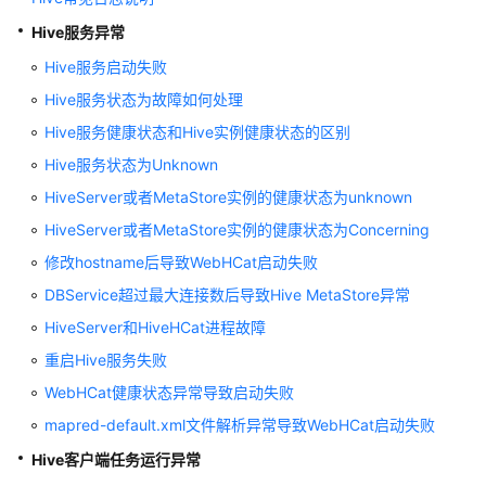
公
Hive服务异常
告
Hive服务启动失败
产
Hive服务状态为故障如何处理
品
介
Hive服务健康状态和Hive实例健康状态的区别
绍
Hive服务状态为Unknown
HiveServer或者MetaStore实例的健康状态为unknown
计
费
HiveServer或者MetaStore实例的健康状态为Concerning
说
修改hostname后导致WebHCat启动失败
明
DBService超过最大连接数后导致Hive MetaStore异常
快
HiveServer和HiveHCat进程故障
速
重启Hive服务失败
入
WebHCat健康状态异常导致启动失败
门
mapred-default.xml文件解析异常导致WebHCat启动失败
用
Hive客户端任务运行异常
户