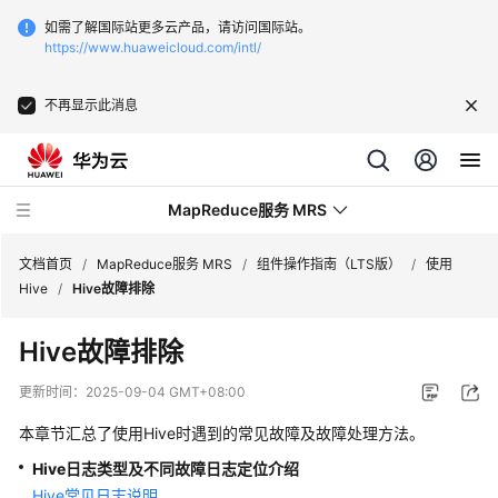
如需了解国际站更多云产品，请访问国际站。
https://www.huaweicloud.com/intl/
不再显示此消息
MapReduce服务 MRS
文档首页
/
MapReduce服务 MRS
/
组件操作指南（LTS版）
/
使用
Hive
/
Hive故障排除
最
Hive故障排除
新
动
更新时间：
2025-09-04 GMT+08:00
态
本章节汇总了使用Hive时遇到的常见故障及故障处理方法。
服
Hive日志类型及不同故障日志定位介绍
务
Hive常见日志说明