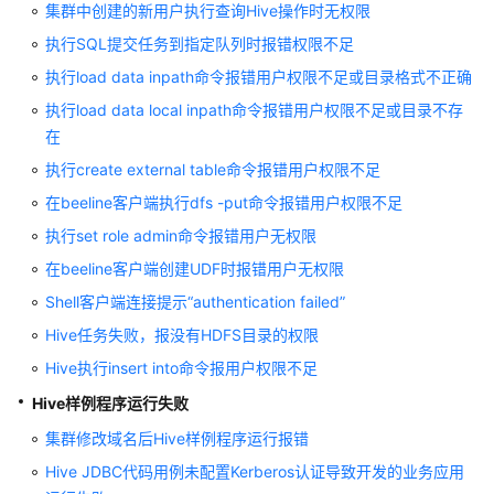
集群中创建的新用户执行查询Hive操作时无权限
使
用
执行SQL提交任务到指定队列时报错权限不足
HDFS
执行load data inpath命令报错用户权限不足或目录格式不正确
执行load data local inpath命令报错用户权限不足或目录不存
使
在
用
HetuEngine
执行create external table命令报错用户权限不足
在beeline客户端执行dfs -put命令报错用户权限不足
使
执行set role admin命令报错用户无权限
用
Hive
在beeline客户端创建UDF时报错用户无权限
Shell客户端连接提示“authentication failed”
Hive
Hive任务失败，报没有HDFS目录的权限
连
接
Hive执行insert into命令报用户权限不足
方
Hive样例程序运行失败
式
概
集群修改域名后Hive样例程序运行报错
述
Hive JDBC代码用例未配置Kerberos认证导致开发的业务应用