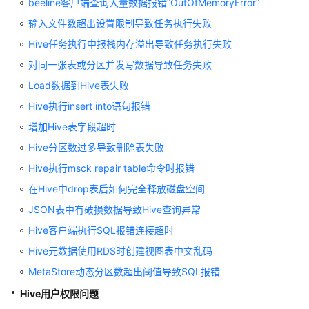
beeline客户端查询大量数据报错“OutOfMemoryError”
使
用
输入文件数超出设置限制导致任务执行失败
Doris
Hive任务执行中报栈内存溢出导致任务执行失败
对同一张表或分区并发写数据导致任务失败
使
用
Load数据到Hive表失败
Flink
Hive执行insert into语句报错
增加Hive表字段超时
使
用
Hive分区数过多导致删除表失败
Flume
Hive执行msck repair table命令时报错
在Hive中drop表后如何完全释放磁盘空间
使
用
JSON表中有破损数据导致Hive查询异常
Guardian
Hive客户端执行SQL报错连接超时
Hive元数据使用RDS时创建视图表中文乱码
使
用
MetaStore动态分区数超出阈值导致SQL报错
HBase
Hive用户权限问题