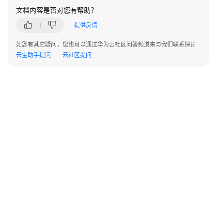
用
文档内容是否对您有帮助？
Hive
进
提供反馈
行
如您有其它疑问，您也可以通过华为云社区问答频道来与我们联系探讨
数
云宝助手提问
云社区提问
据
分
析
Hive
数
据
存
储
及
加
密
配
置
©2026 Huaweicloud.com 版权所有
黔ICP备20004760号-14
苏B2-20130048号
A2.B1.B2-20070312
增值电信业务经营许可证：B1.B2-20200593 | 代理域名注册服务机构：新网、西数