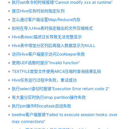
执行set命令的时候报错“Cannot modify xxx at runtime”
指
南
提交Hive任务时如何指定队列
怎么通过客户端设置Map/Reduce内存
组
如何在导入Hive表时指定输出的文件压缩格式
件
操
Hive表desc描述过长导致无法完整显示
作
Hive表中增加分区列后再插入数据显示为NULL
指
南
访问Hive客户端提示访问ZooKeeper失败
（LTS
使用UDF函数时提示“Invalid function”
版）
TEXTFILE类型文件使用ARC4压缩时查询结果乱码
Hive任务运行过程中失败，重试成功
使
用
执行select语句时报错“Execution Error return code 2”
ClickHouse
有大量分区时执行drop partition操作失败
执行join操作时localtask启动失败
使
用
beeline客户端报错“Failed to execute session hooks: over
DBService
max connections”