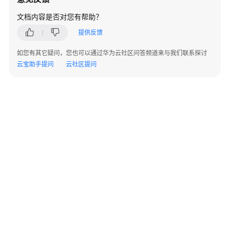
指
南
文档内容是否对您有帮助？
提供反馈
组
件
如您有其它疑问，您也可以通过华为云社区问答频道来与我们联系探讨
操
云宝助手提问
云社区提问
作
指
南
（LTS
版）
组
件
操
作
指
南
（普
©2026 Huaweicloud.com 版权所有
黔ICP备20004760号-14
苏B2-20130048号
通
A2.B1.B2-20070312