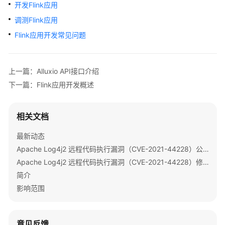
公
开发Flink应用
告
调测Flink应用
Flink应用开发常见问题
产
品
介
上一篇：Alluxio API接口介绍
绍
下一篇：Flink应用开发概述
计
费
相关文档
说
明
最新动态
Apache Log4j2 远程代码执行漏洞（CVE-2021-44228）公告
快
速
Apache Log4j2 远程代码执行漏洞（CVE-2021-44228）修复指导
入
简介
门
影响范围
用
户
意见反馈