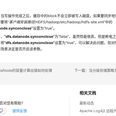
当写操作完成之后，缓存中的block不会立即被写入磁盘，如果要同步地将
要将“
客户端安装路径
/HDFS/hadoop/etc/hadoop/hdfs-site.xml”中的
node.synconclose”
设置为
“true”
。
下，
“dfs.datanode.synconclose”
为
“false”
，虽然性能很高，但是断电
。将
“dfs.datanode.synconclose”
设置为
“true”
，可以解决此问题，但对
用场景决定是否开启该参数。
taNode的容量计算出错如何处理
相关文档
否对您有帮助？
最新动态
提供反馈