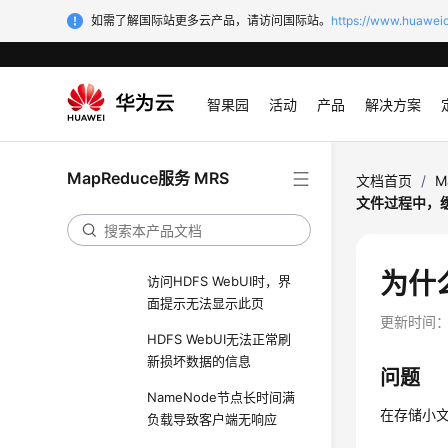
如需了解国际站更多云产品，请访问国际站。
HDFS企业级能力增强
https://www.huaweic
HDFS性能调优
HDFS运维管理
智果园
活动
产品
解决方案
HDFS常见问题
执行distcp命令报错如何
MapReduce服务 MRS
文档首页
/
M
处理
文件过程中，
HDFS执行Balance时被异
常停止如何处理
为什
访问HDFS WebUI时，界
面提示无法显示此页
更新时间
HDFS WebUI无法正常刷
新损坏数据的信息
问题
NameNode节点长时间满
在存储小
负载导致客户端无响应