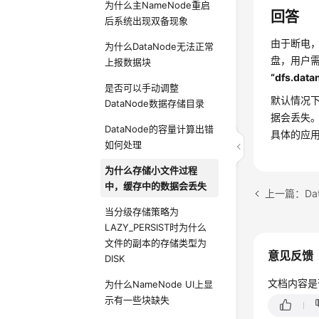
为什么主NameNode重启
回答
后系统出现双备现象
由于断电，
为什么DataNode无法正常
盘，用户需
上报数据块
“dfs.data
是否可以手动调整
默认情况
DataNode数据存储目录
据会丢失
DataNode的容量计算出错
具体的应
如何处理
为什么存储小文件过程
中，缓存中的数据会丢失
上一篇：Da
当分级存储策略为
LAZY_PERSIST时为什么
文件的副本的存储类型为
意见反馈
DISK
文档内容是
为什么NameNode UI上显
示有一些块缺失