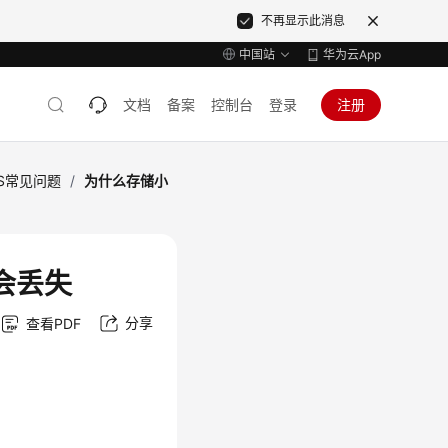
不再显示此消息
中国站
华为云App
文档
备案
控制台
登录
注册
FS常见问题
/
为什么存储小
会丢失
分享
查看PDF