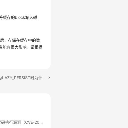
缓存的block写入磁
之后，存储在缓存中的数
性能有很大影响。请根据
下一篇：当分级存储策略为LAZY_PERSIST时为什么文件的副本的存储类型为DISK
Apache Log4j2 远程代码执行漏洞（CVE-2021-44228）公告