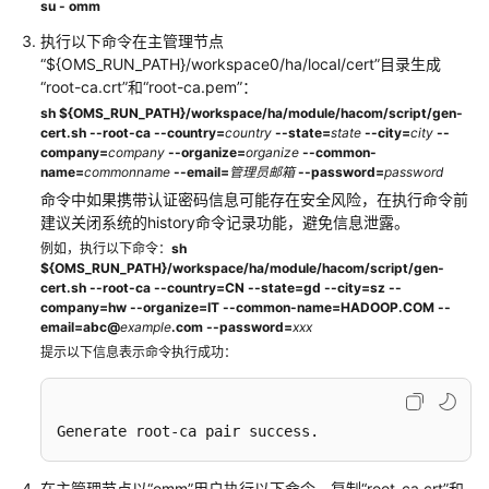
su - omm
群
执行以下命令在主管理节点
补
“${OMS_RUN_PATH}/workspace0/ha/local/cert”目录生成
丁
“root-ca.crt”和“root-ca.pem”：
sh ${OMS_RUN_PATH}/workspace/ha/module/hacom/script/gen-
MRS
cert.sh --root-ca --country=
country
--state=
state
--city=
city
--
集
company=
company
--organize=
organize
--common-
群
name=
commonname
--email=
管理员邮箱
--password=
password
补
命令中如果携带认证密码信息可能存在安全风险，在执行命令前
丁
建议关闭系统的history命令记录功能，避免信息泄露。
说
例如，执行以下命令：
sh
明
${OMS_RUN_PATH}/workspace/ha/module/hacom/script/gen-
cert.sh --root-ca --country=CN --state=gd --city=sz --
company=hw --organize=IT --common-name=HADOOP.COM --
查
email=abc@
example
.com --password=
xxx
看
提示以下信息表示命令执行成功：
MRS
集
群
Generate root-ca pair success.
日
志
在主管理节点以“omm”用户执行以下命令，复制“root-ca.crt”和