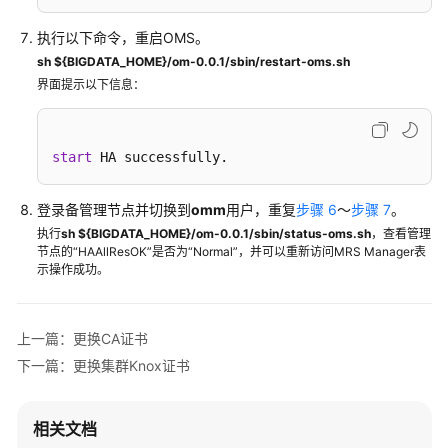
证
书
执行以下命令，重启OMS。
sh ${BIGDATA_HOME}/om-0.0.1/sbin/restart-oms.sh
更
界面提示以下信息：
换
CA
证
start
 HA successfully.
书
登录备管理节点并切换到
omm
用户，重复
步骤 6
～
步骤 7
。
更
执行
sh ${BIGDATA_HOME}/om-0.0.1/sbin/status-oms.sh
，查看管理
换
节点的“HAAllResOK”是否为“Normal”，并可以重新访问MRS Manager表
HA
示操作成功。
证
书
上一篇：更换CA证书
更
下一篇：更换集群Knox证书
换
集
群
相关文档
Knox