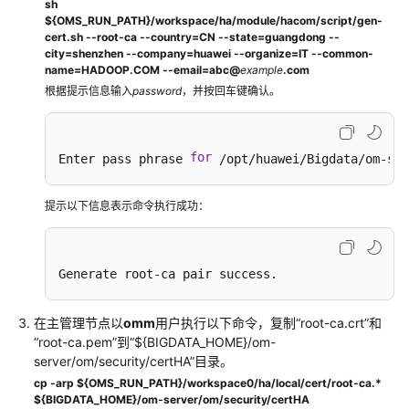
sh
${OMS_RUN_PATH}/workspace/ha/module/hacom/script/gen-
MRS
cert.sh --root-ca --country=CN --state=guangdong --
集
city=shenzhen --company=huawei --organize=IT --common-
群
name=HADOOP.COM --email=abc@
example
.com
运
根据提示信息输入
password
，并按回车键确认。
维
MRS
for
Enter pass phrase 
 /opt/huawei/Bigdata/om-ser
集
群
提示以下信息表示命令执行成功：
运
维
说
明
Generate root-ca pair success.
登
在主管理节点以
omm
用户执行以下命令，复制“root-ca.crt”和
录
“root-ca.pem”到“${BIGDATA_HOME}/om-
MRS
server/om/security/certHA”目录。
集
cp -arp ${OMS_RUN_PATH}/workspace0/ha/local/cert/root-ca.*
群
${BIGDATA_HOME}/om-server/om/security/certHA