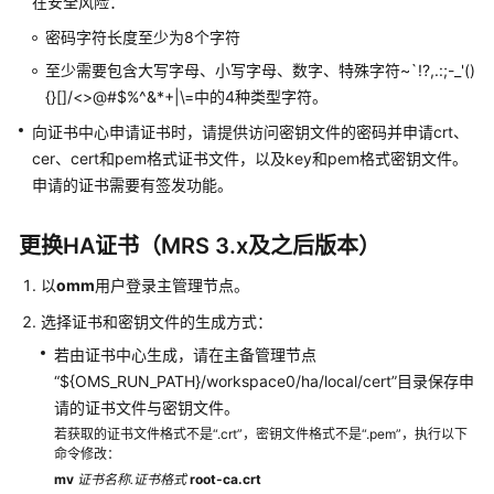
在安全风险：
指
南
密码字符长度至少为8个字符
至少需要包含大写字母、小写字母、数字、特殊字符~`!?,.:;-_'()
准
{}[]/<>@#$%^&*+|\=中的4种类型字符。
备
向证书中心申请证书时，请提供访问密钥文件的密码并申请crt、
工
cer、cert和pem格式证书文件，以及key和pem格式密钥文件。
作
申请的证书需要有签发功能。
MRS
集
更换HA证书（MRS 3.x及之后版本）
群
规
以
omm
用户登录主管理节点。
划
选择证书和密钥文件的生成方式：
若由证书中心生成，请在主备管理节点
购
“${OMS_RUN_PATH}/workspace0/ha/local/cert”目录保存申
买
MRS
请的证书文件与密钥文件。
集
若获取的证书文件格式不是“.crt”，密钥文件格式不是“.pem”，执行以下
群
命令修改：
mv
证书名称.
证书格式
root-ca.crt