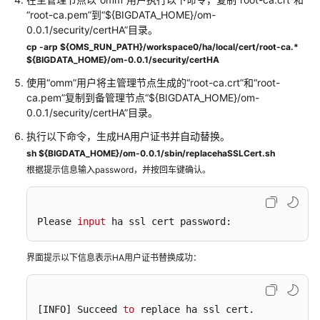
MRS
“root-ca.pem”到“${BIGDATA_HOME}/om-
集
0.0.1/security/certHA”目录。
群
cp -arp ${OMS_RUN_PATH}/workspace0/ha/local/cert/root-ca.*
安
${BIGDATA_HOME}/om-0.0.1/security/certHA
全
使用“omm”用户将主管理节点生成的“root-ca.crt”和“root-
配
ca.pem”复制到备管理节点“${BIGDATA_HOME}/om-
置
0.0.1/security/certHA”目录。
执行以下命令，生成HA用户证书并自动替换。
集
sh ${BIGDATA_HOME}/om-0.0.1/sbin/replacehaSSLCert.sh
群
根据提示信息输入password，并按回车键确认。
互
信
管
理
Please 
input
 ha ssl cert password:
更
界面提示以下信息表示HA用户证书替换成功：
换
MRS
集
[INFO]
 Succeed 
to
 replace ha ssl cert.
群