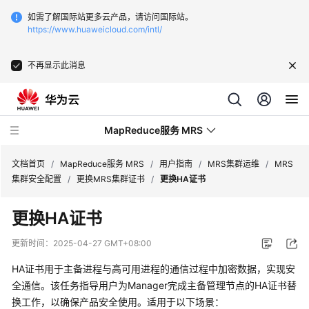
如需了解国际站更多云产品，请访问国际站。
https://www.huaweicloud.com/intl/
不再显示此消息
MapReduce服务 MRS
文档首页
/
MapReduce服务 MRS
/
用户指南
/
MRS集群运维
/
MRS
集群安全配置
/
更换MRS集群证书
/
更换HA证书
最
更换HA证书
新
动
更新时间：
2025-04-27 GMT+08:00
态
HA证书用于主备进程与高可用进程的通信过程中加密数据，实现安
服
全通信。该任务指导用户为Manager完成主备管理节点的HA证书替
务
换工作，以确保产品安全使用。适用于以下场景：