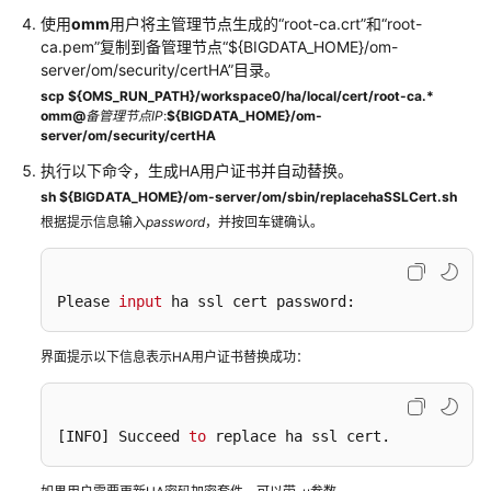
使用
omm
用户将主管理节点生成的“root-ca.crt”和“root-
查
ca.pem”复制到备管理节点“${BIGDATA_HOME}/om-
看
server/om/security/certHA”目录。
MRS
scp
${OMS_RUN_PATH}/workspace0/ha/local/cert/root-ca.*
集
omm@
备管理节点IP
:
${BIGDATA_HOME}/om-
群
server/om/security/certHA
监
执行以下命令，生成HA用户证书并自动替换。
控
sh ${BIGDATA_HOME}/om-server/om/sbin/replacehaSSLCert.sh
指
根据提示信息输入
标
password
，并按回车键确认。
MRS
集
Please 
input
 ha ssl cert password:
群
健
界面提示以下信息表示HA用户证书替换成功：
康
检
查
[INFO]
 Succeed 
to
 replace ha ssl cert.
MRS