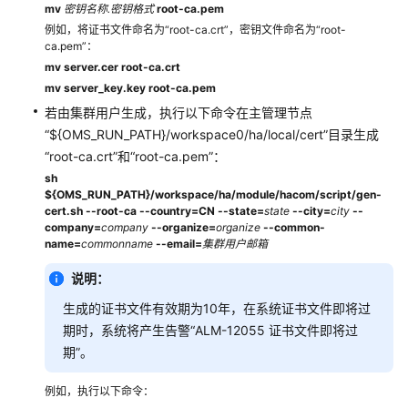
安
mv
密钥名称.
密钥格式
root-ca.pem
装
例如，将证书文件命名为“root-ca.crt”，密钥文件命名为“root-
ca.pem”：
MRS
mv server.cer root-ca.crt
集
mv server_key.key root-ca.pem
群
客
若由集群用户生成，执行以下命令在主管理节点
户
“${OMS_RUN_PATH}/workspace0/ha/local/cert”目录生成
端
“root-ca.crt”和“root-ca.pem”：
sh
提
${OMS_RUN_PATH}/workspace/ha/module/hacom/script/gen-
交
cert.sh --root-ca --country=CN --state=
state
--city=
city
--
company=
company
--organize=
organize
--common-
MRS
name=
commonname
--email=
集群用户邮箱
作
业
说明：
生成的证书文件有效期为10年，在系统证书文件即将过
管
期时，系统将产生告警“ALM-12055 证书文件即将过
理
期”。
MRS
集
例如，执行以下命令：
群