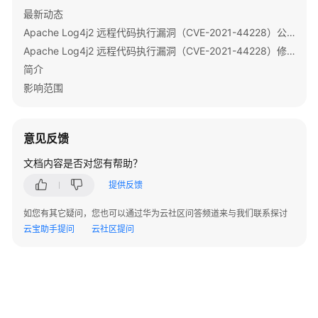
证
最新动态
书
Apache Log4j2 远程代码执行漏洞（CVE-2021-44228）公告
Apache Log4j2 远程代码执行漏洞（CVE-2021-44228）修复指导
MRS
简介
集
影响范围
群
安
全
加
意见反馈
固
文档内容是否对您有帮助？
修
提供反馈
改
如您有其它疑问，您也可以通过华为云社区问答频道来与我们联系探讨
MRS
云宝助手提问
集
云社区提问
群
系
统
用
户