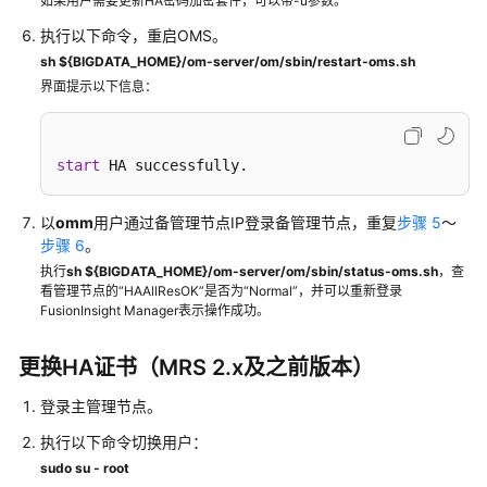
如果用户需要更新HA密码加密套件，可以带-u参数。
集
群
执行以下命令，重启OMS。
容
sh ${BIGDATA_HOME}/om-server/om/sbin/restart-oms.sh
量
界面提示以下信息：
调
整
start
 HA successfully.
备
份
恢
以
omm
用户通过备管理节点IP登录备管理节点，重复
步骤 5
～
复
步骤 6
。
MRS
执行
sh ${BIGDATA_HOME}/om-server/om/sbin/status-oms.sh
，查
集
看管理节点的“HAAllResOK”是否为“Normal”，并可以重新登录
FusionInsight Manager表示操作成功。
群
数
据
更换HA证书（MRS 2.x及之前版本）
登录主管理节点。
安
装
执行以下命令切换用户：
MRS
sudo su - root
集