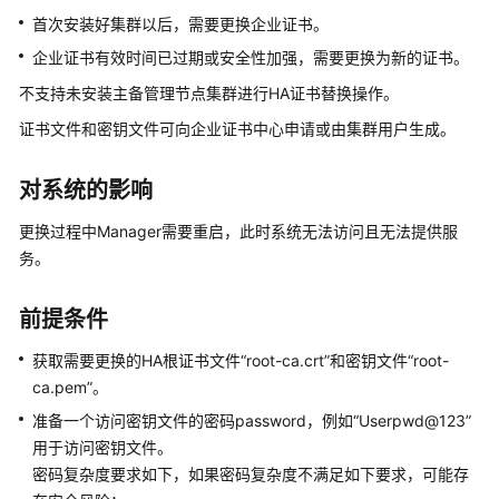
公
首次安装好集群以后，需要更换企业证书。
告
企业证书有效时间已过期或安全性加强，需要更换为新的证书。
产
不支持未安装主备管理节点集群进行HA证书替换操作。
品
证书文件和密钥文件可向企业证书中心申请或由集群用户生成。
介
绍
对系统的影响
计
更换过程中Manager需要重启，此时系统无法访问且无法提供服
费
务。
说
明
前提条件
快
速
获取需要更换的HA根证书文件“root-ca.crt”和密钥文件“root-
入
ca.pem”。
门
准备一个访问密钥文件的密码password，例如“Userpwd@123”
用于访问密钥文件。
用
密码复杂度要求如下，如果密码复杂度不满足如下要求，可能存
户