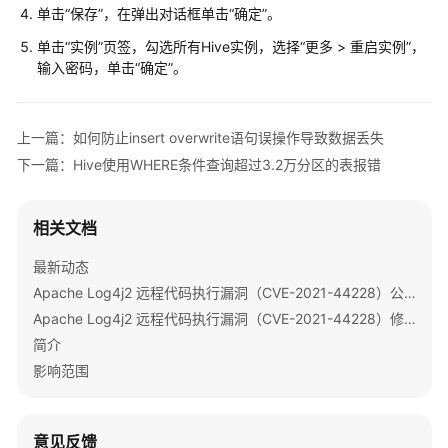
指
单击“保存”，在弹出对话框单击“确定”。
南
单击“实例”页签，勾选所有Hive实例，选择“更多 > 重启实例”，
输入密码，单击“确定”。
组
件
操
上一篇：如何防止insert overwrite语句误操作导致数据丢失
作
下一篇：Hive使用WHERE条件查询超过3.2万分区的表报错
指
南
（LTS
相关文档
版）
最新动态
使
Apache Log4j2 远程代码执行漏洞（CVE-2021-44228）公告
用
Apache Log4j2 远程代码执行漏洞（CVE-2021-44228）修复指导
ClickHouse
简介
使
影响范围
用
DBService
意见反馈