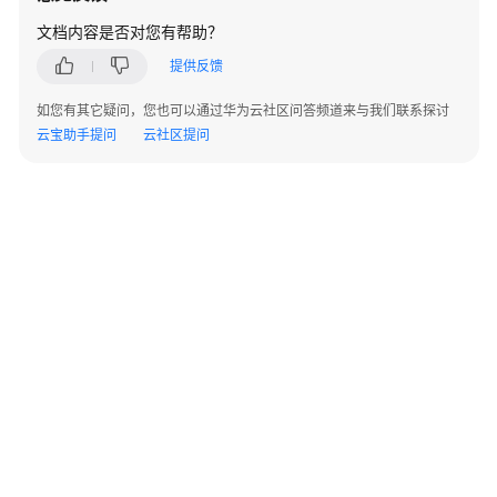
使
文档内容是否对您有帮助？
用
Doris
提供反馈
使
如您有其它疑问，您也可以通过华为云社区问答频道来与我们联系探讨
用
云宝助手提问
云社区提问
Flink
使
用
Flume
使
用
Guardian
使
用
HBase
©2026 Huaweicloud.com 版权所有
黔ICP备20004760号-14
苏B2-20130048号
A2.B1.B2-20070312