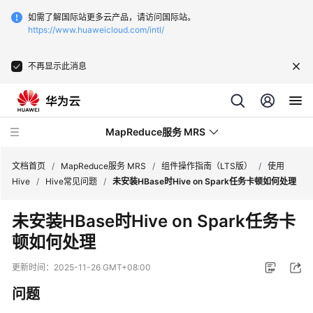
如需了解国际站更多云产品，请访问国际站。
https://www.huaweicloud.com/intl/
不再显示此消息
MapReduce服务 MRS
文档首页
/
MapReduce服务 MRS
/
组件操作指南（LTS版）
/
使用
Hive
/
Hive常见问题
/
未安装HBase时Hive on Spark任务卡顿如何处理
最
未安装HBase时Hive on Spark任务卡
新
顿如何处理
动
态
更新时间：
2025-11-26 GMT+08:00
服
问题
务