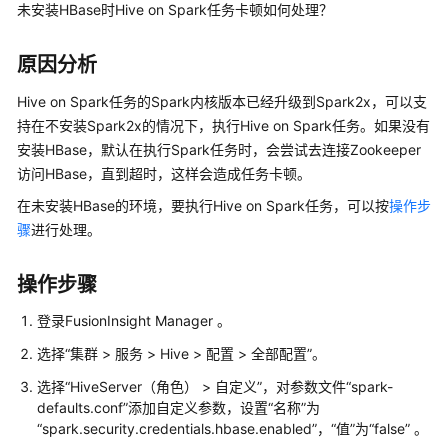
公
未安装HBase时Hive on Spark任务卡顿如何处理？
告
原因分析
产
品
Hive on Spark任务的Spark内核版本已经升级到Spark2x，可以支
介
持在不安装Spark2x的情况下，执行Hive on Spark任务。如果没有
绍
安装HBase，默认在执行Spark任务时，会尝试去连接Zookeeper
访问HBase，直到超时，这样会造成任务卡顿。
计
在未安装HBase的环境，要执行Hive on Spark任务，可以按
操作步
费
骤
进行处理。
说
明
操作步骤
快
登录FusionInsight Manager 。
速
入
选择“集群 > 服务 > Hive > 配置 > 全部配置”。
门
选择“HiveServer（角色） > 自定义”，对参数文件“spark-
defaults.conf”添加自定义参数，设置“名称”为
用
“spark.security.credentials.hbase.enabled”，“值”为“false” 。
户