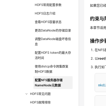
HDFS常用配置参数
如果您已经
HDFS日志介绍
约束与
查看HDFS容量状态
本章节适用
更改DataNode的存储目录
调整DataNode磁盘坏卷信
操作步
息
在NF
配置HDFS token的最大存
活时间
以
root
使用distcp命令跨集群复
执行如
制HDFS数据
配置NFS服务器存储
NameNode元数据
mkdi
HDFS常见问题
HDFS故障排除