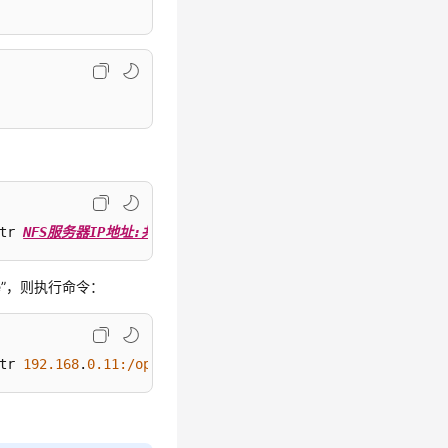
tr 
NFS服务器IP地址:共享目录
${BIGDATA_DATA_HOME}
/namenode-
ode”，则执行命令：
tr 
192.168
.
0.11
:/opt/Hadoop/NameNode
${
BIGDATA_DATA_HOME