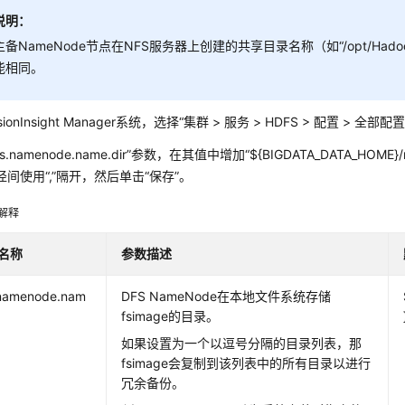
说明：
主备NameNode节点在NFS服务器上创建的共享目录名称（如
“/opt/Had
能相同。
ionInsight Manager系统，选择“集群 > 服务 > HDFS > 配置 > 全部配
s.namenode.name.dir”参数，在其值中增加“
${BIGDATA_DATA_HOME}
间使用“,”隔开，然后单击“保存”。
解释
名称
参数描述
.namenode.nam
DFS NameNode在本地文件系统存储
fsimage的目录。
如果设置为一个以逗号分隔的目录列表，那
fsimage会复制到该列表中的所有目录以进行
冗余备份。