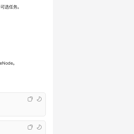
为可选任务。
Node。