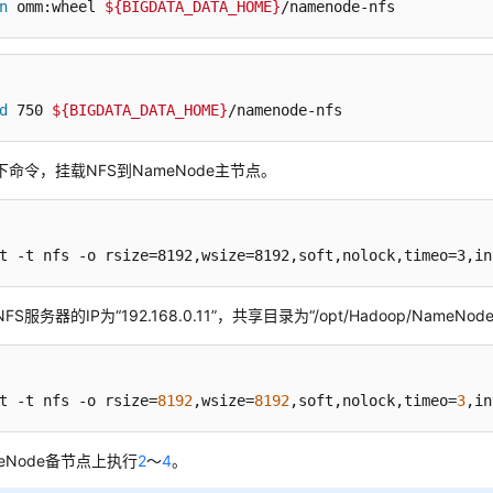
n
 omm:wheel 
${BIGDATA_DATA_HOME}
/namenode-nfs
d
 750 
${BIGDATA_DATA_HOME}
/namenode-nfs
下命令，挂载NFS到NameNode主节点。
t -t nfs -o rsize=8192,wsize=8192,soft,nolock,timeo=3,in
FS服务器的IP为“192.168.0.11”，共享目录为“/opt/Hadoop/NameN
t -t nfs -o rsize=
8192
,wsize=
8192
,soft,nolock,timeo=
3
,in
eNode备节点上执行
2
～
4
。