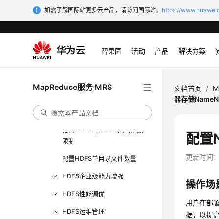
配置HDFS DataNode数据均
如需了解国际站更多云产品，请访问国际站。
https://www.huaweic
衡
配置HDFS DiskBalancer磁盘
均衡
智果园
活动
产品
解决方案
配置HDFS Mover迁移数据
配置HDFS文件目录标签策略
MapReduce服务 MRS
文档首页
/
M
（NodeLabel）
器存储NameN
配置NameNode内存参数
设置HBase和HDFS的句柄数
配置
限制
更新时间
配置HDFS单目录文件数量
HDFS企业级能力增强
操作场
HDFS性能调优
用户在部署集
HDFS运维管理
据，以提