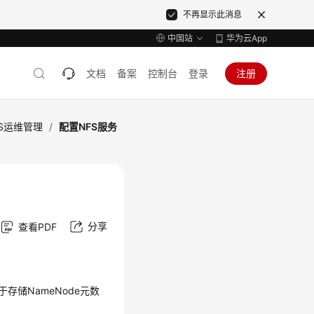
不再显示此消息
中国站
华为云App
文档
备案
控制台
登录
注册
FS运维管理
/
配置NFS服务
分享
查看PDF
于存储NameNode元数