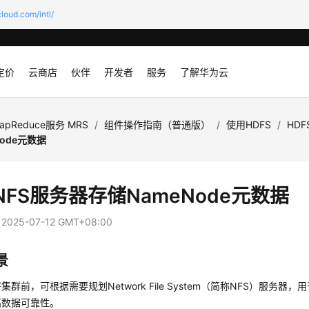
loud.com/intl/
定价
云商店
伙伴
开发者
服务
了解华为云
apReduce服务 MRS
/
组件操作指南（普通版）
/
使用HDFS
/
HD
ode元数据
NFS服务器存储NameNode元数据
：
2025-07-12 GMT+08:00
景
群前，可根据需要规划Network File System（简称NFS）服务器，用
高数据可靠性。