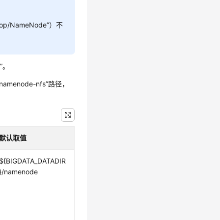
oop/NameNode”
）不
置”。
/namenode-nfs”路径，
默认取值
${BIGDATA_DATADIR
}/namenode