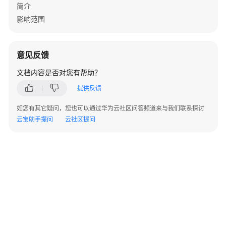
指
简介
南
影响范围
组
件
意见反馈
操
作
文档内容是否对您有帮助？
指
提供反馈
南
（LTS
如您有其它疑问，您也可以通过华为云社区问答频道来与我们联系探讨
版）
云宝助手提问
云社区提问
使
用
ClickHouse
使
用
DBService