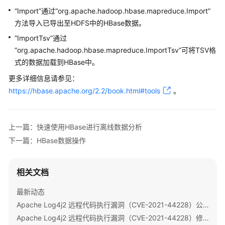
公
“Import”通过“org.apache.hadoop.hbase.mapreduce.Import”
告
方法导入已导出至HDFS中的HBase数据。
“ImportTsv”通过
产
品
“org.apache.hadoop.hbase.mapreduce.ImportTsv”可将TSV格
介
式的数据加载到HBase中。
绍
更多详细信息请参见：
https://hbase.apache.org/2.2/book.html#tools
。
计
费
说
上一篇：快速使用HBase进行离线数据分析
明
下一篇：HBase数据操作
快
速
相关文档
入
门
最新动态
Apache Log4j2 远程代码执行漏洞（CVE-2021-44228）公告
用
Apache Log4j2 远程代码执行漏洞（CVE-2021-44228）修复指导
户