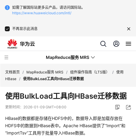
如需了解国际站更多云产品，请访问国际站。
https://www.huaweicloud.com/intl/
不再显示此消息
MapReduce服务 MRS
文档首页
/
MapReduce服务 MRS
/
组件操作指南（LTS版）
/
使用
HBase
/
使用BulkLoad工具向HBase迁移数据
最
使用BulkLoad工具向HBase迁移数据
新
动
更新时间：
2026-01-09 GMT+08:00
态
HBase的数据都是存储在HDFS中的，数据导入即是加载存放在
服
HDFS中的数据到HBase表中。Apache HBase提供了“Import”和
务
“ImportTsv”工具用于批量导入HBase数据。