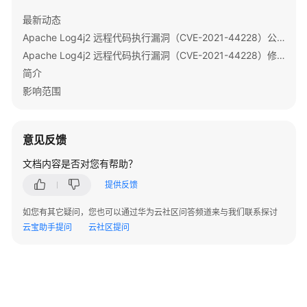
版）
最新动态
最
Apache Log4j2 远程代码执行漏洞（CVE-2021-44228）公告
佳
Apache Log4j2 远程代码执行漏洞（CVE-2021-44228）修复指导
实
简介
践
影响范围
开
发
意见反馈
指
南
文档内容是否对您有帮助？
提供反馈
开
发
如您有其它疑问，您也可以通过华为云社区问答频道来与我们联系探讨
指
云宝助手提问
云社区提问
南
（LTS
版）
MRS