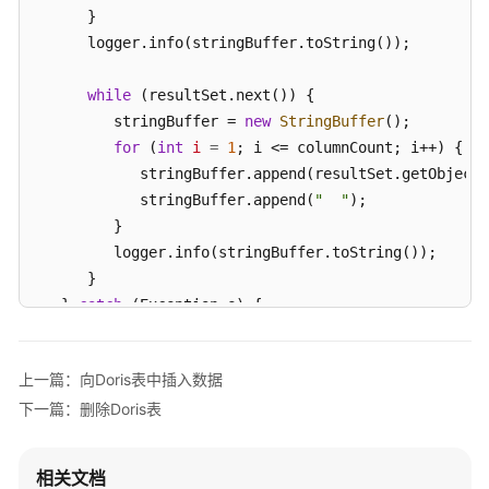
指
      }

南
      logger.info(stringBuffer.toString());

组
while
 (resultSet.next()) {

件
         stringBuffer = 
new
StringBuffer
();

操
for
 (
int
i
=
1
; i <= columnCount; i++) {

作
            stringBuffer.append(resultSet.getObject(
指
            stringBuffer.append(
"  "
);

南
         }

（LTS
版）
         logger.info(stringBuffer.toString());

      }

组
   } 
catch
 (Exception e) {

件
      logger.error(
"Execute sql {} failed."
, sql, e)
操
throw
new
Exception
(e);

作
上一篇：向Doris表中插入数据
   }

指
下一篇：删除Doris表
}
南
（普
通
相关文档