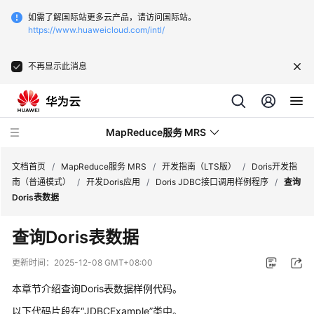
如需了解国际站更多云产品，请访问国际站。
https://www.huaweicloud.com/intl/
不再显示此消息
MapReduce服务 MRS
文档首页
/
MapReduce服务 MRS
/
开发指南（LTS版）
/
Doris开发指
南（普通模式）
/
开发Doris应用
/
Doris JDBC接口调用样例程序
/
查询
Doris表数据
最
新
查询Doris表数据
动
态
更新时间：
2025-12-08 GMT+08:00
本章节介绍查询Doris表数据样例代码。
服
务
以下代码片段在“JDBCExample”类中。