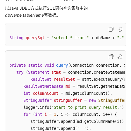
公
以Java JDBC方式执行SQL语句查询集群中的
告
dbName.tableName
表数据。
产
品
介
String
querySql
=
"select * from "
 + dbName + 
"."
 + 
绍
计
费
private
static
void
query
(Connection connection, Str
说
try
 (
Statement
stmt
=
 connection.createStatement(
明
ResultSet
resultSet
=
 stmt.executeQuery(sql
ResultSetMetaData
md
=
 resultSet.getMetaData()
快
int
columnCount
=
 md.getColumnCount();

速
StringBuffer
stringBuffer
=
new
StringBuffer
()
入
门
      logger.info(
"Start to print query result."
);

for
 (
int
i
=
1
; i <= columnCount; i++) {

用
         stringBuffer.append(md.getColumnName(i));

户
         stringBuffer.append(
"  "
);
