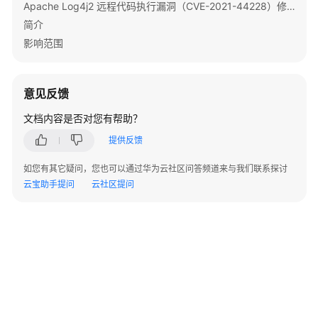
Apache Log4j2 远程代码执行漏洞（CVE-2021-44228）修复指导
用
简介
Ranger
影响范围
使
用
Spark/Spark2x
意见反馈
文档内容是否对您有帮助？
使
用
提供反馈
Sqoop
如您有其它疑问，您也可以通过华为云社区问答频道来与我们联系探讨
云宝助手提问
云社区提问
使
用
Tez
使
用
Yarn
使