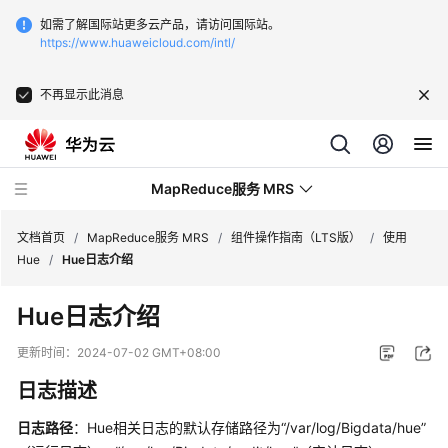
如需了解国际站更多云产品，请访问国际站。
https://www.huaweicloud.com/intl/
不再显示此消息
MapReduce服务 MRS
文档首页
/
MapReduce服务 MRS
/
组件操作指南（LTS版）
/
使用
Hue
/
Hue日志介绍
最
Hue日志介绍
新
动
更新时间：
2024-07-02 GMT+08:00
态
日志描述
服
日志路径
：Hue相关日志的默认存储路径为“/var/log/Bigdata/hue”
务