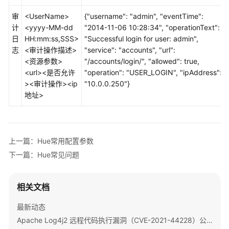
用
审
<UserName>
{"username": "admin", "eventTime":
Mapreduce
计
<yyyy-MM-dd
"2014-11-06 10:28:34", "operationText":
日
HH:mm:ss,SSS>
"Successful login for user: admin",
使
志
<审计操作描述>
"service": "accounts", "url":
用
<资源参数>
"/accounts/login/", "allowed": true,
MemArtsCC
<url><是否允许
"operation": "USER_LOGIN", "ipAddress":
><审计操作><ip
"10.0.0.250"}
使
地址>
用
MemArtsStore
使
上一篇：Hue常用配置参数
用
下一篇：Hue常见问题
Oozie
使
相关文档
用
Paimon
最新动态
Apache Log4j2 远程代码执行漏洞（CVE-2021-44228）公告
使