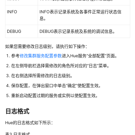
使
用
INFO
INFO表示记录系统及各事件正常运行状态信
Iceberg（MRS
息。
3.6.0.1
之
DEBUG
DEBUG表示记录系统及系统的调试信息。
前
版
如果您需要修改日志级别，请执行如下操作：
本）
参考
修改集群服务配置参数
进入Hue服务“全部配置”页面。
使
在左侧导航栏选择需修改的角色所对应的
“日志”
菜单。
用
在右侧选择所需修改的日志级别。
Iceberg（MRS
3.6.0.1
保存配置，在弹出窗口中单击“确定”使配置生效。
及
重新启动配置过期的服务或实例以使配置生效。
之
后
日志格式
版
本）
Hue的日志格式如下所示：
使
表3
日志格式