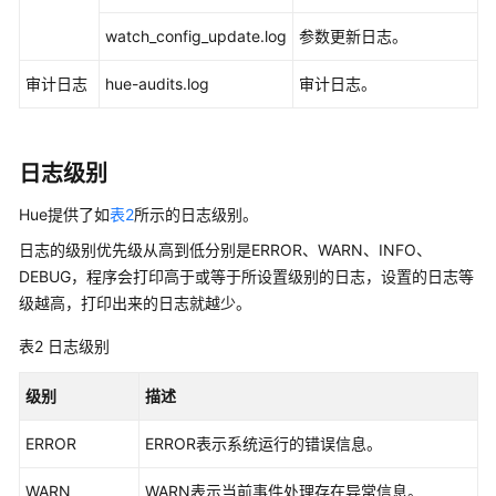
使
watch_config_update.log
参数更新日志。
用
HDFS
审计日志
hue-audits.log
审计日志。
使
用
HetuEngine
日志级别
使
Hue提供了如
表2
所示的日志级别。
用
日志的级别优先级从高到低分别是ERROR、WARN、INFO、
Hive
DEBUG，程序会打印高于或等于所设置级别的日志，设置的日志等
级越高，打印出来的日志就越少。
使
用
表2
日志级别
Hudi
级别
描述
使
用
ERROR
ERROR表示系统运行的错误信息。
Impala
WARN
WARN表示当前事件处理存在异常信息。