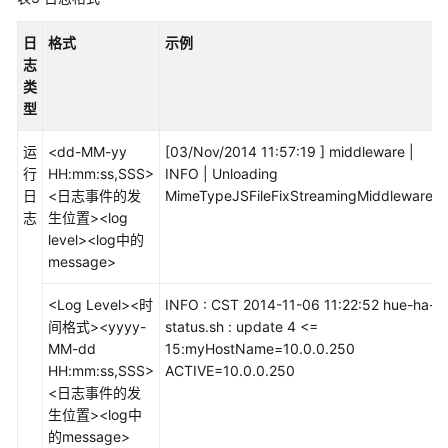
用
JobGateway
日
格式
示例
志
使
类
用
型
Kafka
运
<dd-MM-yy
[03/Nov/2014 11:57:19 ] middleware |
使
行
HH:mm:ss,SSS>
INFO | Unloading
用
日
<日志事件的发
MimeTypeJSFileFixStreamingMiddleware.
Kudu
志
生位置><log
level><log中的
使
message>
用
LDMS
<Log Level><时
INFO : CST 2014-11-06 11:22:52 hue-ha-
间格式><yyyy-
status.sh : update 4 <=
使
MM-dd
15:myHostName=10.0.0.250
用
HH:mm:ss,SSS>
ACTIVE=10.0.0.250
Loader
<日志事件的发
生位置><log中
的message>
使