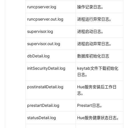
指
runcpserver.log
操作记录日志。
南
runcpserver.out.log
进程运行异常日志。
组
件
supervisor.log
进程启动日志。
操
作
supervisor.out.log
进程启动异常日志。
指
南
dbDetail.log
数据库初始化日志
（LTS
版）
initSecurityDetail.log
keytab文件下载初始化
日志。
使
用
postinstallDetail.log
Hue服务安装后工作日
ClickHouse
志。
使
prestartDetail.log
Prestart日志。
用
DBService
statusDetail.log
Hue服务健康状态日志。