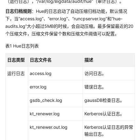
（运行日志），“/var/log/Bigdata/audit/hue”（审计日志）。
公
告
日志归档规则
：Hue的日志启动了自动压缩归档功能，默认情况
下，当“access.log”、“error.log”、“runcpserver.log”和“hue-
产
audits.log”大小超过5MB的时候，会自动压缩。最多保留最近的20
品
个压缩文件，压缩文件保留个数和压缩文件阈值可以配置。
介
绍
表1
Hue日志列表
计
日志类型
日志文件名
描述
费
说
运行日志
access.log
访问日志。
明
error.log
错误日志。
快
gsdb_check.log
gaussDB检查日志。
速
入
kt_renewer.log
Kerberos认证日志。
门
kt_renewer.out.log
Kerberos认证日志的异常
用
输出日志。
户