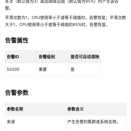
多次（默认值为3）超出阈值范围（默认值为95%）时产生该告
公
警。
告
平滑次数为1，CPU使用率小于或等于阈值时，告警恢复；平滑次数
产
大于1，CPU使用率小于或等于阈值的85%时，告警恢复。
品
介
告警属性
绍
计
告警ID
告警级别
是否可自动清除
费
说
50205
重要
是
明
快
告警参数
速
入
门
参数名称
参数含义
用
来源
产生告警的集群或系统名称。
户