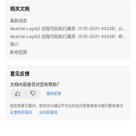
相关文档
查
看
最新动态
MRS
集
Apache Log4j2 远程代码执行漏洞（CVE-2021-44228）公告
群
Apache Log4j2 远程代码执行漏洞（CVE-2021-44228）修复指导
监
简介
控
影响范围
指
标
意见反馈
MRS
集
文档内容是否对您有帮助？
群
提供反馈
健
康
如您有其它疑问，您也可以通过华为云社区问答频道来与我们联系探讨
检
云宝助手提问
云社区提问
查
MRS