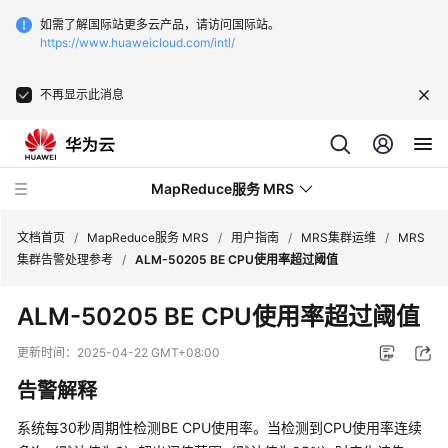
如需了解国际站更多云产品，请访问国际站。
https://www.huaweicloud.com/intl/
不再显示此消息
MapReduce服务 MRS
文档首页
/
MapReduce服务 MRS
/
用户指南
/
MRS集群运维
/
MRS
集群告警处理参考
/
ALM-50205 BE CPU使用率超过阈值
最
ALM-50205 BE CPU使用率超过阈值
新
动
更新时间：
2025-04-22 GMT+08:00
态
告警解释
服
系统每30秒周期性检测BE CPU使用率。当检测到CPU使用率连续
务