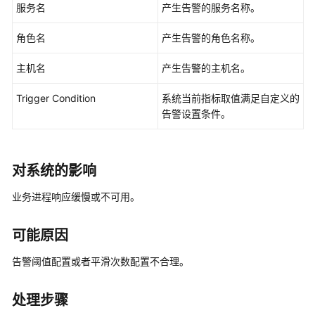
指
服务名
产生告警的服务名称。
南
角色名
产生告警的角色名称。
准
主机名
产生告警的主机名。
备
工
Trigger Condition
系统当前指标取值满足自定义的
作
告警设置条件。
MRS
集
群
对系统的影响
规
划
业务进程响应缓慢或不可用。
购
可能原因
买
MRS
告警阈值配置或者平滑次数配置不合理。
集
群
处理步骤