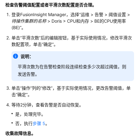
安
检查告警阈值配置或者平滑次数配置是否合理。
装
登录FusionInsight Manager，选择“运维 > 告警 > 阈值设置 >
MRS
待操作集群的名称
> Doris > CPU和内存 > BE的CPU使用率
集
(BE)”。
群
客
单击“平滑次数”后的编辑按钮，基于实际使用情况，修改平滑次
户
数配置项，单击“确定”。
端
说明：
提
平滑次数为在告警检查阶段连续检查多少次超过阈值，则
交
发送告警。
MRS
作
单击“操作”列的“修改”，基于实际使用情况，更改告警阈值，单
业
击“确定”。
等待2分钟，查看告警是否自动恢复。
管
理
是，处理完毕。
MRS
否，执行
步骤 5
。
集
收集故障信息。
群