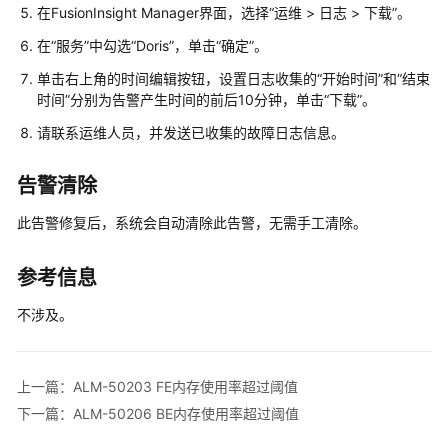
在FusionInsight Manager界面，选择“运维 > 日志 > 下载”。
MRS
在“服务”中勾选“Doris”，单击“确定”。
集
群
单击右上角的时间编辑按钮，设置日志收集的“开始时间”和“结束
运
时间”分别为告警产生时间的前后10分钟，单击“下载”。
维
请联系
运维
人员，并发送已收集的故障日志信息。
MRS
告警清除
集
群
此告警修复后，系统会自动清除此告警，无需手工清除。
运
维
说
参考信息
明
不涉及。
登
录
MRS
上一篇：ALM-50203 FE内存使用率超过阈值
集
下一篇：ALM-50206 BE内存使用率超过阈值
群