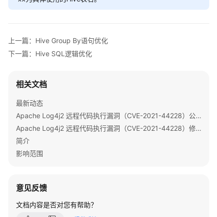
指
南
组
上一篇：Hive Group By语句优化
件
下一篇：Hive SQL逻辑优化
操
作
指
相关文档
南
（LTS
最新动态
版）
Apache Log4j2 远程代码执行漏洞（CVE-2021-44228）公告
Apache Log4j2 远程代码执行漏洞（CVE-2021-44228）修复指导
组
简介
件
影响范围
操
作
指
意见反馈
南
（普
文档内容是否对您有帮助？
通