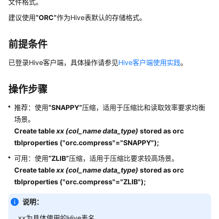
文件格式。
公
告
建议使用
“ORC”
作为Hive表默认的存储格式。
产
前提条件
品
介
已登录Hive客户端，具体操作请参见
Hive客户端使用实践
。
绍
操作步骤
计
费
推荐：使用
“SNAPPY”
压缩，适用于压缩比和读取效率要求均衡
说
场景。
明
Create table
xx
(col_name data_type)
stored as orc
tblproperties ("orc.compress"="SNAPPY")
;
快
速
可用：使用
“ZLIB”
压缩，适用于压缩比要求较高场景。
入
Create table
xx
(col_name data_type)
stored as orc
门
tblproperties ("orc.compress"="ZLIB")
;
用
说明：
户
xx为具体使用的Hive表名。