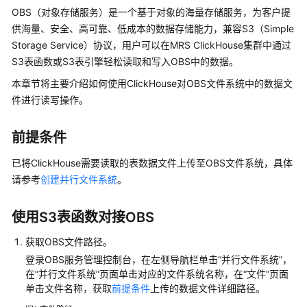
公
OBS（对象存储服务）是一个基于对象的海量存储服务，为客户提
告
供海量、安全、高可靠、低成本的数据存储能力，兼容S3（Simple
Storage Service）协议，用户可以在MRS ClickHouse集群中通过
产
S3表函数或S3表引擎轻松读取和写入OBS中的数据。
品
介
本章节将主要介绍如何使用ClickHouse对OBS文件系统中的数据文
绍
件进行读写操作。
计
前提条件
费
说
已将ClickHouse需要读取的表数据文件上传至OBS文件系统，具体
明
请参考
创建并行文件系统
。
快
使用S3表函数对接OBS
速
入
获取OBS文件路径。
门
登录OBS服务管理控制台，在左侧导航栏单击“并行文件系统”，
在“并行文件系统”页面单击对应的文件系统名称，在“文件”页面
用
单击文件名称，获取
前提条件
上传的数据文件详细路径。
户