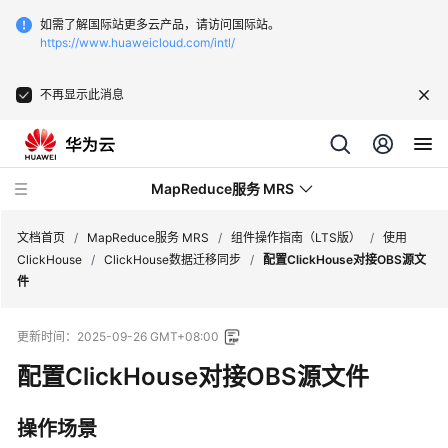
如需了解国际站更多云产品，请访问国际站。
https://www.huaweicloud.com/intl/
不再显示此消息
MapReduce服务 MRS
文档首页
/
MapReduce服务 MRS
/
组件操作指南（LTS版）
/
使用
ClickHouse
/
ClickHouse数据迁移同步
/
配置ClickHouse对接OBS源文
件
最
新
更新时间：
2025-09-26 GMT+08:00
动
态
配置ClickHouse对接OBS源文件
服
操作场景
务