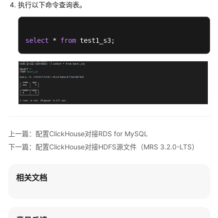
执行以下命令查询表。
ClickHouse
对
接
select
 * 
from
 test1_s3;
HDFS
源
文
件
（MRS
3.3.0-
LTS
及
之
上一篇：配置ClickHouse对接RDS for MySQL
后
下一篇：配置ClickHouse对接HDFS源文件（MRS 3.2.0-LTS）
版
本）
相关文档
配
置
ClickHouse
对