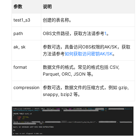
接
参数
说明
OBS
源
test1_s3
创建的表名称。
文
件
path
OBS文件路径，获取方法请参考
1
。
配
ak, sk
参数可选，具备访问OBS权限的AK/SK，获取
置
方法请参考
如何获取访问密钥AK/SK
。
ClickHouse
对
format
数据文件的格式。常见的格式包括 CSV,
接
Parquet, ORC, JSON 等。
HDFS
源
compression
参数可选，数据文件的压缩方式，例如 gzip,
文
snappy, bzip2 等。
件
（MRS
3.2.0-
LTS）
配
置