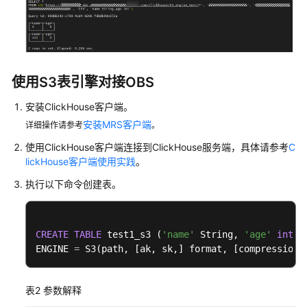
数
据
迁
移
同
步
使用S3表引擎对接OBS
安装ClickHouse客户端。
配
安装MRS客户端
置
详细操作请参考
。
ClickHouse
使用ClickHouse客户端连接到ClickHouse服务端，具体请参考
C
对
lickHouse客户端使用实践
。
接
执行以下命令创建表。
RDS
for
MySQL
CREATE
TABLE
 test1_s3 (
'name'
 String, 
'age'
int
)

配
ENGINE 
=
 S3(path, [ak, sk,] format, [compression]
置
ClickHouse
表2
参数解释
对