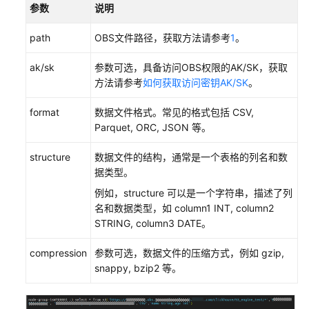
述
参数
说明
ClickHouse
path
OBS文件路径，获取方法请参考
1
。
用
ak/sk
参数可选，具备访问OBS权限的AK/SK，获取
户
方法请参考
如何获取访问密钥AK/SK
。
权
限
format
数据文件格式。常见的格式包括 CSV,
管
Parquet, ORC, JSON 等。
理
structure
数据文件的结构，通常是一个表格的列名和数
ClickHouse
据类型。
客
户
例如，structure 可以是一个字符串，描述了列
端
名和数据类型，如 column1 INT, column2
使
STRING, column3 DATE。
用
实
compression
参数可选，数据文件的压缩方式，例如 gzip,
践
snappy, bzip2 等。
ClickHouse