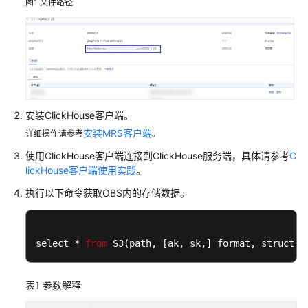
图1
文件路径
指
南
组
件
操
作
指
安装ClickHouse客户端。
南
安装MRS客户端
详细操作请参考
。
（LTS
使用ClickHouse客户端连接到ClickHouse服务端，具体请参考
C
版）
lickHouse客户端使用实践
。
使
执行以下命令获取OBS内的存储数据。
用
ClickHouse
select * 
from
 S3(path, 
[ak, sk,]
 format, structur
ClickHouse
引
擎
表1
参数解释
概