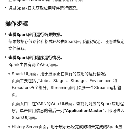
介
绍
通过Spark日志获取应用程序运行情况。
计
操作步骤
费
说
查看Spark应用运行结果数据。
明
结果数据存储路径和格式已经由Spark应用程序指定，可通过指定
文件获取。
快
查看Spark应用程序运行情况。
速
Spark主要有两个Web页面。
入
门
Spark UI页面，用于展示正在执行的应用的运行情况。
页面主要包括了Jobs、Stages、Storage、Environment和
用
Executors五个部分。Streaming应用会多一个Streaming标签
户
页。
指
南
页面入口：在YARN的Web UI界面，查找到对应的Spark应用程
序。单击应用信息的最后一列
“ApplicationMaster”
，即可进入
组
SparkUI页面。
件
History Server页面，用于展示已经完成的和未完成的Spark应