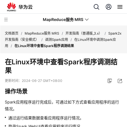
MapReduce服务 MRS
文档首页
/
MapReduce服务 MRS
/
开发指南（普通版_3.x）
/
Spark2x
开发指南（安全模式）
/
调测Spark应用
/
在Linux环境中调测Spark应
用
/
在Linux环境中查看Spark程序调测结果
最
新
在Linux环境中查看Spark程序调测结
动
果
态
更新时间：
2024-06-27 GMT+08:00
服
务
操作场景
公
告
Spark应用程序运行完成后，可通过如下方式查看应用程序的运行
情况。
产
通过运行结果数据查看应用程序运行情况。
品
登录Spark WebUI查看应用程序运行情况。