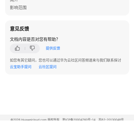
影响范围
开
发
指
意见反馈
南
文档内容是否对您有帮助？
开
提供反馈
发
指
如您有其它疑问，您也可以通过华为云社区问答频道来与我们联系探讨
南
云宝助手提问
云社区提问
（LTS
版）
开
发
指
南
（普
©2026 Huaweicloud.com 版权所有
黔ICP备20004760号-14
苏B2-20130048号
A2.B1.B2-20070312
通
增值电信业务经营许可证：B1.B2-20200593 | 代理域名注册服务机构：新网、西数
版