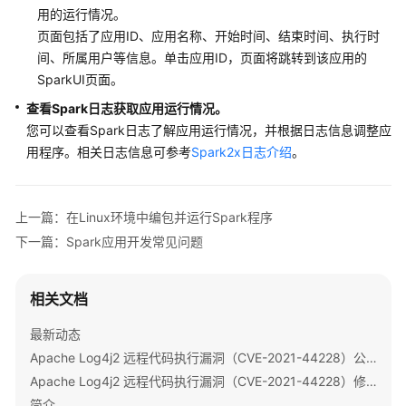
操
用的运行情况。
作
页面包括了应用ID、应用名称、开始时间、结束时间、执行时
指
间、所属用户等信息。单击应用ID，页面将跳转到该应用的
南
SparkUI页面。
（LTS
版）
查看Spark日志获取应用运行情况。
您可以查看Spark日志了解应用运行情况，并根据日志信息调整应
组
用程序。相关日志信息可参考
Spark2x日志介绍
。
件
操
作
上一篇：在Linux环境中编包并运行Spark程序
指
下一篇：Spark应用开发常见问题
南
（普
通
相关文档
版）
最新动态
最
Apache Log4j2 远程代码执行漏洞（CVE-2021-44228）公告
佳
Apache Log4j2 远程代码执行漏洞（CVE-2021-44228）修复指导
实
践
简介