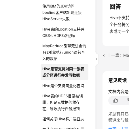
回答
使用IBM的JDK访问
beeline客户端出现连接
Hive不
HiveServer失败
个任务将
Hive表的Location支持跨
表或同一
OBS和HDFS路径吗
MapReduce引擎无法查询
Tez引擎执行union语句写
入的数据
Hive是否支持对同一张表
或分区进行并发写数据
意见反馈
Hive是否支持向量化查询
文档内容是
Hive表的HDFS目录被误
删，但是元数据仍然存
在，导致执行任务报错
如您有其它
如何关闭Hive客户端日志
频道来与我
云宝助手提