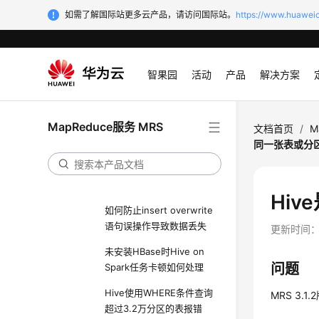
为什么已备份的Hive表无
如需了解国际站更多云产品，请访问国际站。
https://www.huaweic
法执行drop操作
如何在Hive自定义函数中
操作本地文件
智果园
活动
产品
解决方案
如何强制停止Hive执行的
MapReduce任务
MapReduce服务 MRS
Hive不支持复杂类型字段
文档首页
/
M
名称中包含哪些特殊字符
同一张表或分
如何对Hive表大小数据进
行监控
Hi
如何防止insert overwrite
语句误操作导致数据丢失
更新时间
未安装HBase时Hive on
问题
Spark任务卡顿如何处理
Hive使用WHERE条件查询
MRS 3
超过3.2万分区的表报错