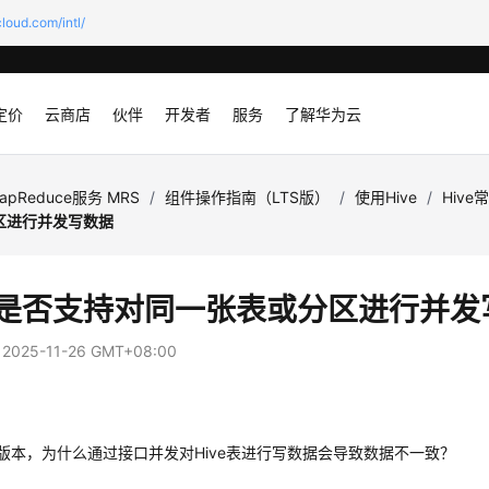
loud.com/intl/
定价
云商店
伙伴
开发者
服务
了解华为云
apReduce服务 MRS
/
组件操作指南（LTS版）
/
使用Hive
/
Hive
区进行并发写数据
ve是否支持对同一张表或分区进行并发
：
2025-11-26 GMT+08:00
.1.2版本，为什么通过接口并发对Hive表进行写数据会导致数据不一致？