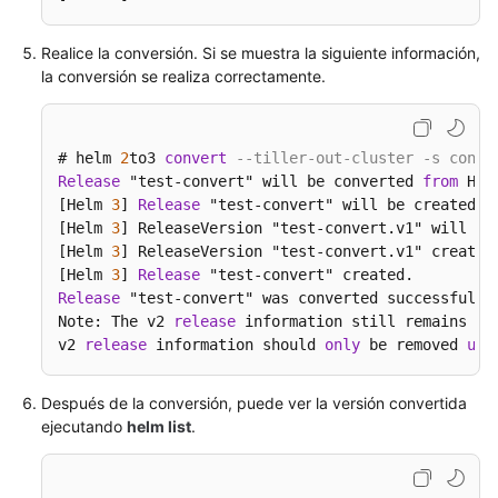
Referencia
de
Realice la conversión. Si se muestra la siguiente información,
la
la conversión se realiza correctamente.
API
Preguntas
frecuentes
# helm 
2
to3 
convert
--tiller-out-cluster -s confi
Release
 "test-convert" will be converted 
from
 Hel
Actualmente,
[Helm 
3
] 
Release
 "test-convert" will be created.

el
[Helm 
3
] ReleaseVersion "test-convert.v1" will be 
contenido
[Helm 
3
] ReleaseVersion "test-convert.v1" created.
no
[Helm 
3
] 
Release
está
Release
 "test-convert" was converted successfully
Note: The v2 
release
 information still remains 
an
disponible
v2 
release
 information should 
only
 be removed 
usi
en
el
idioma
Después de la conversión, puede ver la versión convertida
seleccionado.
ejecutando
helm list
.
Sugerimos
consultar
la