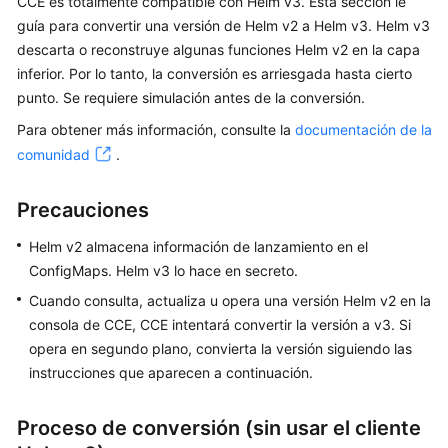
CCE es totalmente compatible con Helm v3. Esta sección le
Guía
guía para convertir una versión de Helm v2 a Helm v3. Helm v3
del
descarta o reconstruye algunas funciones Helm v2 en la capa
usuario
inferior. Por lo tanto, la conversión es arriesgada hasta cierto
punto. Se requiere simulación antes de la conversión.
Operaciones
Para obtener más información, consulte la
documentación de la
y
comunidad
.
soluciones
de
alto
Precauciones
riesgo
Helm v2 almacena información de lanzamiento en el
ConfigMaps. Helm v3 lo hace en secreto.
Clústeres
Cuando consulta, actualiza u opera una versión Helm v2 en la
Nodos
consola de CCE, CCE intentará convertir la versión a v3. Si
opera en segundo plano, convierta la versión siguiendo las
Grupos
instrucciones que aparecen a continuación.
de
nodos
Proceso de conversión (sin usar el cliente