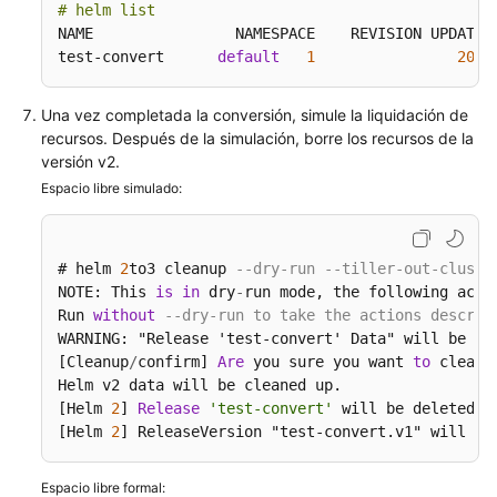
# helm list
versión
NAME                NAMESPACE    REVISION UPDATED
en
test-convert      
default
1
2022
inglés.
What's
Una vez completada la conversión, simule la liquidación de
New
recursos. Después de la simulación, borre los recursos de la
versión v2.
Product
Espacio libre simulado:
Bulletin
Billing
# helm 
2
to3 cleanup 
--dry-run --tiller-out-cluste
NOTE: This 
is
in
 dry
-
run mode, the following acti
Kubernetes
Run 
without
--dry-run to take the actions describ
WARNING: "Release 'test-convert' Data" will be rem
Basics
[Cleanup
/
confirm] 
Are
 you sure you want 
to
 cleanu
Helm v2 data will be cleaned up.

Best
[Helm 
2
] 
Release
'test-convert'
 will be deleted.

Practices
[Helm 
2
] ReleaseVersion "test-convert.v1" will be
SDK
Espacio libre formal:
Reference