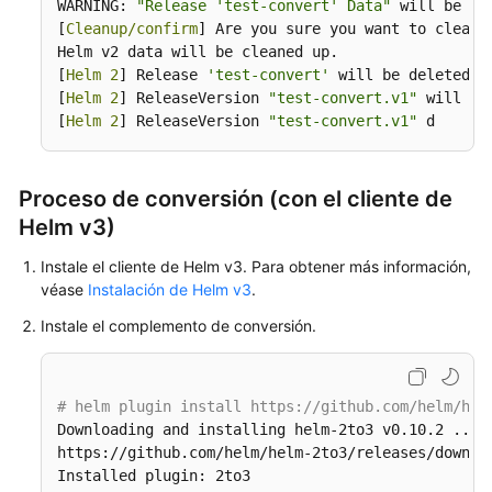
WARNING: 
"Release 'test-convert' Data"
 will be rem
del
[
Cleanup/confirm
] Are you sure you want to cleanup
cliente
Helm v2 data will be cleaned up.

de
[
Helm 2
] Release 
'test-convert'
 will be deleted.

Helm
[
Helm 2
] ReleaseVersion 
"test-convert.v1"
 will be 
v2
[
Helm 2
] ReleaseVersion 
"test-convert.v1"
 d
Despliegue
de
Proceso de conversión (con el cliente de
una
Helm v3)
aplicación
a
Instale el cliente de Helm v3. Para obtener más información,
través
véase
Instalación de Helm v3
.
del
Instale el complemento de conversión.
cliente
de
Helm
v3
# helm plugin install https://github.com/helm/hel
Downloading and installing helm-2to3 v0.10.2 ...

Convertir
https://github.com/helm/helm-2to3/releases/downloa
una
Installed plugin: 2to3