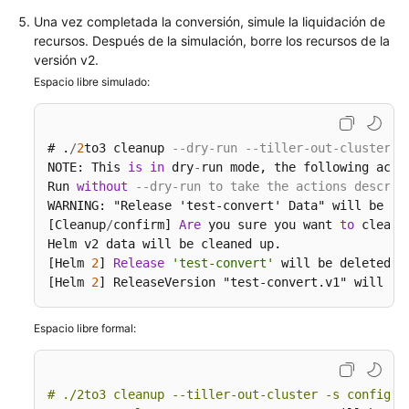
gráfico
Una vez completada la conversión, simule la liquidación de
recursos. Después de la simulación, borre los recursos de la
Diferencias
versión v2.
entre
Espacio libre simulado:
Helm
v2
y
# .
/
2
to3 cleanup 
--dry-run --tiller-out-cluster -
Helm
NOTE: This 
is
in
 dry
-
run mode, the following acti
v3
Run 
without
--dry-run to take the actions describ
y
WARNING: "Release 'test-convert' Data" will be rem
soluciones
[Cleanup
/
confirm] 
Are
 you sure you want 
to
 cleanu
de
Helm v2 data will be cleaned up.

adaptación
[Helm 
2
] 
Release
'test-convert'
 will be deleted.

[Helm 
2
] ReleaseVersion "test-convert.v1" will be
Despliegue
de
Espacio libre formal:
una
aplicación
a
# ./2to3 cleanup --tiller-out-cluster -s configma
través