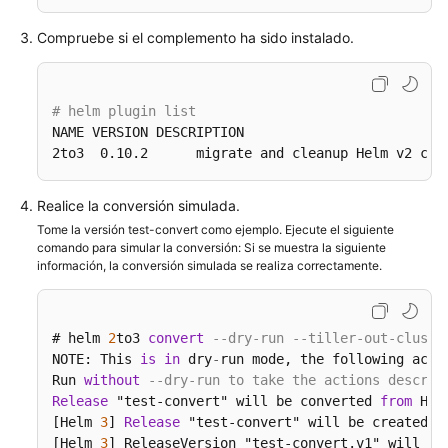
versión
de
Compruebe si el complemento ha sido instalado.
Helm
v2
a
# helm plugin list
v3
NAME VERSION DESCRIPTION                          
2to3  0.10.2      migrate and cleanup Helm v2 con
Permisos
Realice la conversión simulada.
Cloud
Trace
Tome la versión test-convert como ejemplo. Ejecute el siguiente
comando para simular la conversión: Si se muestra la siguiente
Service
información, la conversión simulada se realiza correctamente.
(CTS)
Gestión
# helm 
2
to3 
convert
--dry-run --tiller-out-cluste
del
NOTE: This 
is
in
 dry
-
run mode, the following acti
almacenamiento:
Run 
without
--dry-run to take the actions describ
FlexVolume
Release
 "test-convert" will be converted 
from
 Hel
(desusado)
[Helm 
3
] 
Release
 "test-convert" will be created.

[Helm 
3
] ReleaseVersion "test-convert.v1" will be