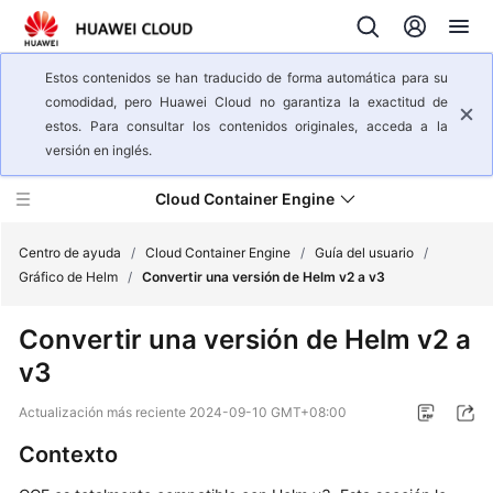
Estos contenidos se han traducido de forma automática para su
comodidad, pero Huawei Cloud no garantiza la exactitud de
estos. Para consultar los contenidos originales, acceda a la
versión en inglés.
Cloud Container Engine
Centro de ayuda
/
Cloud Container Engine
/
Guía del usuario
/
Gráfico de Helm
/
Convertir una versión de Helm v2 a v3
Descripción
Convertir una versión de Helm v2 a
general
v3
del
servicio
Actualización más reciente
2024-09-10 GMT+08:00
Pasos
Contexto
iniciales