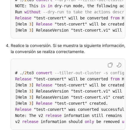
Secretos
NOTE: This 
is
in
 dry
-
run mode, the following acti
Run 
without
--dry-run to take the actions describ
Auto
Release
 "test-convert" will be converted 
from
 Hel
Scaling
[Helm 
3
] 
Release
 "test-convert" will be created.

[Helm 
3
] ReleaseVersion "test-convert.v1" will be
Complementos
Realice la conversión. Si se muestra la siguiente información,
Gráfico
la conversión se realiza correctamente.
de
Helm
# .
/
2
to3 
convert
--tiller-out-cluster -s configma
Descripción
Release
 "test-convert" will be converted 
from
 Hel
general
[Helm 
3
] 
Release
 "test-convert" will be created.

[Helm 
3
] ReleaseVersion "test-convert.v1" will be 
Despliegue
[Helm 
3
] ReleaseVersion "test-convert.v1" created.
de
[Helm 
3
] 
Release
una
Release
 "test-convert" was converted successfully
aplicación
Note: The v2 
release
 information still remains 
an
desde
v2 
release
 information should 
only
 be removed 
usi
un