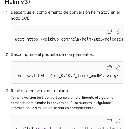
Helm v3)
Workloads
Descargue el complemento de conversión helm 2to3 en el
Planificación
nodo CCE.
Red
wget https://github.com/helm/helm-2to3/releases/d
Almacenamiento
de
contenedores
Descomprime el paquete de complementos.
Monitoreo
y
tar -xzvf helm-2to3_0.10.2_linux_amd64.tar.gz
alarma
Realice la conversión simulada.
Logs
Tome la versión test-convert como ejemplo. Ejecute el siguiente
comando para simular la conversión: Si se muestra la siguiente
Namespaces
información, la simulación se realiza correctamente.
ConfigMaps
y
# .
/
2
to3 
convert
--dry-run --tiller-out-cluster -