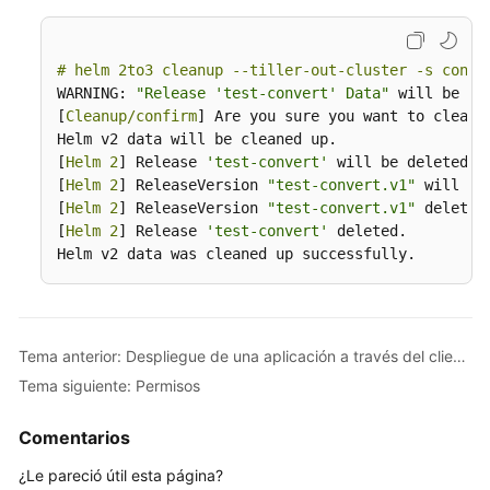
Skill
Reference
# helm 2to3 cleanup --tiller-out-cluster -s confi
WARNING: 
"Release 'test-convert' Data"
 will be rem
[
Cleanup/confirm
] Are you sure you want to cleanup
Videos
Helm v2 data will be cleaned up.

[
Helm 2
] Release 
'test-convert'
 will be deleted.

More
[
Helm 2
] ReleaseVersion 
"test-convert.v1"
 will be 
Documents
[
Helm 2
] ReleaseVersion 
"test-convert.v1"
 deleted.
[
Helm 2
] Release 
'test-convert'
 deleted.

Helm v2 data was cleaned up successfully.
Tema anterior: Despliegue de una aplicación a través del cliente de Helm v3
Tema siguiente: Permisos
Comentarios
¿Le pareció útil esta página?