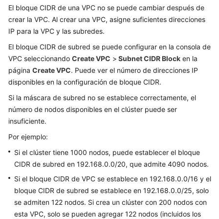
El bloque CIDR de una VPC no se puede cambiar después de
Guía
crear la VPC. Al crear una VPC, asigne suficientes direcciones
del
IP para la VPC y las subredes.
usuario
El bloque CIDR de subred se puede configurar en la consola de
Referencia
VPC seleccionando
Create VPC
>
Subnet CIDR Block
en la
de
página
Create VPC
. Puede ver el número de direcciones IP
la
disponibles en la configuración de bloque CIDR.
API
Si la máscara de subred no se establece correctamente, el
número de nodos disponibles en el clúster puede ser
Preguntas
insuficiente.
frecuentes
Por ejemplo:
Preguntas
Si el clúster tiene 1000 nodos, puede establecer el bloque
frecuentes
CIDR de subred en 192.168.0.0/20, que admite 4090 nodos.
Facturación
Si el bloque CIDR de VPC se establece en 192.168.0.0/16 y el
bloque CIDR de subred se establece en 192.168.0.0/25, solo
Clúster
se admiten 122 nodos. Si crea un clúster con 200 nodos con
esta VPC, solo se pueden agregar 122 nodos (incluidos los