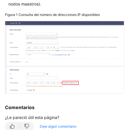
Nodo
nodos maestros).
Figura 1
Consulta del número de direcciones IP disponibles
Grupo
de
nodos
Carga
de
trabajo
Redes
Planificación
de
la
red
Comentarios
Network
¿Le pareció útil esta página?
Fault
Deje algún comentario