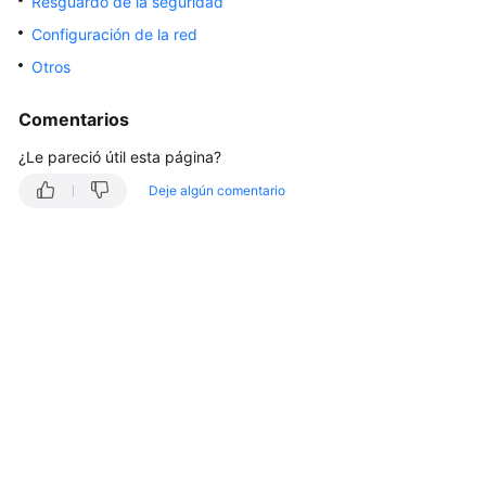
Resguardo de la seguridad
Guía
Configuración de la red
del
Otros
usuario
Comentarios
Referencia
de
¿Le pareció útil esta página?
la
Deje algún comentario
API
Preguntas
frecuentes
Preguntas
frecuentes
Facturación
Clúster