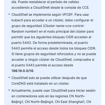
un
día. Puede restablecer el período de validez
clúster
accediendo a CloudShell desde la consola de CCE.
de
CloudShell se implementa según VPCEP. Para usar
CCE
kubectl para acceder a un clúster, debe configurar el
Turbo
grupo de seguridad (
Cluster name
-cce-control-
Random number
) en el nodo principal del clúster para
Compra
permitir que los siguientes bloques CIDR accedan al
de
puerto 5443. De forma predeterminada, el puerto
un
clúster
5443 permite el acceso desde todos los bloques CIDR.
de
Si tiene grupos de seguridad reforzados y no se puede
CCE
acceder a ningún clúster de CloudShell, compruebe si
el puerto 5443 permite el acceso desde
Conexión
198.19.0.0/16
.
de
CloudShell solo se puede utilizar después de que
clústeres
CoreDNS esté instalado en un clúster.
Conexión
Actualmente, puede usar CloudShell para iniciar sesión
a
en contenedores solo en las regiones CN North-
un
Beijing1, CN North-Beijing4, CN East-Shanghai1, CN