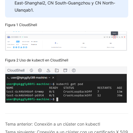
clúster
East-Shanghai2, CN South-Guangzhou y CN North-
con
Ulanqab1.
kubectl
Figura 1
CloudShell
Conexión
a
un
clúster
con
CloudShell
Figura 2
Uso de kubectl en CloudShell
Conexión
a
un
clúster
con
un
certificado
X.509
Tema anterior: Conexión a un clúster con kubectl
Tema siguiente: Conexión a un clúster con un certificado X.509
Personalización