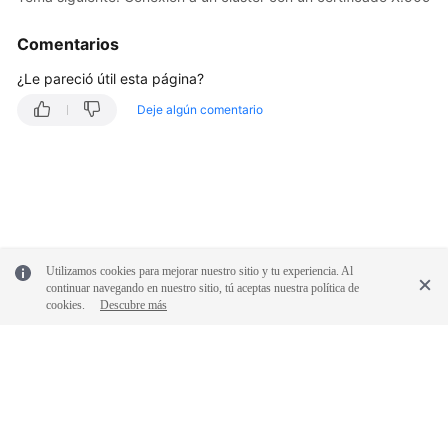
de
Comentarios
una
SAN
¿Le pareció útil esta página?
de
certificados
Deje algún comentario
de
clúster
Comandos
comunes
de
kubectl
Utilizamos cookies para mejorar nuestro sitio y tu experiencia. Al
continuar navegando en nuestro sitio, tú aceptas nuestra política de
cookies.
Descubre más
Actualización
de
un
clúster
Managing
a