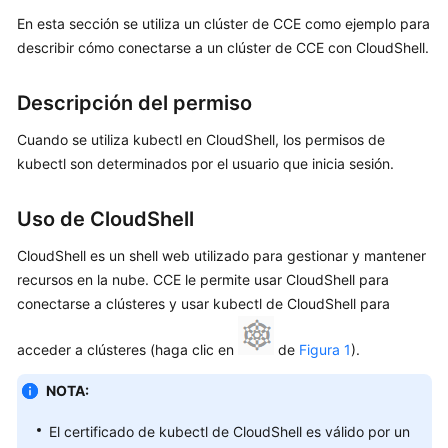
En esta sección se utiliza un clúster de CCE como ejemplo para
Guía
del
describir cómo conectarse a un clúster de CCE con CloudShell.
usuario
Descripción del permiso
Operaciones
y
Cuando se utiliza kubectl en CloudShell, los permisos de
soluciones
kubectl son determinados por el usuario que inicia sesión.
de
alto
Uso de CloudShell
riesgo
CloudShell es un shell web utilizado para gestionar y mantener
Clústeres
recursos en la nube. CCE le permite usar CloudShell para
conectarse a clústeres y usar kubectl de CloudShell para
Descripción
del
acceder a clústeres (haga clic en
de
Figura 1
).
clúster
NOTA:
Compra
de
El certificado de kubectl de CloudShell es válido por un