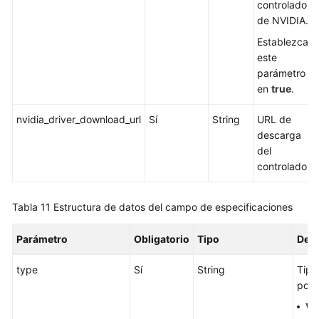
controlador
de NVIDIA.
Establezca
este
parámetro
en
true
.
nvidia_driver_download_url
Sí
String
URL de
descarga
del
controlador.
Tabla 11
Estructura de datos del campo de especificaciones
Parámetro
Obligatorio
Tipo
Desc
type
Sí
String
Tipo 
posi
Vi