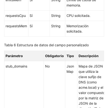
memoria.
Data
Disk
requestsCpu
Sí
String
CPU solicitada.
Space
Allocation
requestsMem
Sí
String
Memorización
solicitada.
Historial
de
Tabla 6
Estructura de datos del campo personalizado
revisiones
Parámetro
Obligatorio
Tipo
Descripción
Preguntas
frecuentes
stub_domains
No
Json
Mapa de JSON
Map
que utiliza la
Actualmente,
clave sufijo de
el
DNS (como
contenido
acme.local) y el
no
valor compuesto
está
por la matriz de
disponible
JSON de la
en