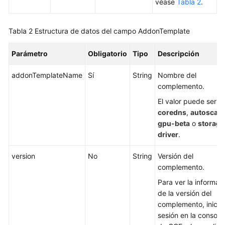
véase
Tabla 2
.
acciones
admitidas
Tabla 2
Estructura de datos del campo AddonTemplate
Apéndice
Parámetro
Obligatorio
Tipo
Descripción
Código
de
addonTemplateName
Sí
String
Nombre del
estado
complemento.
El valor puede ser
Códigos
coredns
,
autoscale
de
gpu-beta
o
storage
error
driver
.
Obtención
version
No
String
Versión del
de
complemento.
un
Para ver la informac
ID
de la versión del
de
complemento, inicie
proyecto
sesión en la consola