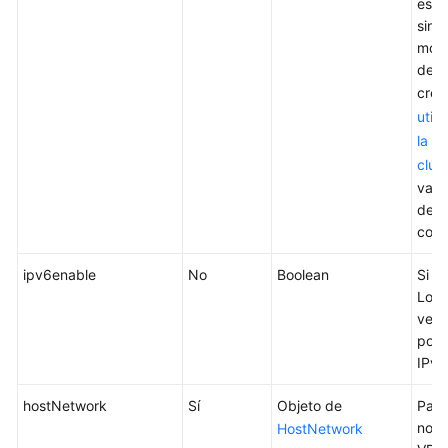
este
sin 
modi
del 
crea
util
la i
clús
vaya
detal
cons
ipv6enable
No
Boolean
Si e
Los 
versi
post
IPv6
hostNetwork
Sí
Objeto de
Pará
nodo
HostNetwork