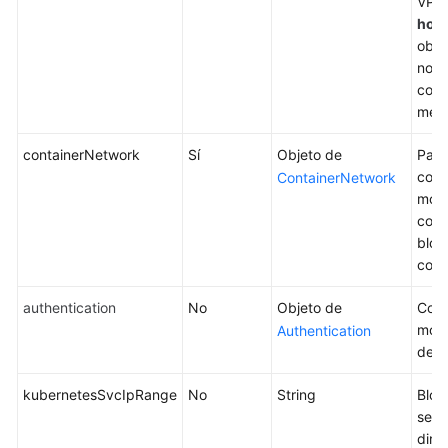
VPC 
hos
obli
nodo
comu
medi
containerNetwork
Sí
Objeto de
Pará
cont
ContainerNetwork
mode
cont
bloq
cont
authentication
No
Objeto de
Conf
modo
Authentication
de cl
kubernetesSvcIpRange
No
String
Bloq
servi
dire