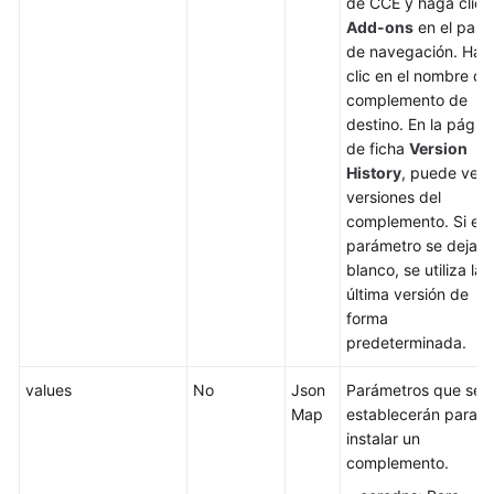
de CCE y haga clic 
Obtención
Add-ons
en el pane
del
de navegación. Hag
ID
clic en el nombre de
de
complemento de
cuenta
destino. En la págin
de ficha
Version
Especificación
History
, puede ver 
de
versiones del
complementos
complemento. Si est
que
parámetro se deja e
se
blanco, se utiliza la
instalarán
última versión de
durante
forma
la
predeterminada.
creación
de
values
No
Json
Parámetros que se
clústeres
Map
establecerán para
instalar un
Cómo
complemento.
obtener