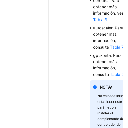
coredns: Para
parámetros
obtener más
en
información, véas
el
Tabla 3
.
URI
de
autoscaler: Para
la
obtener más
API
información,
consulte
Tabla 7
.
Creación
gpu-beta: Para
de
obtener más
una
información,
VPC
consulte
Tabla 9
.
y
una
NOTA:
subred
No es necesario
establecer este
Creación
parámetro al
de
instalar el
un
complemento del
par
controlador de
de