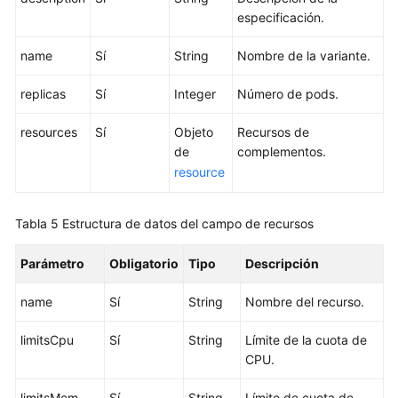
un
especificación.
nodo
name
Sí
String
Nombre de la variante.
Maximum
replicas
Sí
Integer
Número de pods.
Number
of
resources
Sí
Objeto
Recursos de
Pods
de
complementos.
That
resource
Can
Be
Created
Tabla 5
Estructura de datos del campo de recursos
on
a
Parámetro
Obligatorio
Tipo
Descripción
Node
name
Sí
String
Nombre del recurso.
Descripción
del
limitsCpu
Sí
String
Límite de la cuota de
nodo
CPU.
del
SO
limitsMem
Sí
String
Límite de cuota de