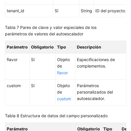
Best
tenant_id
Sí
String
ID del proyecto.
Practices
Tabla 7
Pares de clave y valor especiales de los
SDK
parámetros de valores del autoescalador
Reference
Parámetro
Obligatorio
Tipo
Descripción
Skill
Reference
flavor
Sí
Objeto
Especificaciones de
de
complementos.
Videos
flavor
More
custom
Sí
Objeto
Parámetros
Documents
de
personalizados del
autoescalador.
custom
Tabla 8
Estructura de datos del campo personalizado
Parámetro
Obligatorio
Tipo
Desc