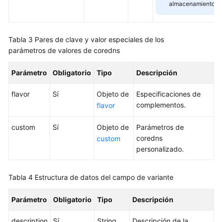
almacenamiento.
claves
Descripción
Tabla 3
Pares de clave y valor especiales de los
de
parámetros de valores de coredns
la
variante
Parámetro
Obligatorio
Tipo
Descripción
de
nodo
flavor
Sí
Objeto de
Especificaciones de
complementos.
flavor
Adición
de
custom
Sí
Objeto de
Parámetros de
una
coredns
custom
sal
personalizado.
en
el
campo
Tabla 4
Estructura de datos del campo de variante
de
contraseña
Parámetro
Obligatorio
Tipo
Descripción
al
crear
description
Sí
String
Descripción de la