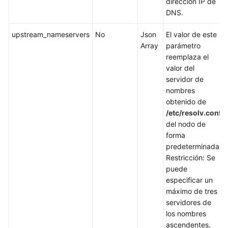
dirección IP de
el
DNS.
idioma
seleccionado.
upstream_nameservers
No
Json
El valor de este
Sugerimos
Array
parámetro
consultar
reemplaza el
la
valor del
versión
servidor de
en
nombres
inglés.
obtenido de
/etc/resolv.conf
What's
del nodo de
New
forma
predeterminada.
Product
Restricción: Se
Bulletin
puede
especificar un
Billing
máximo de tres
servidores de
Kubernetes
los nombres
Basics
ascendentes.