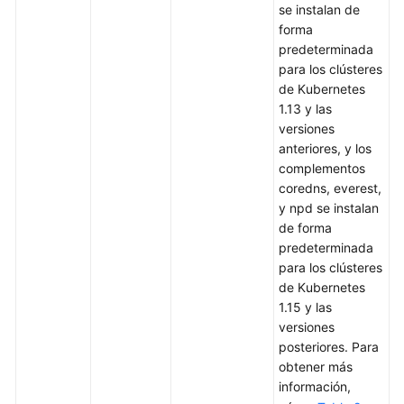
a
se instalan de
API
forma
predeterminada
Ejemplos
para los clústeres
de Kubernetes
API
1.13 y las
versiones
API
anteriores, y los
de
complementos
Kubernetes
coredns, everest,
y npd se instalan
de forma
API
predeterminada
fuera
para los clústeres
de
de Kubernetes
fecha
1.15 y las
versiones
Políticas
posteriores. Para
de
obtener más
permisos
información,
y