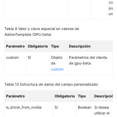
comp
pued
un n
Tabla 9
Valor y clave especial en valores de
AddonTemplate (GPU beta)
Parámetro
Obligatorio
Tipo
Descripción
custom
Sí
Objeto
Parámetros del cliente
de
de gpu-beta.
custom
Tabla 10
Estructura de datos del campo personalizado
Parámetro
Obligatorio
Tipo
Descripción
is_driver_from_nvidia
Sí
Boolean
Si desea
utilizar el