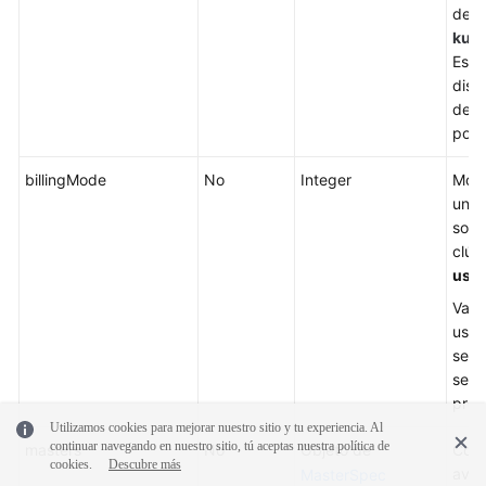
debe
kube
Este
disp
de v1
post
billingMode
No
Integer
Modo
un c
solo
clús
use
.
Valo
uso.
se de
se ut
pre
Utilizamos cookies para mejorar nuestro sitio y tu experiencia. Al
continuar navegando en nuestro sitio, tú aceptas nuestra política de
masters
No
Objeto de
Conf
cookies.
Descubre más
avan
MasterSpec