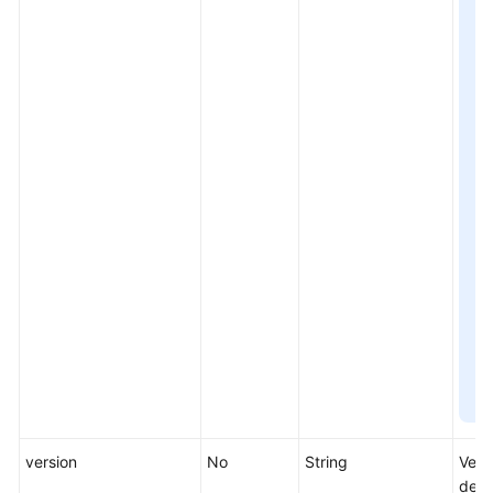
version
No
String
Vers
de l