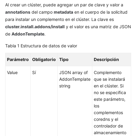
Al crear un clúster, puede agregar un par de clave y valor a
Guía
annotations
del campo
metadata
en el cuerpo de la solicitud
del
para instalar un complemento en el clúster. La clave es
usuario
cluster.install.addons/install
y el valor es una matriz de JSON
de
AddonTemplate
.
Referencia
de
Tabla 1
Estructura de datos de valor
la
API
Parámetro
Obligatorio
Tipo
Descripción
Antes
Value
Sí
JSON array of
Complemento
de
AddonTemplate
que se instalará
comenzar
string
en el clúster. Si
no se especifica
Descripción
este parámetro,
de
los
las
complementos
API
coredns y el
controlador de
Invocación
almacenamiento