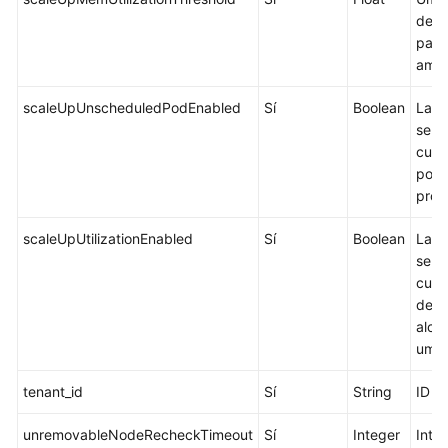
de m
para 
ampl
scaleUpUnscheduledPodEnabled
Sí
Boolean
La a
se a
cuan
pods
prog
scaleUpUtilizationEnabled
Sí
Boolean
La a
se a
cuan
de r
alca
umbr
tenant_id
Sí
String
ID d
unremovableNodeRecheckTimeout
Sí
Integer
Inte