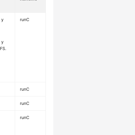
 y
runC
 y
yFS.
runC
runC
runC