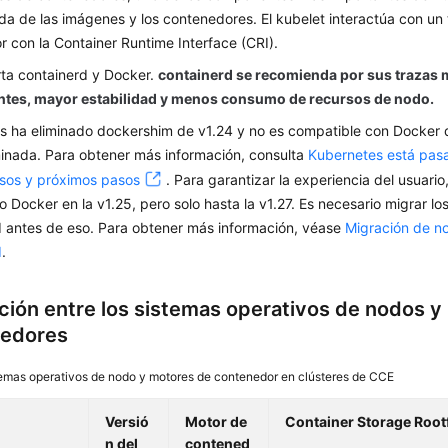
ida de las imágenes y los contenedores. El kubelet interactúa con un
 con la Container Runtime Interface (CRI).
ta containerd y Docker.
containerd se recomienda por sus trazas
es, mayor estabilidad y menos consumo de recursos de nodo.
s ha eliminado dockershim de v1.24 y no es compatible con Docker 
inada. Para obtener más información, consulta
Kubernetes está pas
os y próximos pasos
. Para garantizar la experiencia del usuari
 Docker en la v1.25, pero solo hasta la v1.27. Es necesario migrar l
d antes de eso. Para obtener más información, véase
Migración de n
d
.
ción entre los sistemas operativos de nodos y
nedores
emas operativos de nodo y motores de contenedor en clústeres de CCE
Versió
Motor de
Container Storage Root
n del
contened