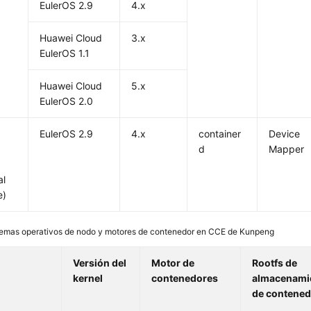
EulerOS 2.9
4.x
Huawei Cloud
3.x
EulerOS 1.1
Huawei Cloud
5.x
EulerOS 2.0
EulerOS 2.9
4.x
container
Device
d
Mapper
al
e)
temas operativos de nodo y motores de contenedor en CCE de Kunpeng
Versión del
Motor de
Rootfs de
kernel
contenedores
almacenami
de contened