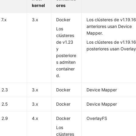
kernel
ores
 7.x
3.x
Docker
Los clústeres de v1.19.16
anteriores usan Device
Los
Mapper.
clústeres
de v1.23
Los clústeres de v1.19.16
y
posteriores usan Overla
posteriore
s admiten
container
d.
 2.3
3.x
Docker
Device Mapper
 2.5
3.x
Docker
Device Mapper
 2.9
4.x
Docker
OverlayFS
Los
clústeres