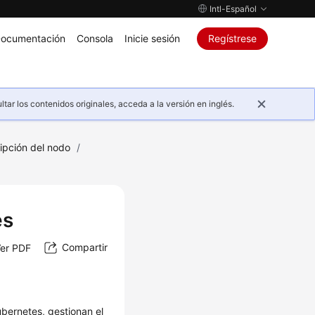
Intl-Español
ocumentación
Consola
Inicie sesión
Regístrese
ar los contenidos originales, acceda a la versión en inglés.
ipción del nodo
/
es
Compartir
er PDF
bernetes, gestionan el