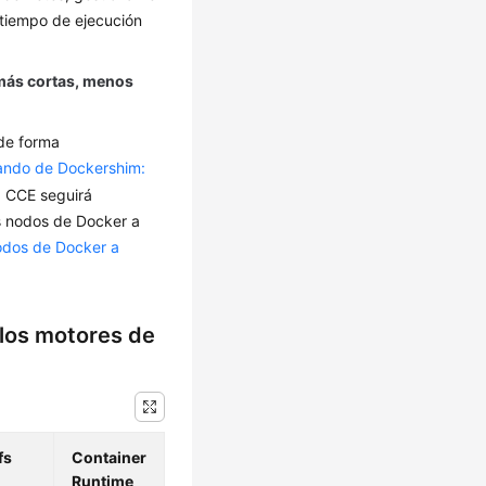
 tiempo de ejecución
 más cortas, menos
de forma
ando de Dockershim:
o, CCE seguirá
os nodos de Docker a
odos de Docker a
 los motores de
fs
Container
Runtime