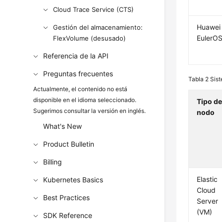
Cloud Trace Service (CTS)
Huawei
Gestión del almacenamiento:
EulerOS
FlexVolume (desusado)
Referencia de la API
Preguntas frecuentes
Tabla 2
Sist
Actualmente, el contenido no está
disponible en el idioma seleccionado.
Tipo d
Sugerimos consultar la versión en inglés.
nodo
What's New
Product Bulletin
Billing
Elastic
Kubernetes Basics
Cloud
Best Practices
Server
(VM)
SDK Reference