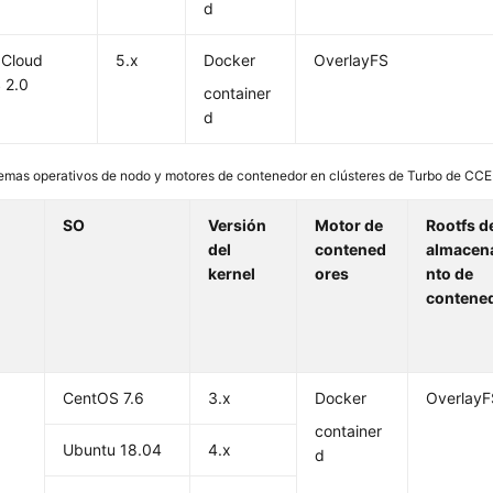
d
 Cloud
5.x
Docker
OverlayFS
 2.0
container
d
emas operativos de nodo y motores de contenedor en clústeres de Turbo de CCE
e
SO
Versión
Motor de
Rootfs d
del
contened
almacen
kernel
ores
nto de
contene
CentOS 7.6
3.x
Docker
OverlayF
container
Ubuntu 18.04
4.x
d