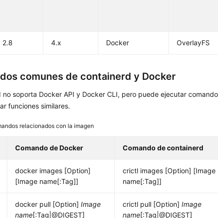
 2.8
4.x
Docker
OverlayFS
os comunes de containerd y Docker
d no soporta Docker API y Docker CLI, pero puede ejecutar comandos
r funciones similares.
andos relacionados con la imagen
Comando de Docker
Comando de containerd
docker images [Option]
crictl images [Option] [Image
[Image name[:Tag]]
name[:Tag]]
docker pull [Option]
Image
crictl pull [Option]
Image
name
[:Tag|@DIGEST]
name
[:Tag|@DIGEST]