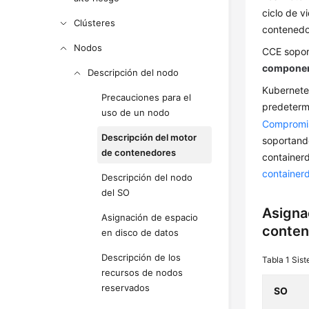
ciclo de v
Clústeres
contenedor
Nodos
CCE sopor
component
Descripción del nodo
Kubernete
Precauciones para el
predeterm
uso de un nodo
Compromis
Descripción del motor
soportando
de contenedores
container
container
Descripción del nodo
del SO
Asigna
Asignación de espacio
conte
en disco de datos
Descripción de los
Tabla 1
Sist
recursos de nodos
reservados
SO