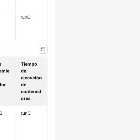
runC
e
Tiempo
amie
de
ejecución
dor
de
contened
ores
S
runC