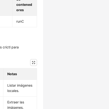
contened
ores
runC
 crictl para
Notas
Listar imágenes
locales.
Extraer las
imágenes.