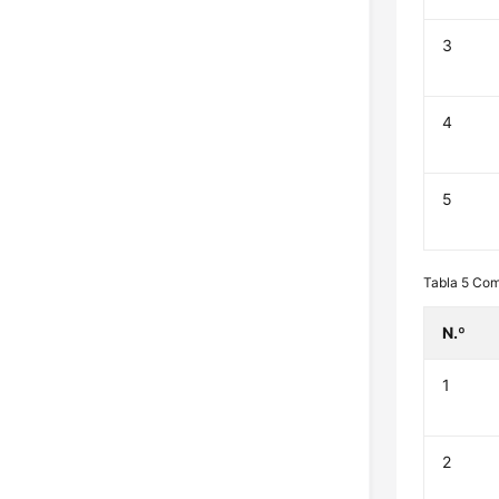
3
4
5
Tabla 5
Com
N.º
1
2