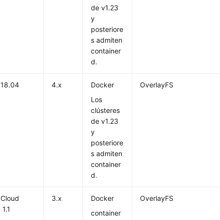
de v1.23
y
posteriore
s admiten
container
d.
 18.04
4.x
Docker
OverlayFS
Los
clústeres
de v1.23
y
posteriore
s admiten
container
d.
 Cloud
3.x
Docker
OverlayFS
 1.1
container