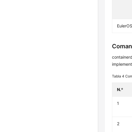
EulerOS
Comand
container
implementa
Tabla 4
Com
N.º
1
2