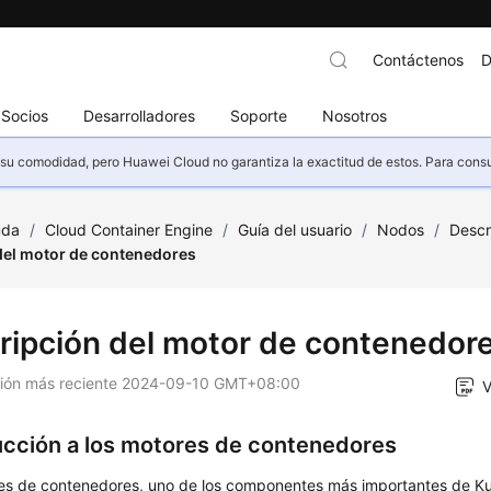
Contáctenos
D
Socios
Desarrolladores
Soporte
Nosotros
u comodidad, pero Huawei Cloud no garantiza la exactitud de estos. Para consult
uda
/
Cloud Container Engine
/
Guía del usuario
/
Nodos
/
Descr
del motor de contenedores
ripción del motor de contenedor
ción más reciente
2024-09-10 GMT+08:00
V
ucción a los motores de contenedores
es de contenedores, uno de los componentes más importantes de Ku