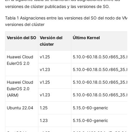
versiones de clúster publicadas y las versiones de SO.
Guía
del
Tabla 1
Asignaciones entre las versiones del SO del nodo de VM y
usuario
versiones del clúster
Operaciones
Versión del SO
Versión del
Último Kernel
y
clúster
soluciones
de
Huawei Cloud
v1.25
5.10.0-60.18.0.50.r865_35.h
alto
EulerOS 2.0
riesgo
v1.23
5.10.0-60.18.0.50.r865_35.h
Clústeres
Huawei Cloud
v1.25
5.10.0-60.18.0.50.r865_35.h
EulerOS 2.0
Nodos
v1.23
5.10.0-60.18.0.50.r865_35.h
(ARM)
Descripción
Ubuntu 22.04
1.25
5.15.0-60-generic
del
nodo
1.23
5.15.0-60-generic