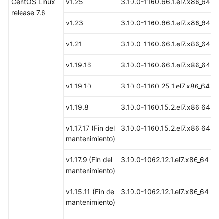
CentOS Linux
v1.25
3.10.0-1160.66.1.el7.x86_64
Precauciones
release 7.6
para
v1.23
3.10.0-1160.66.1.el7.x86_64
el
uso
v1.21
3.10.0-1160.66.1.el7.x86_64
de
un
v1.19.16
3.10.0-1160.66.1.el7.x86_64
nodo
v1.19.10
3.10.0-1160.25.1.el7.x86_64
Descripción
del
v1.19.8
3.10.0-1160.15.2.el7.x86_64
motor
de
v1.17.17 (Fin del
3.10.0-1160.15.2.el7.x86_64
contenedores
mantenimiento)
Descripción
v1.17.9 (Fin del
3.10.0-1062.12.1.el7.x86_64
del
mantenimiento)
nodo
del
v1.15.11 (Fin de
3.10.0-1062.12.1.el7.x86_64
SO
mantenimiento)