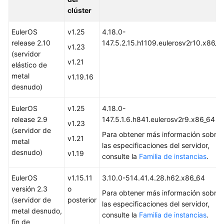
de
clúster
la
API
EulerOS
v1.25
4.18.0-
release 2.10
147.5.2.15.h1109.eulerosv2r10.x86_6
v1.23
Preguntas
(servidor
frecuentes
v1.21
elástico de
metal
v1.19.16
Actualmente,
desnudo)
el
contenido
EulerOS
v1.25
4.18.0-
no
release 2.9
147.5.1.6.h841.eulerosv2r9.x86_64
está
v1.23
(servidor de
disponible
Para obtener más información sobre
v1.21
metal
en
las especificaciones del servidor,
desnudo)
v1.19
el
consulte la
Familia de instancias
.
idioma
EulerOS
v1.15.11
3.10.0-514.41.4.28.h62.x86_64
seleccionado.
versión 2.3
o
Sugerimos
Para obtener más información sobre
(servidor de
posterior
consultar
las especificaciones del servidor,
metal desnudo,
la
consulte la
Familia de instancias
.
fin de
versión