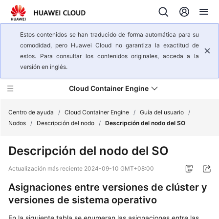
Estos contenidos se han traducido de forma automática para su
comodidad, pero Huawei Cloud no garantiza la exactitud de
estos. Para consultar los contenidos originales, acceda a la
versión en inglés.
Cloud Container Engine
Centro de ayuda
/
Cloud Container Engine
/
Guía del usuario
/
Nodos
/
Descripción del nodo
/
Descripción del nodo del SO
Descripción
Descripción del nodo del SO
general
del
Actualización más reciente
2024-09-10 GMT+08:00
servicio
Asignaciones entre versiones de clúster y
Pasos
versiones de sistema operativo
iniciales
En la siguiente tabla se enumeran las asignaciones entre las