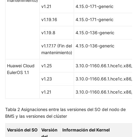
mantenimiento)
Complementos
v1.21
4.15.0-171-generic
Gráfico
v1.19.16
4.15.0-171-generic
de
Helm
v1.19.8
4.15.0-136-generic
Permisos
v1.17.17 (Fin del
4.15.0-136-generic
mantenimiento)
Cloud
Trace
Huawei Cloud
v1.25
3.10.0-1160.66.1.hce1c.x86_6
Service
EulerOS 1.1
(CTS)
v1.23
3.10.0-1160.66.1.hce1c.x86_6
Gestión
v1.21
3.10.0-1160.66.1.hce1c.x86_6
del
almacenamiento:
Tabla 2
Asignaciones entre las versiones del SO del nodo de
FlexVolume
BMS y las versiones del clúster
(desusado)
Versión del SO
Versión
Información del Kernel
Referencia
del