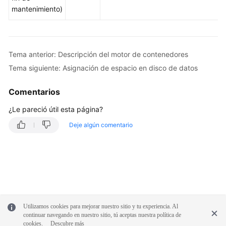
mantenimiento)
en
inglés.
What's
New
Tema anterior: Descripción del motor de contenedores
Tema siguiente: Asignación de espacio en disco de datos
Product
Bulletin
Comentarios
¿Le pareció útil esta página?
Billing
Deje algún comentario
Kubernetes
Basics
Best
Practices
SDK
Utilizamos cookies para mejorar nuestro sitio y tu experiencia. Al
Reference
continuar navegando en nuestro sitio, tú aceptas nuestra política de
cookies.
Descubre más