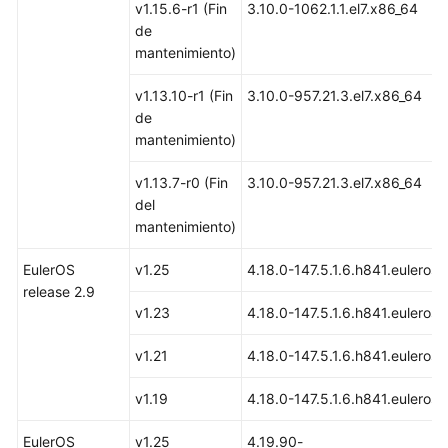
Asignación
v1.15.6-r1 (Fin
3.10.0-1062.1.1.el7.x86_64
de
de
espacio
mantenimiento)
en
disco
v1.13.10-r1 (Fin
3.10.0-957.21.3.el7.x86_64
de
de
datos
mantenimiento)
Descripción
v1.13.7-r0 (Fin
3.10.0-957.21.3.el7.x86_64
de
del
los
mantenimiento)
recursos
EulerOS
de
v1.25
4.18.0-147.5.1.6.h841.euleros
release 2.9
nodos
v1.23
4.18.0-147.5.1.6.h841.euleros
reservados
v1.21
4.18.0-147.5.1.6.h841.euleros
Contenedores
de
v1.19
4.18.0-147.5.1.6.h841.euleros
Kata
y
EulerOS
v1.25
4.19.90-
contenedores