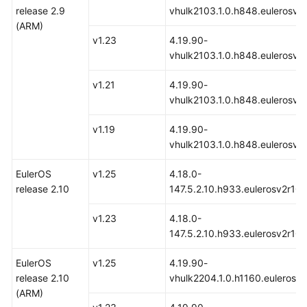
release 2.9
vhulk2103.1.0.h848.eulerosv2
comunes
(ARM)
v1.23
4.19.90-
Número
vhulk2103.1.0.h848.eulerosv2
máximo
de
v1.21
4.19.90-
pods
vhulk2103.1.0.h848.eulerosv2
que
se
v1.19
4.19.90-
pueden
vhulk2103.1.0.h848.eulerosv2
crear
en
EulerOS
v1.25
4.18.0-
un
release 2.10
147.5.2.10.h933.eulerosv2r10
nodo
v1.23
4.18.0-
Creación
147.5.2.10.h933.eulerosv2r10
de
un
EulerOS
v1.25
4.19.90-
nodo
release 2.10
vhulk2204.1.0.h1160.eulerosv
(ARM)
Adición