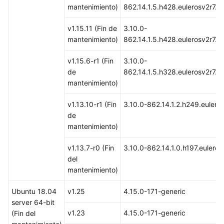
mantenimiento)
862.14.1.5.h428.eulerosv2r7.x
Almacenamiento
de
v1.15.11 (Fin de
3.10.0-
contenedores
mantenimiento)
862.14.1.5.h428.eulerosv2r7.x
Monitoreo
v1.15.6-r1 (Fin
3.10.0-
y
de
862.14.1.5.h328.eulerosv2r7.x
alarma
mantenimiento)
Logs
v1.13.10-r1 (Fin
3.10.0-862.14.1.2.h249.eulero
de
Namespaces
mantenimiento)
ConfigMaps
v1.13.7-r0 (Fin
3.10.0-862.14.1.0.h197.eulero
y
del
Secretos
mantenimiento)
Ubuntu 18.04
v1.25
4.15.0-171-generic
Auto
server 64-bit
Scaling
v1.23
4.15.0-171-generic
(Fin del