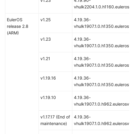
v1.23
4.19.90-
de
vhulk2204.1.0.h1160.eulerosv
los
nodos
EulerOS
v1.25
4.19.36-
para
release 2.8
vhulk1907.1.0.h1350.eulerosv
gestión
(ARM)
v1.23
4.19.36-
vhulk1907.1.0.h1350.eulerosv
Inicio
de
v1.21
4.19.36-
sesión
vhulk1907.1.0.h1350.eulerosv
en
un
v1.19.16
4.19.36-
nodo
vhulk1907.1.0.h1350.eulerosv
Nodos
v1.19.10
4.19.36-
de
vhulk1907.1.0.h962.eulerosv2
gestión
v1.17.17 (End of
4.19.36-
Optimizing
maintenance)
vhulk1907.1.0.h962.eulerosv2
Node
System