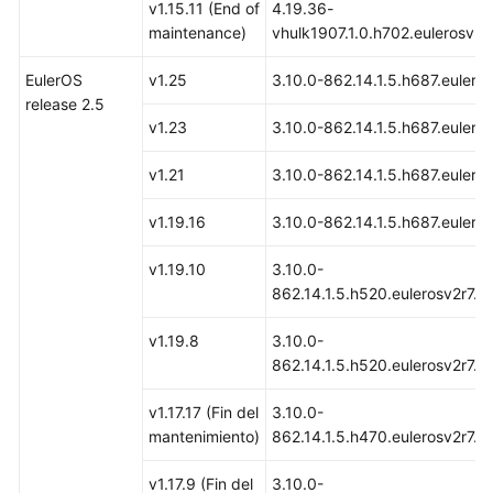
v1.15.11 (End of
4.19.36-
Parameters
maintenance)
vhulk1907.1.0.h702.eulerosv2
Migración
EulerOS
v1.25
3.10.0-862.14.1.5.h687.eulero
de
release 2.5
nodos
v1.23
3.10.0-862.14.1.5.h687.eulero
de
Docker
v1.21
3.10.0-862.14.1.5.h687.eulero
a
containerd
v1.19.16
3.10.0-862.14.1.5.h687.eulero
Grupos
v1.19.10
3.10.0-
de
862.14.1.5.h520.eulerosv2r7.x
nodos
v1.19.8
3.10.0-
Workloads
862.14.1.5.h520.eulerosv2r7.x
v1.17.17 (Fin del
3.10.0-
Planificación
mantenimiento)
862.14.1.5.h470.eulerosv2r7.x
Red
v1.17.9 (Fin del
3.10.0-