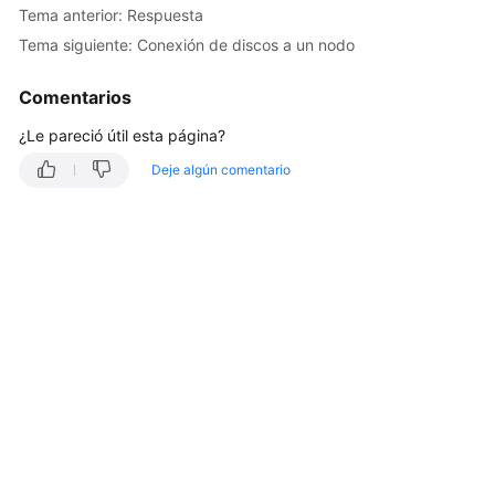
Tema anterior: Respuesta
Guía
Tema siguiente: Conexión de discos a un nodo
del
usuario
Comentarios
Referencia
¿Le pareció útil esta página?
de
Deje algún comentario
la
API
Antes
de
comenzar
Descripción
de
las
API
Invocación