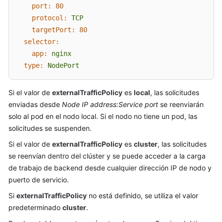
Referencia
port:
80
de
protocol:
TCP
la
targetPort:
80
API
selector:
app:
nginx
Preguntas
type:
NodePort
frecuentes
Actualmente,
Si el valor de
externalTrafficPolicy
es
local
, las solicitudes
el
enviadas desde
Node IP address:Service port
se reenviarán
contenido
solo al pod en el nodo local. Si el nodo no tiene un pod, las
no
solicitudes se suspenden.
está
disponible
Si el valor de
externalTrafficPolicy
es
cluster
, las solicitudes
en
se reenvían dentro del clúster y se puede acceder a la carga
el
de trabajo de backend desde cualquier dirección IP de nodo y
idioma
puerto de servicio.
seleccionado.
Si
externalTrafficPolicy
no está definido, se utiliza el valor
Sugerimos
predeterminado
cluster
.
consultar
la