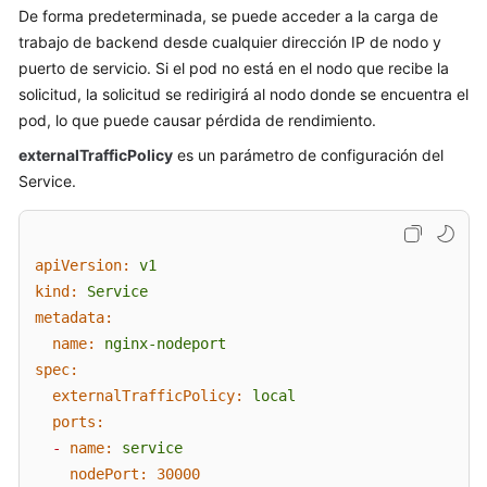
De forma predeterminada, se puede acceder a la carga de
Complementos
trabajo de backend desde cualquier dirección IP de nodo y
puerto de servicio. Si el pod no está en el nodo que recibe la
Gráfico
solicitud, la solicitud se redirigirá al nodo donde se encuentra el
de
pod, lo que puede causar pérdida de rendimiento.
Helm
externalTrafficPolicy
es un parámetro de configuración del
Permisos
Service.
Cloud
Trace
apiVersion:
v1
Service
kind:
Service
(CTS)
metadata:
Gestión
name:
nginx-nodeport
del
spec:
almacenamiento:
externalTrafficPolicy:
local
FlexVolume
ports:
(desusado)
-
name:
service
nodePort:
30000