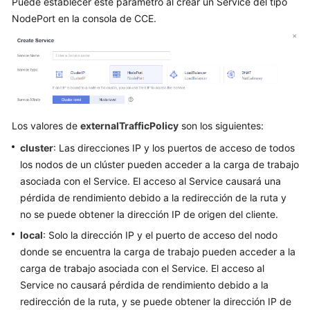
Puede establecer este parámetro al crear un Service del tipo
versión
NodePort en la consola de CCE.
en
inglés.
What's
New
Product
Los valores de
externalTrafficPolicy
son los siguientes:
Bulletin
cluster
: Las direcciones IP y los puertos de acceso de todos
Billing
los nodos de un clúster pueden acceder a la carga de trabajo
asociada con el Service. El acceso al Service causará una
Kubernetes
pérdida de rendimiento debido a la redirección de la ruta y
Basics
no se puede obtener la dirección IP de origen del cliente.
local
: Solo la dirección IP y el puerto de acceso del nodo
Best
donde se encuentra la carga de trabajo pueden acceder a la
Practices
carga de trabajo asociada con el Service. El acceso al
Service no causará pérdida de rendimiento debido a la
SDK
redirección de la ruta, y se puede obtener la dirección IP de
Reference