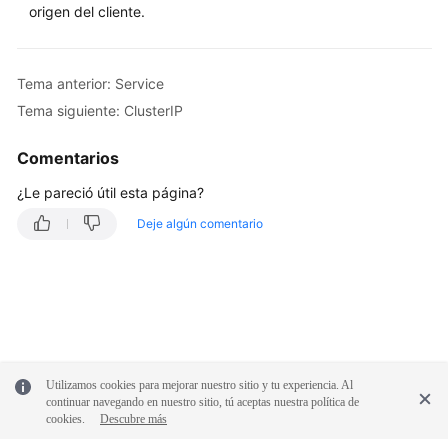
origen del cliente.
Skill
Reference
Tema anterior: Service
Videos
Tema siguiente: ClusterIP
More
Comentarios
Documents
¿Le pareció útil esta página?
Deje algún comentario
Utilizamos cookies para mejorar nuestro sitio y tu experiencia. Al
continuar navegando en nuestro sitio, tú aceptas nuestra política de
cookies.
Descubre más