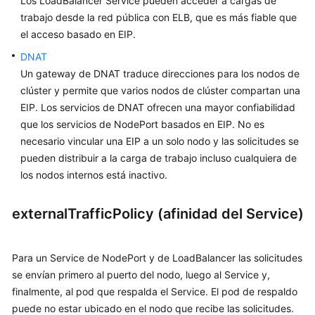
Los LoadBalancer Service pueden acceder a cargas de
trabajo desde la red pública con ELB, que es más fiable que
Almacenamiento
el acceso basado en EIP.
de
DNAT
contenedores
Un gateway de DNAT traduce direcciones para los nodos de
clúster y permite que varios nodos de clúster compartan una
Monitoreo
y
EIP. Los servicios de DNAT ofrecen una mayor confiabilidad
alarma
que los servicios de NodePort basados en EIP. No es
necesario vincular una EIP a un solo nodo y las solicitudes se
Logs
pueden distribuir a la carga de trabajo incluso cualquiera de
los nodos internos está inactivo.
Namespaces
externalTrafficPolicy (afinidad del Service)
ConfigMaps
y
Secretos
Para un Service de NodePort y de LoadBalancer las solicitudes
se envían primero al puerto del nodo, luego al Service y,
Auto
finalmente, al pod que respalda el Service. El pod de respaldo
Scaling
puede no estar ubicado en el nodo que recibe las solicitudes.