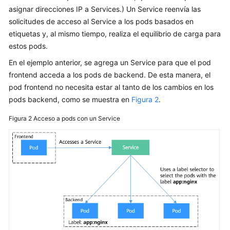
NodePort
asignar direcciones IP a Services.) Un Service reenvía las
solicitudes de acceso al Service a los pods basados en
LoadBalancer
etiquetas y, al mismo tiempo, realiza el equilibrio de carga para
estos pods.
DNAT
En el ejemplo anterior, se agrega un Service para que el pod
frontend acceda a los pods de backend. De esta manera, el
Headless
pod frontend no necesita estar al tanto de los cambios en los
Service
pods backend, como se muestra en
Figura 2
.
Ingresos
Figura 2
Acceso a pods con un Service
DNS
Configuración
de
red
de
contenedores
Configuración