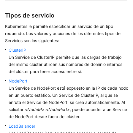
de
red
Tipos de servicio
de
clúster
Kubernetes le permite especificar un servicio de un tipo
requerido. Los valores y acciones de los diferentes tipos de
Configuración
Servicios son los siguientes:
del
ClusterIP
acceso
Un Service de ClusterIP permite que las cargas de trabajo
dentro
del mismo clúster utilicen sus nombres de dominio internos
de
del clúster para tener acceso entre sí.
la
VPC
NodePort
Un Service de NodePort está expuesto en la IP de cada nodo
Acceso
en un puerto estático. Un Service de ClusterIP, al que se
a
enruta el Service de NodePort, se crea automáticamente. Al
redes
solicitar <
NodeIP
>:<
NodePort
>, puede acceder a un Service
públicas
de NodePort desde fuera del clúster.
desde
un
LoadBalancer
contenedor