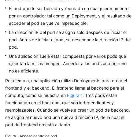
Guía
El pod puede ser borrado y recreado en cualquier momento
del
por un controlador tal como un Deployment, y el resultado de
usuario
acceder al pod se vuelve impredecible.
La dirección IP del pod se asigna solo después de iniciar el
Operaciones
pod. Antes de iniciar el pod, se desconoce la dirección IP del
y
pod.
soluciones
de
Una aplicación suele estar compuesta por varios pods que
alto
ejecutan la misma imagen. Acceder a los pods uno por uno
riesgo
no es eficiente.
Por ejemplo, una aplicación utiliza Deployments para crear el
Clústeres
frontend y el backend. El frontend llama al backend para el
cómputo, como se muestra en
Figura 1
. Tres pods están
Nodos
funcionando en el backend, que son independientes y
reemplazables. Cuando se vuelve a crear un pod de backend,
Grupos
se asigna al nuevo pod una nueva dirección IP, de la cual el
de
pod de frontend no está al tanto.
nodos
Figura 1
Acceso dentro de pod