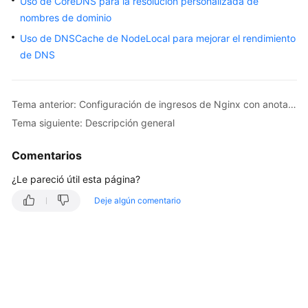
Uso de CoreDNS para la resolución personalizada de
Guía
nombres de dominio
del
Uso de DNSCache de NodeLocal para mejorar el rendimiento
usuario
de DNS
Operaciones
y
Tema anterior: Configuración de ingresos de Nginx con anotaciones
soluciones
Tema siguiente: Descripción general
de
alto
Comentarios
riesgo
¿Le pareció útil esta página?
Clústeres
Deje algún comentario
Nodos
Grupos
de
nodos