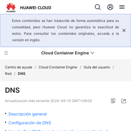
Estos contenidos se han traducido de forma automática para su
comodidad, pero Huawei Cloud no garantiza la exactitud de
estos. Para consultar los contenidos originales, acceda a la
versión en inglés.
Cloud Container Engine
Centro de ayuda
/
Cloud Container Engine
/
Guía del usuario
/
Red
/
DNS
Descripción
DNS
general
del
Actualización más reciente
2024-09-10 GMT+08:00
servicio
Descripción general
Pasos
Configuración de DNS
iniciales