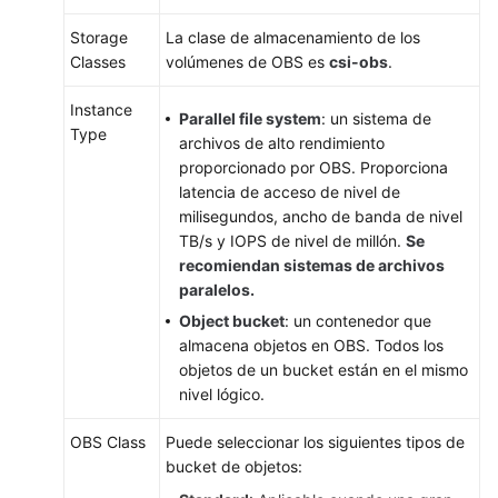
bucket
de
Storage
La clase de almacenamiento de los
OBS
Classes
volúmenes de OBS es
csi-obs
.
con
un
Instance
Parallel file system
: un sistema de
PV
Type
archivos de alto rendimiento
dinámico
proporcionado por OBS. Proporciona
latencia de acceso de nivel de
Configuración
milisegundos, ancho de banda de nivel
de
TB/s y IOPS de nivel de millón.
Se
opciones
recomiendan sistemas de archivos
de
paralelos.
montaje
Object bucket
: un contenedor que
de
almacena objetos en OBS. Todos los
OBS
objetos de un bucket están en el mismo
nivel lógico.
Uso
de
OBS Class
Puede seleccionar los siguientes tipos de
una
bucket de objetos:
AK/SK