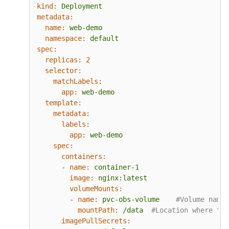
kind:
Deployment
metadata:
name:
web-demo
namespace:
default
spec:
replicas:
2
selector:
matchLabels:
app:
web-demo
template:
metadata:
labels:
app:
web-demo
spec:
containers:
-
name:
container-1
image:
nginx:latest
volumeMounts:
-
name:
pvc-obs-volume
#Volume name,
mountPath:
/data
#Location where the
imagePullSecrets: