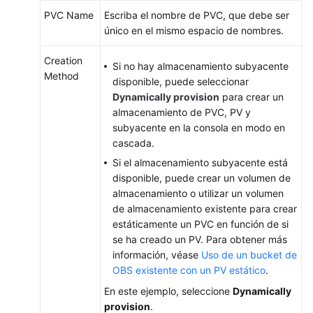
(OBS)
PVC Name
Escriba el nombre de PVC, que debe ser
único en el mismo espacio de nombres.
Descripción
general
Creation
Si no hay almacenamiento subyacente
Method
disponible, puede seleccionar
Uso
Dynamically provision
para crear un
de
almacenamiento de PVC, PV y
un
subyacente en la consola en modo en
bucket
cascada.
de
OBS
Si el almacenamiento subyacente está
existente
disponible, puede crear un volumen de
con
almacenamiento o utilizar un volumen
un
de almacenamiento existente para crear
PV
estáticamente un PVC en función de si
estático
se ha creado un PV. Para obtener más
información, véase
Uso de un bucket de
OBS existente con un PV estático
.
Uso
de
En este ejemplo, seleccione
Dynamically
un
provision
.