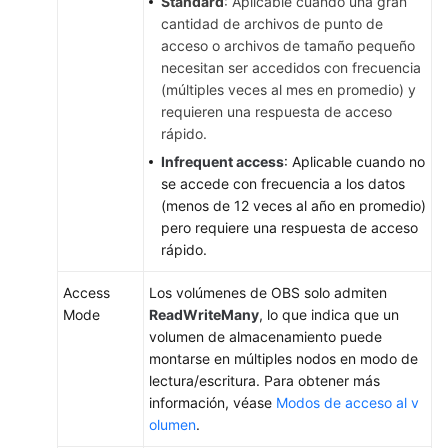
personalizada
Standard
: Aplicable cuando una gran
para
cantidad de archivos de punto de
montar
acceso o archivos de tamaño pequeño
un
necesitan ser accedidos con frecuencia
volumen
(múltiples veces al mes en promedio) y
de
requieren una respuesta de acceso
OBS
rápido.
Infrequent access
: Aplicable cuando no
Uso
se accede con frecuencia a los datos
de
(menos de 12 veces al año en promedio)
bucket
pero requiere una respuesta de acceso
de
rápido.
OBS
en
Access
Los volúmenes de OBS solo admiten
todas
Mode
ReadWriteMany
, lo que indica que un
las
volumen de almacenamiento puede
regiones
montarse en múltiples nodos en modo de
lectura/escritura. Para obtener más
PV
información, véase
Modos de acceso al v
local
olumen
.