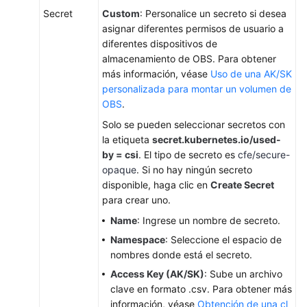
Secret
Custom
: Personalice un secreto si desea
Volúmenes
asignar diferentes permisos de usuario a
efímeros
diferentes dispositivos de
(emptyDir)
almacenamiento de OBS. Para obtener
más información, véase
Uso de una AK/SK
hostPath
personalizada para montar un volumen de
OBS
.
StorageClass
Solo se pueden seleccionar secretos con
Grupos
la etiqueta
secret.kubernetes.io/used-
de
by = csi
. El tipo de secreto es
cfe/secure-
almacenamiento
opaque
. Si no hay ningún secreto
disponible, haga clic en
Create Secret
para crear uno.
Instantáneas
y
Name
: Ingrese un nombre de secreto.
copias
Namespace
: Seleccione el espacio de
de
nombres donde está el secreto.
respaldo
Access Key (AK/SK)
: Sube un archivo
clave en formato .csv. Para obtener más
Monitoreo
información, véase
Obtención de una cl