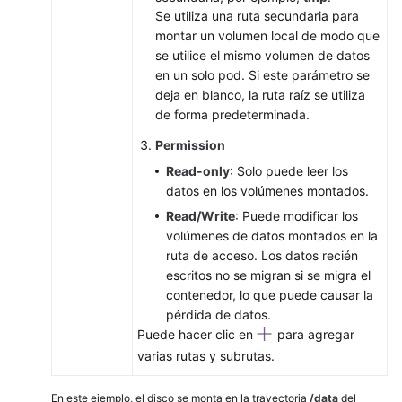
Product
Se utiliza una ruta secundaria para
Bulletin
montar un volumen local de modo que
se utilice el mismo volumen de datos
en un solo pod. Si este parámetro se
Billing
deja en blanco, la ruta raíz se utiliza
de forma predeterminada.
Kubernetes
Basics
Permission
Read-only
: Solo puede leer los
Best
datos en los volúmenes montados.
Practices
Read/Write
: Puede modificar los
volúmenes de datos montados en la
SDK
ruta de acceso. Los datos recién
Reference
escritos no se migran si se migra el
contenedor, lo que puede causar la
Skill
pérdida de datos.
Reference
Puede hacer clic en
para agregar
varias rutas y subrutas.
Videos
En este ejemplo, el disco se monta en la trayectoria
/data
del