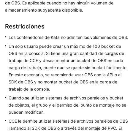
de OBS. Es aplicable cuando no hay ningún volumen de
Guía
almacenamiento subyacente disponible.
del
usuario
Restricciones
Operaciones
Los contenedores de Kata no admiten los volúmenes de OBS.
y
Un solo usuario puede crear un máximo de 100 bucket de
soluciones
OBS en la consola. Si tiene una gran cantidad de cargas de
de
trabajo de CCE y desea montar un bucket de OBS en cada
alto
riesgo
carga de trabajo, puede que se quede sin bucket fácilmente.
En este escenario, se recomienda usar OBS con la API o el
Clústeres
SDK de OBS y no montar bucket de OBS en la carga de
trabajo de la consola.
Nodos
Cuando se utilizan sistemas de archivos paralelos y bucket
de objetos, el grupo y el permiso del punto de montaje no se
Grupos
pueden modificar.
de
CCE le permite utilizar sistemas de archivos paralelos de OBS
nodos
llamando al SDK de OBS o a través del montaje de PVC. El