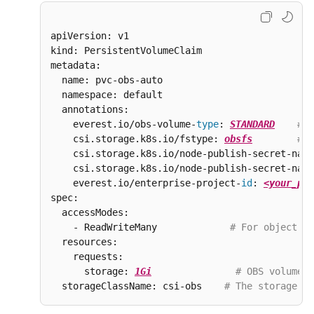
apiVersion: v1

kind: PersistentVolumeClaim

metadata:

  name: pvc-obs-auto

  namespace: default

  annotations:

    everest.io/obs-volume-
type
: 
STANDARD
# O
    csi.storage.k8s.io/fstype: 
obsfs
# I
    csi.storage.k8s.io/node-publish-secret-name
    csi.storage.k8s.io/node-publish-secret-name
    everest.io/enterprise-project-
id
: 
<your_pro
spec:

  accessModes:

    - ReadWriteMany             
# For object st
  resources:

    requests:

      storage: 
1Gi
# OBS volume c
  storageClassName: csi-obs    
# The storage cl