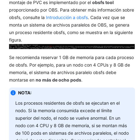
Workloads
montaje de PVC es implementado por el
obsfs tool
proporcionado por OBS. Para obtener más información sobre
Planificación
obsfs, consulte la
Introducción a obsfs
. Cada vez que se
monta un sistema de archivos paralelos de OBS, se genera
Red
un proceso residente obsfs, como se muestra en la siguiente
figura.
Almacenamiento
de
Se recomienda reservar 1 GB de memoria para cada proceso
contenedores
de obsfs. Por ejemplo, para un nodo con 4 CPUs y 8 GB de
memoria, el sistema de archivos paralelo obsfs debe
Conceptos
montarse en
básicos
no más de ocho pods
.
del
NOTA:
almacenamiento
Los procesos residentes de obsfs se ejecutan en el
Descripción
nodo. Si la memoria consumida excede el límite
del
superior del nodo, el nodo se vuelve anormal. En un
almacenamiento
nodo con 4 CPU y 8 GB de memoria, si se montan más
de
de 100 pods en sistemas de archivos paralelos, el nodo
contenedores