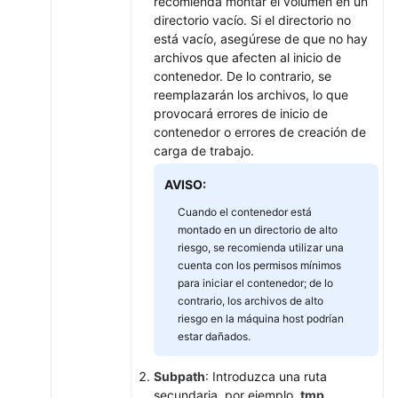
recomienda montar el volumen en un
directorio vacío. Si el directorio no
Actualmente,
está vacío, asegúrese de que no hay
el
archivos que afecten al inicio de
contenido
contenedor. De lo contrario, se
no
reemplazarán los archivos, lo que
está
provocará errores de inicio de
disponible
contenedor o errores de creación de
en
carga de trabajo.
el
idioma
AVISO:
seleccionado.
Cuando el contenedor está
Sugerimos
montado en un directorio de alto
consultar
riesgo, se recomienda utilizar una
la
cuenta con los permisos mínimos
versión
para iniciar el contenedor; de lo
en
contrario, los archivos de alto
inglés.
riesgo en la máquina host podrían
estar dañados.
What's
New
Subpath
: Introduzca una ruta
secundaria, por ejemplo,
tmp
.