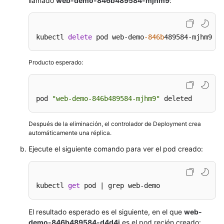
llamado
web-demo-846b489584-mjhm9
:
kubectl 
delete
 pod web-demo
-846b
489584-mjhm9
Producto esperado:
pod 
"web-demo-846b489584-mjhm9"
 deleted
Después de la eliminación, el controlador de Deployment crea
automáticamente una réplica.
Ejecute el siguiente comando para ver el pod creado:
kubectl 
get
 pod | grep web-demo
El resultado esperado es el siguiente, en el que
web-
demo-846b489584-d4d4j
es el pod recién creado: