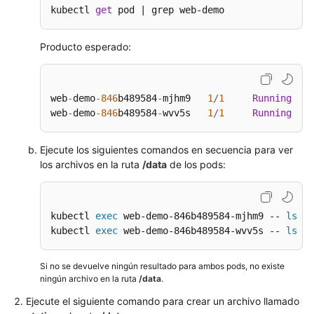
kubectl 
get
 pod | grep web-demo
Producto esperado:
web
-
demo
-846
b489584
-
mjhm9   
1
/
1
Running
0
web
-
demo
-846
b489584
-
wvv5s   
1
/
1
Running
0
Ejecute los siguientes comandos en secuencia para ver
los archivos en la ruta
/data
de los pods:
kubectl 
exec
 web-demo-846b489584-mjhm9 -- 
ls
 /d
kubectl 
exec
 web-demo-846b489584-wvv5s -- 
ls
 /d
Si no se devuelve ningún resultado para ambos pods, no existe
ningún archivo en la ruta
/data
.
Ejecute el siguiente comando para crear un archivo llamado