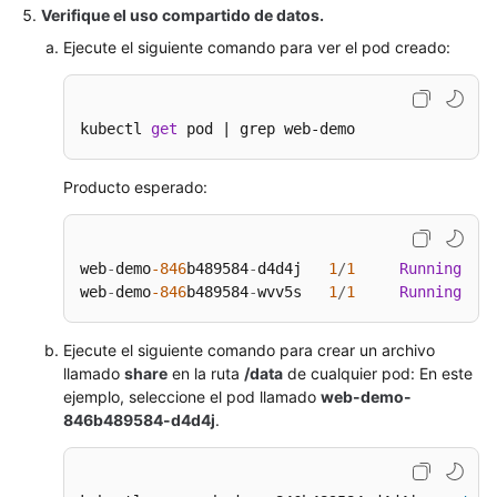
Verifique el uso compartido de datos.
Ejecute el siguiente comando para ver el pod creado:
kubectl 
get
 pod | grep web-demo
Producto esperado:
web
-
demo
-846
b489584
-
d4d4j   
1
/
1
Running
0
web
-
demo
-846
b489584
-
wvv5s   
1
/
1
Running
0
Ejecute el siguiente comando para crear un archivo
llamado
share
en la ruta
/data
de cualquier pod: En este
ejemplo, seleccione el pod llamado
web-demo-
846b489584-d4d4j
.