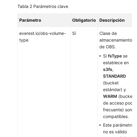
Tabla 2
Parámetros clave
Parámetro
Obligatorio
Descripción
everest.io/obs-volume-
Sí
Clase de
type
almacenamiento
de OBS.
Si
fsType
se
establece en
s3fs
,
STANDARD
(bucket
estándar) y
WARM
(bucket
de acceso poco
frecuente) son
compatibles.
Este parámetro
no es válido