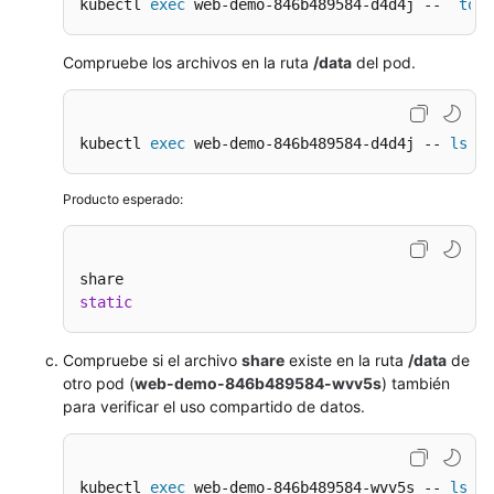
kubectl 
exec
 web-demo-846b489584-d4d4j --  
touc
Compruebe los archivos en la ruta
/data
del pod.
kubectl 
exec
 web-demo-846b489584-d4d4j -- 
ls
 /d
Producto esperado:
static
Compruebe si el archivo
share
existe en la ruta
/data
de
otro pod (
web-demo-846b489584-wvv5s
) también
para verificar el uso compartido de datos.
kubectl 
exec
 web-demo-846b489584-wvv5s -- 
ls
 /d