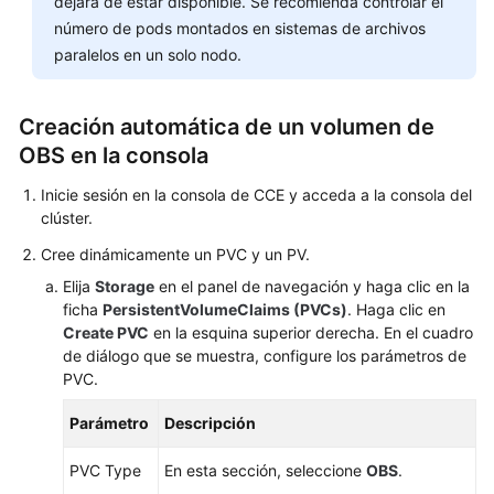
dejará de estar disponible. Se recomienda controlar el
número de pods montados en sistemas de archivos
Elastic
paralelos en un solo nodo.
Volume
Service
(EVS)
Creación automática de un volumen de
OBS en la consola
Scalable
File
Inicie sesión en la consola de CCE y acceda a la consola del
Service
clúster.
(SFS)
Cree dinámicamente un PVC y un PV.
Sistemas
Elija
Storage
en el panel de navegación y haga clic en la
de
ficha
PersistentVolumeClaims (PVCs)
. Haga clic en
archivos
Create PVC
en la esquina superior derecha. En el cuadro
SFS
de diálogo que se muestra, configure los parámetros de
PVC.
Turbo
Parámetro
Descripción
Object
Storage
PVC Type
En esta sección, seleccione
OBS
.
Service