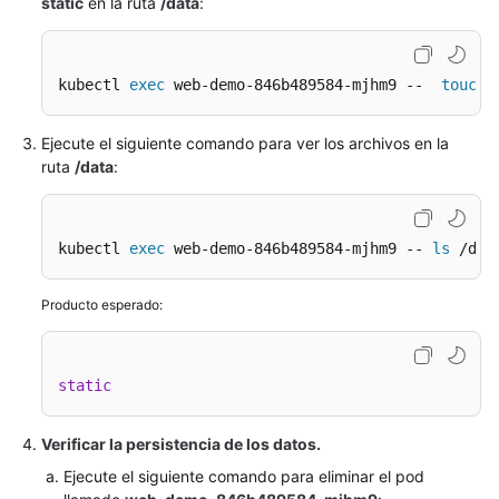
static
en la ruta
/data
:
kubectl 
exec
 web-demo-846b489584-mjhm9 --  
touch
 
Ejecute el siguiente comando para ver los archivos en la
ruta
/data
:
kubectl 
exec
 web-demo-846b489584-mjhm9 -- 
ls
 /dat
Producto esperado:
static
Verificar la persistencia de los datos.
Ejecute el siguiente comando para eliminar el pod