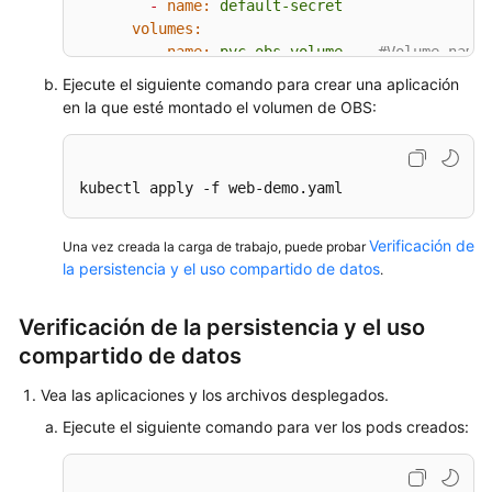
-
name:
default-secret
volumes:
-
name:
pvc-obs-volume
#Volume name,
persistentVolumeClaim:
Ejecute el siguiente comando para crear una aplicación
claimName:
pvc-obs-auto
#Name of
en la que esté montado el volumen de OBS:
kubectl apply -f web-demo.yaml
Verificación de
Una vez creada la carga de trabajo, puede probar
la persistencia y el uso compartido de datos
.
Verificación de la persistencia y el uso
compartido de datos
Vea las aplicaciones y los archivos desplegados.
Ejecute el siguiente comando para ver los pods creados: