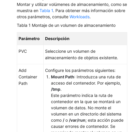
Permisos
Montar y utilizar volúmenes de almacenamiento, como se
muestra en
Tabla 1
. Para obtener más información sobre
Cloud
otros parámetros, consulte
Workloads
.
Trace
Tabla 1
Montaje de un volumen de almacenamiento
Service
(CTS)
Parámetro
Descripción
Gestión
PVC
Seleccione un volumen de
del
almacenamiento de objetos existente.
almacenamiento:
FlexVolume
Add
Configure los parámetros siguientes:
(desusado)
Container
Mount Path
: Introduzca una ruta de
acceso del contenedor. Por ejemplo,
Path
Referencia
/tmp
.
de
Este parámetro indica la ruta de
la
contenedor en la que se montará un
API
volumen de datos. No monte el
volumen en un directorio del sistema
como
/
o
/var/run
; esta acción puede
Preguntas
causar errores de contenedor. Se
frecuentes