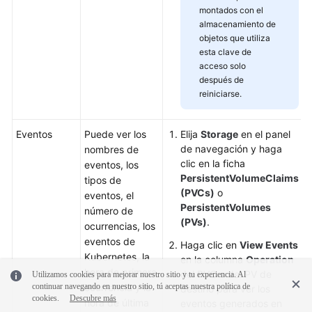
montados con el
almacenamiento de
objetos que utiliza
esta clave de
acceso solo
después de
reiniciarse.
Eventos
Puede ver los
Elija
Storage
en el panel
de navegación y haga
nombres de
clic en la ficha
eventos, los
PersistentVolumeClaims
tipos de
(PVCs)
o
eventos, el
PersistentVolumes
número de
(PVs)
.
ocurrencias, los
eventos de
Haga clic en
View Events
Kubernetes, la
en la columna
Operation
hora de primera
del PVC o del PV de
Utilizamos cookies para mejorar nuestro sitio y tu experiencia. Al
continuar navegando en nuestro sitio, tú aceptas nuestra política de
ocurrencia y la
destino para ver los
cookies.
Descubre más
hora de última
eventos generados en