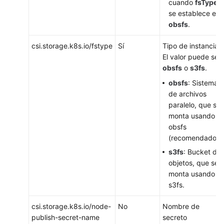
cuando
fsType
se establece en
obsfs
.
csi.storage.k8s.io/fstype
Sí
Tipo de instancia.
El valor puede ser
obsfs
o
s3fs
.
obsfs
: Sistema
de archivos
paralelo, que se
monta usando
obsfs
(recomendado).
s3fs
: Bucket de
objetos, que se
monta usando
s3fs.
csi.storage.k8s.io/node-
No
Nombre de
publish-secret-name
secreto