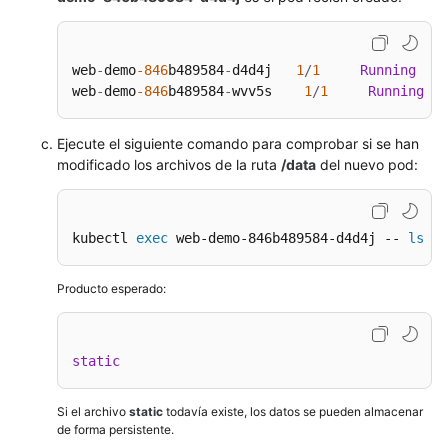
web
-
demo
-846
b489584
-
d4d4j   
1
/
1
Running
0
web
-
demo
-846
b489584
-
wvv5s    
1
/
1
Running
Ejecute el siguiente comando para comprobar si se han
modificado los archivos de la ruta
/data
del nuevo pod:
kubectl 
exec
 web-demo-846b489584-d4d4j -- 
ls
 /d
Producto esperado:
static
Si el archivo
static
todavía existe, los datos se pueden almacenar
de forma persistente.