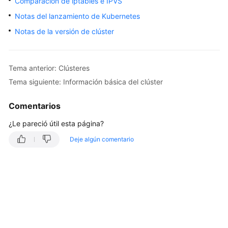
Comparación de iptables e IPVS
Guía
Notas del lanzamiento de Kubernetes
del
Notas de la versión de clúster
usuario
Operaciones
Tema anterior: Clústeres
y
soluciones
Tema siguiente: Información básica del clúster
de
alto
Comentarios
riesgo
¿Le pareció útil esta página?
Clústeres
Deje algún comentario
Descripción
del
clúster
Información
básica