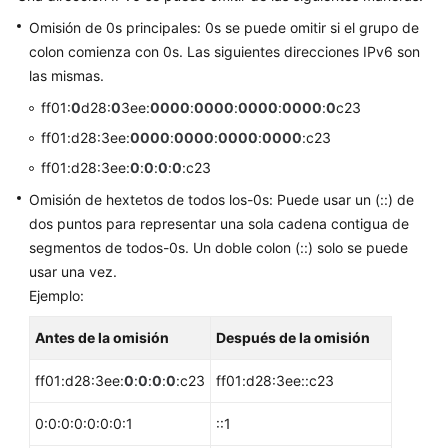
Nodo
Omisión de 0s principales: 0s se puede omitir si el grupo de
colon comienza con 0s. Las siguientes direcciones IPv6 son
Grupo
las mismas.
de
nodos
ff01:
0
d28:
0
3ee:
0000
:
0000
:
0000
:
0000
:
0
c23
ff01:d28:3ee:
0000
:
0000
:
0000
:
0000
:c23
Carga
de
ff01:d28:3ee:
0
:
0
:
0
:
0
:c23
trabajo
Omisión de hextetos de todos los-0s: Puede usar un (::) de
dos puntos para representar una sola cadena contigua de
Redes
segmentos de todos-0s. Un doble colon (::) solo se puede
usar una vez.
Planificación
Ejemplo:
de
la
Antes de la omisión
Después de la omisión
red
ff01:d28:3ee:
0
:
0
:
0
:
0
:c23
ff01:d28:3ee::c23
Network
Fault
0:0:0:0:0:0:0:1
::1