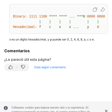
en
inglés.
Binary:
1111 
1100
****
****
...
***0
0000 
0000 
00
What's
|
|
|
|
|
|
|
New
Hexadecimal:
f
c
x
x
...
y
0
0
Product
Bulletin
x
es un dígito hexadecimal, y
y
puede ser 0, 2, 4, 6, 8, a, c o e.
Comentarios
Billing
¿Le pareció útil esta página?
Kubernetes
Deje algún comentario
Basics
Best
Practices
SDK
Reference
Utilizamos cookies para mejorar nuestro sitio y tu experiencia. Al
continuar navegando en nuestro sitio, tú aceptas nuestra política de