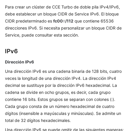
Para crear un clúster de CCE Turbo de doble pila IPv4/IPv6,
Guía
del
debe establecer un bloque CIDR de Service IPv6. El bloque
usuario
CIDR predeterminado es
fc00::/112
que contiene 65536
direcciones IPv6. Si necesita personalizar un bloque CIDR de
Referencia
Service, puede consultar esta sección.
de
la
IPv6
API
Dirección IPv6
Preguntas
Una dirección IPv6 es una cadena binaria de 128 bits, cuatro
frecuentes
veces la longitud de una dirección IPv4. La dirección IPv4
decimal se sustituye por la dirección IPv6 hexadecimal. La
Preguntas
cadena se divide en ocho grupos, es decir, cada grupo
frecuentes
contiene 16 bits. Estos grupos se separan con colones (:).
Cada grupo consta de un número hexadecimal de cuatro
Facturación
dígitos (insensible a mayúsculas y minúsculas). Se admite un
Clúster
total de 32 dígitos hexadecimales.
Una dirección IPv6 se puede omitir de las siguientes maneras: