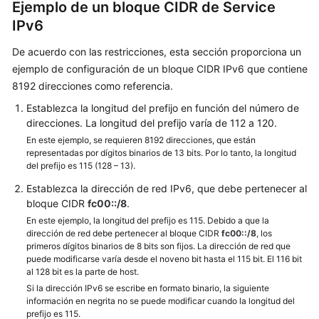
Ejemplo de un bloque CIDR de Service
imágenes
IPv6
Permisos
De acuerdo con las restricciones, esta sección proporciona un
ejemplo de configuración de un bloque CIDR IPv6 que contiene
Referencia
8192 direcciones como referencia.
Actualmente,
Establezca la longitud del prefijo en función del número de
el
direcciones. La longitud del prefijo varía de 112 a 120.
contenido
En este ejemplo, se requieren 8192 direcciones, que están
no
representadas por dígitos binarios de 13 bits. Por lo tanto, la longitud
está
del prefijo es 115 (128 – 13).
disponible
Establezca la dirección de red IPv6, que debe pertenecer al
en
bloque CIDR
fc00::/8
.
el
En este ejemplo, la longitud del prefijo es 115. Debido a que la
idioma
dirección de red debe pertenecer al bloque CIDR
fc00::/8
, los
seleccionado.
primeros dígitos binarios de 8 bits son fijos. La dirección de red que
Sugerimos
puede modificarse varía desde el noveno bit hasta el 115 bit. El 116 bit
al 128 bit es la parte de host.
consultar
Si la dirección IPv6 se escribe en formato binario, la siguiente
la
información en negrita no se puede modificar cuando la longitud del
versión
prefijo es 115.