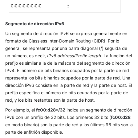
Resguardo
0:0:0:0:0:0:0:0
::
de
la
Segmento de dirección IPv6
seguridad
Un segmento de dirección IPv6 se expresa generalmente en
Configuración
formato de Classless Inter-Domain Routing (CIDR). Por lo
de
general, se representa por una barra diagonal (/) seguida de
la
un número, es decir,
IPv6 address/Prefix length
. La función del
red
prefijo es similar a la de la máscara del segmento de dirección
IPv4. El número de bits binarios ocupados por la parte de red
Otros
representa los bits binarios ocupados por la parte de red. Una
dirección IPv6 consiste en la parte de red y la parte de host. El
Almacenamiento
prefijo especifica el número de bits ocupados por la parte de
red, y los bits restantes son la parte de host.
Espacio
de
Por ejemplo, el
fc00:d28::/32
indica un segmento de dirección
nombres
IPv6 con un prefijo de 32 bits. Los primeros 32 bits (
fc00:d28
en modo binario) son la parte de red y los últimos 96 bits son la
Gráfico
parte de anfitrión disponible.
y