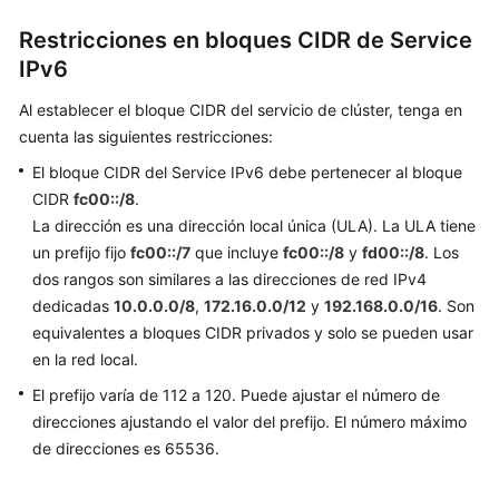
complemento
Restricciones en bloques CIDR de Service
IPv6
API
y
Al establecer el bloque CIDR del servicio de clúster, tenga en
preguntas
cuenta las siguientes restricciones:
frecuentes
de
El bloque CIDR del Service IPv6 debe pertenecer al bloque
kubectl
CIDR
fc00::/8
.
La dirección es una dirección local única (ULA). La ULA tiene
Preguntas
un prefijo fijo
fc00::/7
que incluye
fc00::/8
y
fd00::/8
. Los
frecuentes
dos rangos son similares a las direcciones de red IPv4
sobre
dedicadas
10.0.0.0/8
,
172.16.0.0/12
y
192.168.0.0/16
. Son
DNS
equivalentes a bloques CIDR privados y solo se pueden usar
en la red local.
Preguntas
frecuentes
El prefijo varía de 112 a 120. Puede ajustar el número de
sobre
direcciones ajustando el valor del prefijo. El número máximo
el
de direcciones es 65536.
repositorio
de