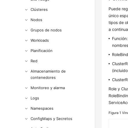
Puede regu
Clústeres
único esp
Nodos
tipos de o
a continua
Grupos de nodos
Función:
Workloads
nombres
Planificación
RoleBind
Red
ClusterR
(incluid
Almacenamiento de
contenedores
ClusterRo
Monitoreo y alarma
Role y Clu
RoleBindin
Logs
ServiceAcc
Namespaces
Figura 1
Vin
ConfigMaps y Secretos