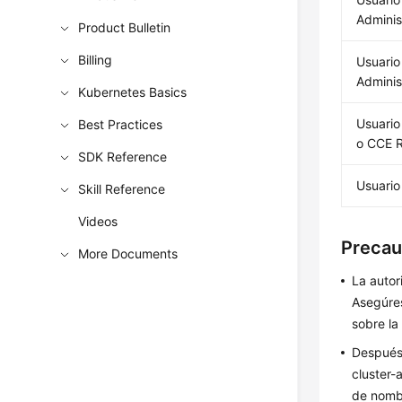
Adminis
Product Bulletin
Billing
Usuario
Adminis
Kubernetes Basics
Usuario
Best Practices
o CCE 
SDK Reference
Usuario
Skill Reference
Videos
Precau
More Documents
La autor
Asegúres
sobre la
Después 
cluster-
de nombr