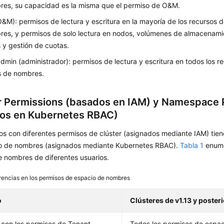
res, su capacidad es la misma que el permiso de O&M.
&M): permisos de lectura y escritura en la mayoría de los recursos d
es, y permisos de solo lectura en nodos, volúmenes de almacenami
y gestión de cuotas.
admin (administrador): permisos de lectura y escritura en todos los r
s de nombres.
r Permissions (basados en IAM) y Namespace 
os en Kubernetes RBAC)
os con diferentes permisos de clúster (asignados mediante IAM) tien
o de nombres (asignados mediante Kubernetes RBAC).
Tabla 1
enume
e nombres de diferentes usuarios.
rencias en los permisos de espacio de nombres
o
Clústeres de v1.13 y poster
 con los permisos de Tenant
Todos los permisos de espa