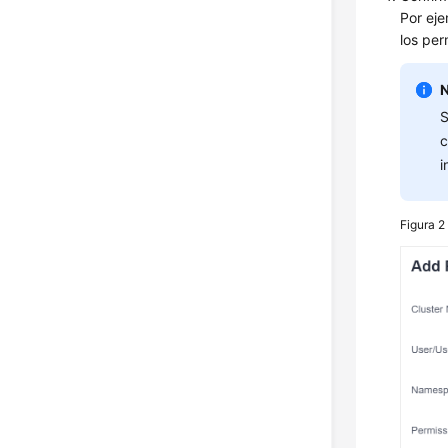
Por ej
los per
S
c
i
Figura 