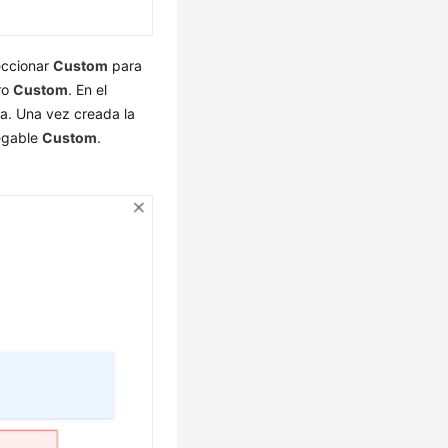
eccionar
Custom
para
ro
Custom
. En el
a. Una vez creada la
legable
Custom
.