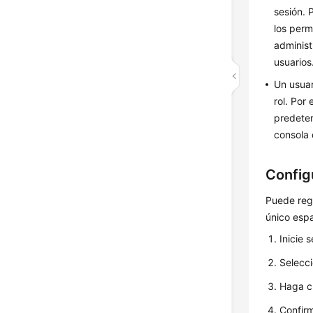
sesión. 
los perm
administ
usuarios
Un usuar
rol. Por
predeter
consola
Config
Puede regu
único esp
Inicie 
Selecci
Haga c
Confirm