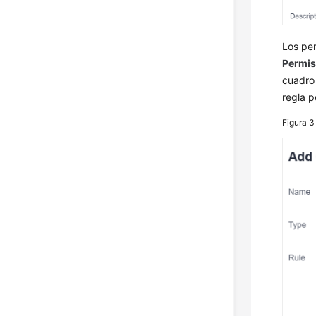
Los pe
Permis
cuadro 
regla p
Figura 