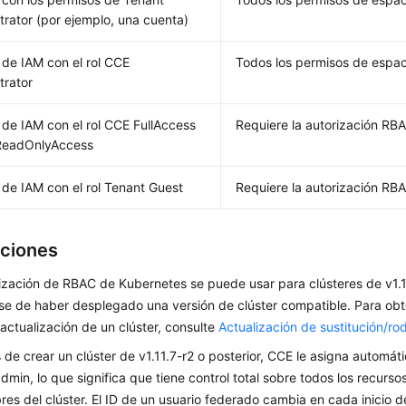
trator (por ejemplo, una cuenta)
 de IAM con el rol CCE
Todos los permisos de espa
trator
 de IAM con el rol CCE FullAccess
Requiere la autorización RB
ReadOnlyAccess
 de IAM con el rol Tenant Guest
Requiere la autorización RB
ciones
ización de RBAC de Kubernetes se puede usar para clústeres de v1.11
e de haber desplegado una versión de clúster compatible. Para ob
 actualización de un clúster, consulte
Actualización de sustitución/ro
de crear un clúster de v1.11.7-r2 o posterior, CCE le asigna automá
admin, lo que significa que tiene control total sobre todos los recurs
es del clúster. El ID de un usuario federado cambia en cada inicio de