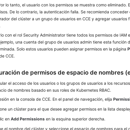
Por lo tanto, el usuario con los permisos se muestra como eliminado. 
isos. De lo contrario, la autenticación falla. Se recomienda conceder
rador del clúster a un grupo de usuarios en CCE y agregar usuarios 
.
io con el rol Security Administrator tiene todos los permisos de IAM
 ejemplo, una cuenta del grupo de usuarios admin tiene esta función 
minada. Solo estos usuarios pueden asignar permisos en la página
P
 de CCE.
uración de permisos de espacio de nombres (e
lar el acceso de los usuarios o los grupos de usuarios a los recurs
acio de nombres basado en sus roles de Kubernetes RBAC.
sesión en la consola de CCE. En el panel de navegación, elija
Permiss
one un clúster para el que desee agregar permisos en la lista desple
lic en
Add Permissions
en la esquina superior derecha.
e el nombre del clúster y seleccione el espacio de nombres para el 