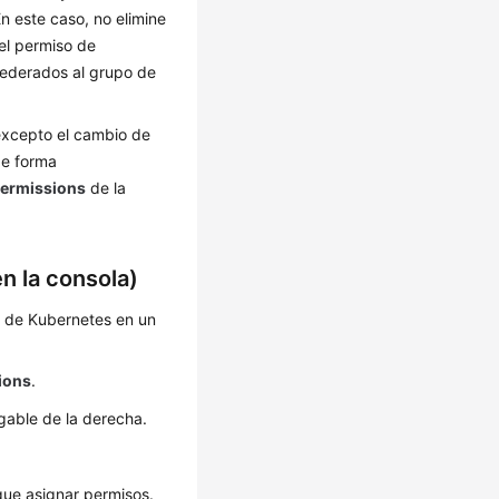
En este caso, no elimine
 el permiso de
federados al grupo de
 excepto el cambio de
de forma
ermissions
de la
n la consola)
os de Kubernetes en un
ions
.
gable de la derecha.
que asignar permisos.