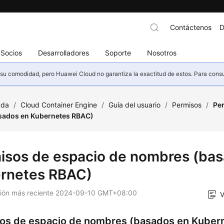
Contáctenos
D
Socios
Desarrolladores
Soporte
Nosotros
u comodidad, pero Huawei Cloud no garantiza la exactitud de estos. Para consult
uda
/
Cloud Container Engine
/
Guía del usuario
/
Permisos
/
Pe
sados en Kubernetes RBAC)
isos de espacio de nombres (ba
rnetes RBAC)
ción más reciente
2024-09-10 GMT+08:00
V
os de espacio de nombres (basados en Kuber