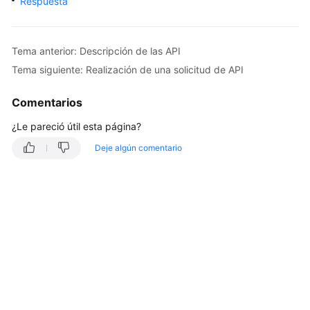
Respuesta
Guía
del
usuario
Tema anterior: Descripción de las API
Tema siguiente: Realización de una solicitud de API
Referencia
de
Comentarios
la
API
¿Le pareció útil esta página?
Deje algún comentario
Antes
de
comenzar
Descripción
de
las
API
Invocación