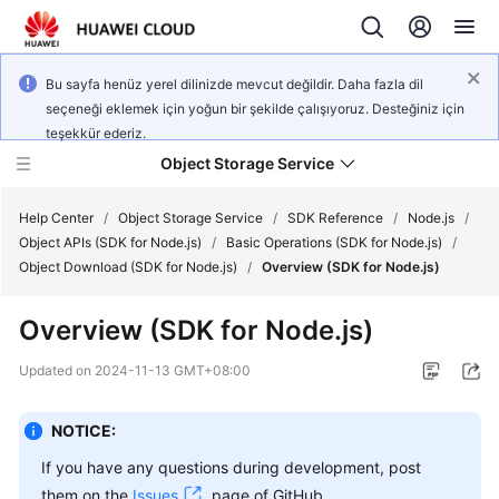
Bu sayfa henüz yerel dilinizde mevcut değildir. Daha fazla dil
seçeneği eklemek için yoğun bir şekilde çalışıyoruz. Desteğiniz için
teşekkür ederiz.
Object Storage Service
Help Center
/
Object Storage Service
/
SDK Reference
/
Node.js
/
Object APIs (SDK for Node.js)
/
Basic Operations (SDK for Node.js)
/
Object Download (SDK for Node.js)
/
Overview (SDK for Node.js)
What's
New
Overview (SDK for Node.js)
Product
Updated on
2024-11-13 GMT+08:00
Notices
NOTICE:
Service
Overview
If you have any questions during development, post
them on the
Issues
page of GitHub.