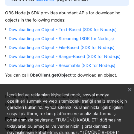
Billing
OBS Node.js SDK provides abundant APIs for downloading
Getting
objects in the following modes:
Started
Downloading an Object - Text-Based (SDK for Node.js)
Downloading an Object - Streaming (SDK for Node.js)
User
Guide
Downloading an Object - File-Based (SDK for Node.js)
Downloading an Object - Range-Based (SDK for Node.js)
Permissions
Downloading an Object - Resumable (SDK for Node.js)
Configuration
Guide
You can call
ObsClient.getObject
to download an object.
Tools
Guide
İçerikleri ve reklamları kişiselleştirmek, sosyal medya
Previous topic: Object Download (SDK for Node.js)
özellikleri sunmak ve web sitemizdeki trafiği analiz etmek için
Next topic: Downloading an Object - Text-Based (SDK for Node.js)
Best
çerezleri kullanırız. Ayrıca sitemizi kullanımınızla ilgili bilgileri
Practices
sosyal platform, reklam platformu ve analiz platformu iş
Feedback
ortaklarımızla paylaşırız. "TÜMÜNÜ KABUL ET" düğmesine
tıklayarak bu amaçları ve verilerinizin iş ortaklarımızla
API
Was this page helpful?
paylaşılmasını kabul etmiş olursunuz. "TÜMÜNÜ REDDET"
Reference