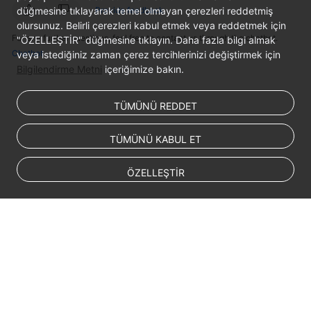
düğmesine tıklayarak temel olmayan çerezleri reddetmiş
Provide feedback
olursunuz. Belirli çerezleri kabul etmek veya reddetmek için
SDK
For any further questions, feel free to contact us through the chatbot.
"ÖZELLEŞTİR" düğmesine tıklayın. Daha fazla bilgi almak
Reference
Chatbot
veya istediğiniz zaman çerez tercihlerinizi değiştirmek için
Bilgilendirme Metni
içeriğimize bakın.
FAQs
TÜMÜNÜ REDDET
Videos
TÜMÜNÜ KABUL ET
Glossary
More
ÖZELLEŞTİR
Documents
General
Reference
Glossary
© 2026, Huawei Cloud Computing Technologies Co., Ltd. and/or its
affiliates. All rights reserved.
Shared