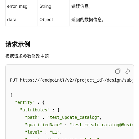
error_msg
String
错误信息。
data
Object
返回的数据信息。
请求示例
根据请求参数修改主题。
PUT https://{endpoint}/v2/{project_id}/design/subjec
{

"entity"
 : {

"attributes"
 : {

"path"
 : 
"test_update_catalog"
,

"qualifiedName"
 : 
"test_create_catalog@Busines
"level"
 : 
"L1"
,
