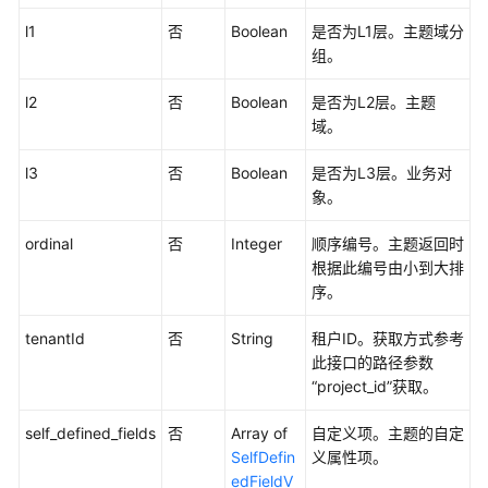
l1
否
Boolean
是否为L1层。主题域分
审
组。
批
管
l2
否
Boolean
是否为L2层。主题
理
域。
接
口
l3
否
Boolean
是否为L3层。业务对
象。
主
题
ordinal
否
Integer
顺序编号。主题返回时
管
根据此编号由小到大排
理
序。
接
口
tenantId
否
String
租户ID。获取方式参考
此接口的路径参数
查
“project_id”获取。
找
主
self_defined_fields
否
Array of
自定义项。主题的自定
题
SelfDefin
义属性项。
列
edFieldV