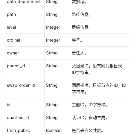
层
data_department
String
数据域。
级
接
path
String
路径信息。
口
level
Integer
层级信息。
目
ordinal
Integer
序号。
录
管
owner
String
责任人。
理
parent_id
String
父目录ID，没有则为根目录，
原
ID字符串。
子
指
swap_order_id
String
同层排序，目标节点的ID，ID
标
字符串。
接
口
id
String
主题ID，ID字符串。
衍
qualified_id
String
认证ID，自动生成。
生
指
from_public
Boolean
是否来自公共层。
标