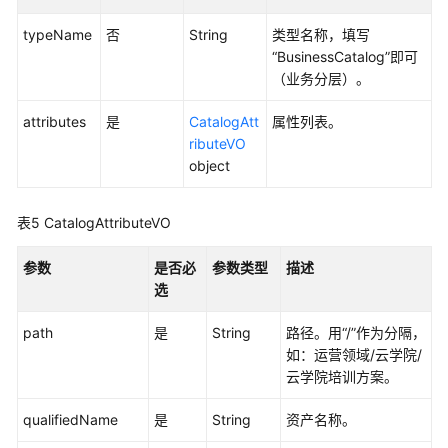
发
typeName
否
String
类型名称，填写
API（V2）
“BusinessCatalog”即可
（业务分层）。
管
理
attributes
是
CatalogAtt
属性列表。
中
ributeVO
心
object
API
表5
CatalogAttributeVO
数
据
参数
架
是否必
参数类型
描述
构
选
API
path
是
String
路径。用“/”作为分隔，
如：运营领域/云学院/
概
云学院培训方案。
览
qualifiedName
是
String
资产名称。
信
息