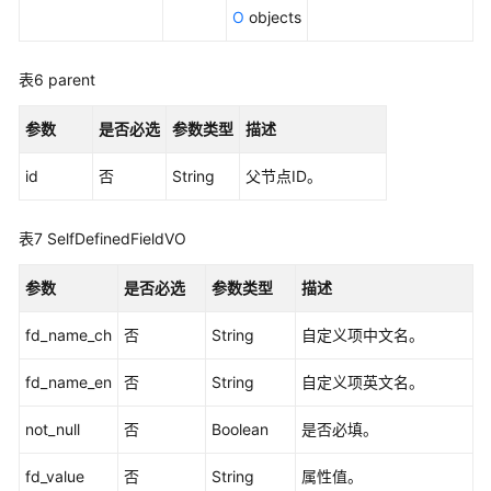
表
O
objects
-
SearchSubject
表6
parent
删
参数
是否必选
参数类型
描述
除
主
id
否
String
父节点ID。
题
-
DeleteSubject
表7
SelfDefinedFieldVO
创
参数
是否必选
参数类型
描述
建
主
fd_name_ch
否
String
自定义项中文名。
题
-
fd_name_en
否
String
自定义项英文名。
CreateSubject
not_null
否
Boolean
是否必填。
修
fd_value
否
String
属性值。
改