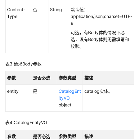
如
何
Content-
否
String
默认值：
调
Type
application/json;charset=UTF-
用
8
API
可选，有Body体的情况下必
选，没有Body体则无需填写和
数
校验。
据
集
成
表3
请求Body参数
API
参数
是否必选
参数类型
描述
数
据
entity
是
CatalogEnt
catalog实体。
开
ityVO
发
object
API（V1）
表4
CatalogEntityVO
数
据
参数
是否必选
参数类型
描述
开