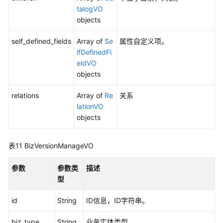
talogVO
维
objects
度
表
self_defined_fields
Array of
Se
属性自定义项。
接
lfDefinedFi
口
eldVO
objects
事
实
relations
Array of
Re
关系
表
lationVO
接
objects
口
汇
表11
BizVersionManageVO
总
表
参数
参数类
描述
接
型
口
id
String
ID信息，ID字符串。
业
biz_type
务
String
业务实体类型。