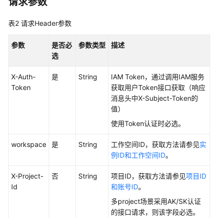
请求参数
最
佳
表2
请求Header参数
实
践
参数
是否必
参数类型
描述
选
API
参
X-Auth-
是
String
IAM Token，通过调用IAM服务
考
Token
获取用户Token接口获取（响应
消息头中X-Subject-Token的
值）
使
用
使用Token认证时必选。
前
必
workspace
是
String
工作空间ID，获取方法请参见
实
读
例ID和工作空间ID
。
API
X-Project-
否
String
项目ID，获取方法请参见
项目ID
概
Id
和账号ID
。
览
多project场景采用AK/SK认证
的接口请求，则该字段必选。