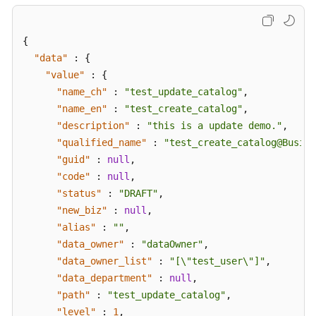
{
"data"
:
{
"value"
:
{
"name_ch"
:
"test_update_catalog"
,
"name_en"
:
"test_create_catalog"
,
"description"
:
"this is a update demo."
,
"qualified_name"
:
"test_create_catalog@Busine
"guid"
:
null
,
"code"
:
null
,
"status"
:
"DRAFT"
,
"new_biz"
:
null
,
"alias"
:
""
,
"data_owner"
:
"dataOwner"
,
"data_owner_list"
:
"[\"test_user\"]"
,
"data_department"
:
null
,
"path"
:
"test_update_catalog"
,
"level"
:
1
,