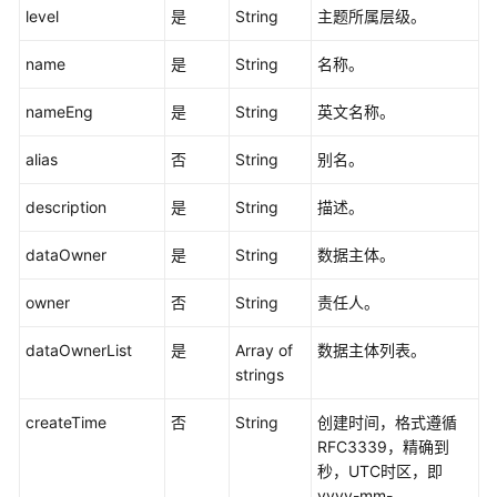
level
是
String
主题所属层级。
架
构
name
是
String
名称。
接
口
nameEng
是
String
英文名称。
数
alias
否
String
别名。
据
标
description
是
String
描述。
准
接
dataOwner
是
String
数据主体。
口
owner
否
String
责任人。
数
据
dataOwnerList
是
Array of
数据主体列表。
源
strings
接
口
createTime
否
String
创建时间，格式遵循
RFC3339，精确到
码
秒，UTC时区，即
表
yyyy-mm-