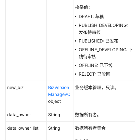
DeleteSubjectNew
枚举值：
创
DRAFT: 草稿
建
PUBLISH_DEVELOPING:
主
发布待审核
题
PUBLISHED: 已发布
(新)
OFFLINE_DEVELOPING: 下
-
线待审核
CreateSubjectNew
OFFLINE: 已下线
修
REJECT: 已驳回
改
主
new_biz
BizVersion
业务版本管理，只读。
题
ManageVO
(新)
object
-
UpdateSubjectNew
data_owner
String
数据所有者。
主
data_owner_list
String
数据所有者集合。
题