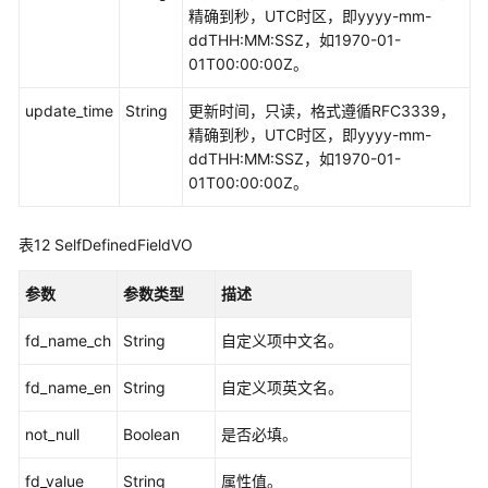
API
精确到秒，UTC时区，即yyyy-mm-
ddTHH:MM:SSZ，如1970-01-
应
01T00:00:00Z。
用
update_time
示
String
更新时间，只读，格式遵循RFC3339，
例
精确到秒，UTC时区，即yyyy-mm-
ddTHH:MM:SSZ，如1970-01-
01T00:00:00Z。
权
限
和
表12
SelfDefinedFieldVO
授
权
参数
参数类型
描述
项
fd_name_ch
String
自定义项中文名。
附
录
fd_name_en
String
自定义项英文名。
SDK
not_null
Boolean
是否必填。
参
考
fd_value
String
属性值。