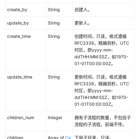
接
create_by
String
创建人。
口
update_by
String
更新人。
复
合
create_time
String
创建时间，只读，格式遵循
指
RFC3339，精确到秒，UTC
标
时区，即yyyy-mm-
接
ddTHH:MM:SSZ，如1970-
口
01-01T00:00:00Z。
维
update_time
String
更新时间，只读，格式遵循
度
RFC3339，精确到秒，UTC
接
时区，即yyyy-mm-
口
ddTHH:MM:SSZ，如1970-
01-01T00:00:00Z。
限
children_num
Integer
拥有子流程的数量，不包括子
定
流程的子流程，前端不传。
接
口
children
Array of
Ca
下层子目录，只读。