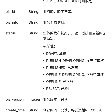
TIME_CONDITION: 时间限定
质
量
biz_id
String
业务ID，ID字符串。
API
biz_info
String
业务对象信息。
数
据
status
String
实体的发布状态，只读，创建和更新时无
目
需填写。
录
枚举值：
API
DRAFT: 草稿
数
PUBLISH_DEVELOPING: 发布待审核
据
PUBLISHED: 已发布
服
OFFLINE_DEVELOPING: 下线待审核
务
API
OFFLINE: 已下线
REJECT: 已驳回
数
据
biz_version
Integer
业务版本，只读。
安
全
create_time
String
创建时间，只读，格式遵循RFC3339，