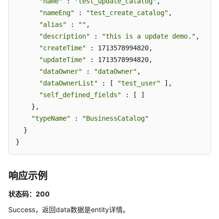
"name"
 : 
"test_update_catalog"
,

"nameEng"
 : 
"test_create_catalog"
,

"alias"
 : 
""
,

"description"
 : 
"this is a update demo."
,

"createTime"
 : 1713578994820,

"updateTime"
 : 1713578994820,

"dataOwner"
 : 
"dataOwner"
,

"dataOwnerList"
 : [ 
"test_user"
 ],

"self_defined_fields"
 : [ ]

    },

"typeName"
 : 
"BusinessCatalog"
  }

}
响应示例
状态码：200
Success，返回data数据是entity详情。