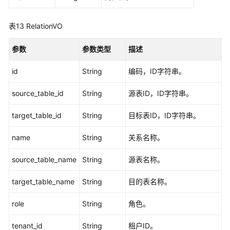
常
表13
RelationVO
见
问
参数
参数类型
描述
题
id
String
编码，ID字符串。
视
频
source_table_id
String
源表ID，ID字符串。
帮
助
target_table_id
String
目标表ID，ID字符串。
文
name
String
关系名称。
档
下
source_table_name
String
源表名称。
载
target_table_name
String
目的表名称。
通
role
String
角色。
用
参
tenant_id
String
租户ID。