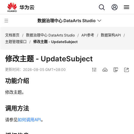
数据治理中心 DataArts Studio
文档首页
/
数据治理中心 DataArts Studio
/
API参考
/
数据架构API
/
主题管理接口
/
修改主题 - UpdateSubject
最
修改主题 - UpdateSubject
新
动
更新时间：
2026-08-05 GMT+08:00
态
功能介绍
服
修改主题。
务
公
告
调用方法
请参见
如何调用API
。
产
品