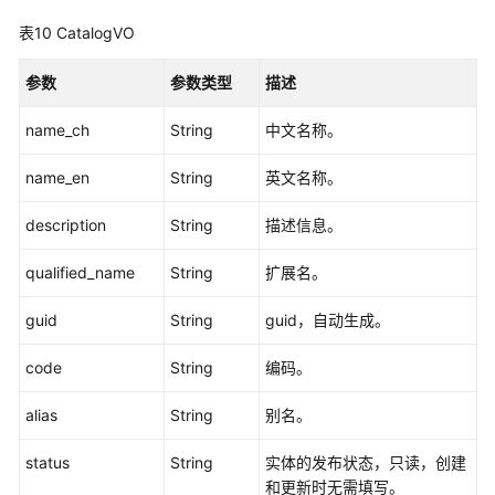
息
表10
CatalogVO
-
ListBusiness
参数
参数类型
描述
查
name_ch
String
中文名称。
找
主
name_en
String
英文名称。
题
列
description
String
描述信息。
表
(新)
qualified_name
String
扩展名。
-
SearchSubjectNew
guid
String
guid，自动生成。
删
code
String
编码。
除
主
alias
String
别名。
题
(新)
status
String
实体的发布状态，只读，创建
-
和更新时无需填写。