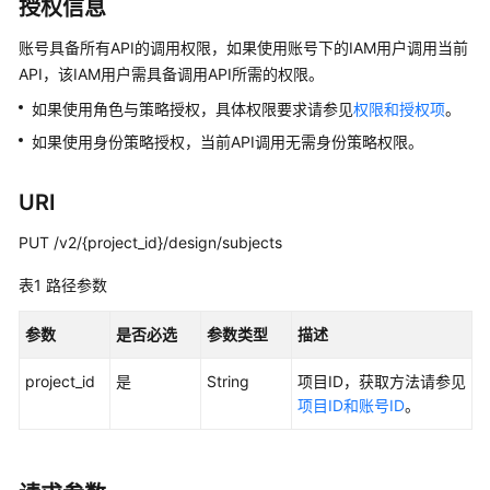
介
授权信息
绍
账号具备所有API的调用权限，如果使用账号下的IAM用户调用当前
API，该IAM用户需具备调用API所需的权限。
数
据
如果使用角色与策略授权，具体权限要求请参见
权限和授权项
。
治
如果使用身份策略授权，当前API调用无需身份策略权限。
理
方
法
URI
论
PUT /v2/{project_id}/design/subjects
快
表1
路径参数
速
入
参数
是否必选
参数类型
描述
门
project_id
是
String
项目ID，获取方法请参见
用
项目ID和账号ID
。
户
指
南