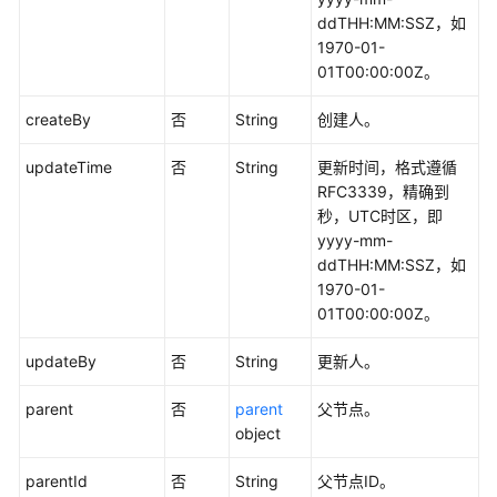
管
ddTHH:MM:SSZ，如
理
1970-01-
接
01T00:00:00Z。
口
createBy
否
String
创建人。
流
updateTime
否
String
更新时间，格式遵循
程
RFC3339，精确到
架
秒，UTC时区，即
构
yyyy-mm-
接
ddTHH:MM:SSZ，如
口
1970-01-
01T00:00:00Z。
数
据
updateBy
否
String
更新人。
标
准
parent
否
parent
父节点。
模
object
板
接
parentId
否
String
父节点ID。
口