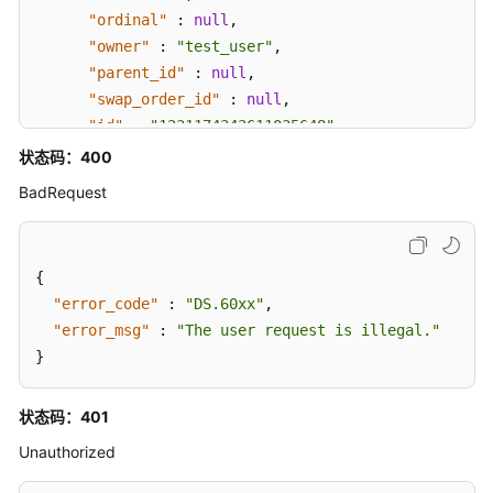
"ordinal"
:
null
,
"owner"
:
"test_user"
,
"parent_id"
:
null
,
"swap_order_id"
:
null
,
"id"
:
"1231174343611035648"
,
"qualified_id"
:
null
,
状态码：400
"from_public"
:
null
,
BadRequest
"create_by"
:
"test_user"
,
"update_by"
:
"test_user"
,
"create_time"
:
"2024-04-20T09:27:18+08:00"
,
{
"update_time"
:
"2024-04-20T10:09:55.034+08:00
"error_code"
:
"DS.60xx"
,
"self_defined_fields"
:
[
]
,
"error_msg"
:
"The user request is illegal."
"children_num"
:
null
,
}
"children"
:
null
}
状态码：401
}
}
Unauthorized