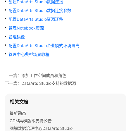
创建DataArts Studio数据连接
公
告
配置DataArts Studio数据连接参数
配置DataArts Studio资源迁移
产
管理Notebook资源
品
介
管理镜像
绍
配置DataArts Studio企业模式环境隔离
管理中心典型场景教程
数
据
治
理
上一篇：添加工作空间成员和角色
方
下一篇：DataArts Studio支持的数据源
法
论
相关文档
快
最新动态
速
入
CDM集群版本支持公告
门
图解数据治理中心DataArts Studio