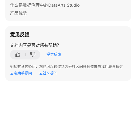
什么是数据治理中心DataArts Studio
用
产品优势
户
指
南
意见反馈
DataArts
文档内容是否对您有帮助？
Studio
提供反馈
使
用
如您有其它疑问，您也可以通过华为云社区问答频道来与我们联系探讨
流
云宝助手提问
云社区提问
程
购
买
并
配
置
DataArts
Studio