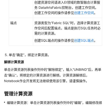
创建资源空间请进入EI领域的数智融合计算服
服
务 DataArtsFabric控制台，创建工作空间。
务
创建工作空间的操作请参见
创建工作空间
。
审
端点
资源类型为“Fabric SQL”时，选择计算资源工
计
作空间后配置端点，端点是执行SQL任务时必
日
需的计算资源。
志
创建SQL端点的操作请参见
创建SQL端点
。
最
佳
单击“确定”，绑定计算资源。
实
践
解绑计算资源
单击计算资源列表操作列中的“解除绑定”，输入“UNBIND”后，再单
API
击“确认”，将绑定的计算资源进行解绑。计算资源解绑后，
参
Notebook作业开发将无法继续使用该引擎，请谨慎操作。
考
SDK
管理计算资源
参
编辑计算资源：单击计算资源列表操作列中的“编辑”，编辑修改绑
考