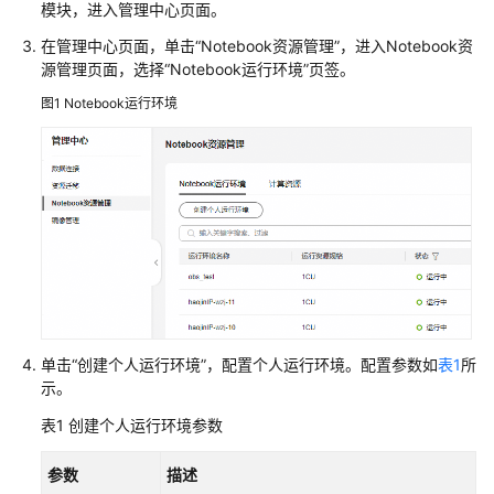
数
模块，进入管理中心页面。
据
在管理中心页面，单击“Notebook资源管理”，进入Notebook资
源
源管理页面，选择“Notebook运行环境”页签。
创
图1
Notebook运行环境
建
DataArts
Studio
数
据
连
接
配
置
单击“创建个人运行环境”，配置个人运行环境。配置参数如
表1
所
DataArts
示。
Studio
数
表1
创建个人运行环境参数
据
连
参数
描述
接