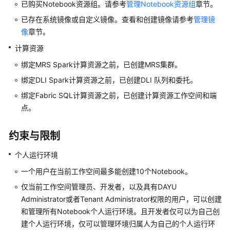
已购买Notebook资源组。请参考
管理Notebook资源组
章节。
用
已存在系统镜像或自定义镜像。查看和创建镜像请参考
管理镜
户
像
章节。
指
计算资源
南
绑定MRS Spark计算资源之前，已创建MRS集群。
DataArts
绑定DLI Spark计算资源之前，已创建DLI 队列和委托。
Studio
绑定Fabric SQL计算资源之前，已创建计算资源工作空间和端
使
点。
用
流
程
约束与限制
购
个人运行环境
买
一个用户在当前工作空间最多能创建10个Notebook。
并
仅当前工作空间管理员、开发者，以及具有
DAYU
配
Administrator或者Tenant Administrator权限的用户，可以创建
置
DataArts
和管理所有Notebook个人运行环境。且开发者仅可以为自己创
Studio
建个人运行环境，仅可以管理环境归属人为自己的个人运行环