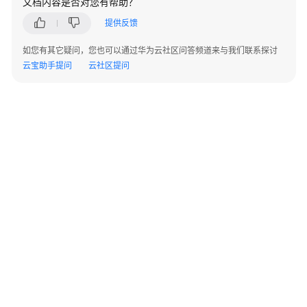
文档内容是否对您有帮助？
考
提供反馈
产
品
如您有其它疑问，您也可以通过华为云社区问答频道来与我们联系探讨
术
云宝助手提问
云社区提问
语
责
任
共
担
云
服
务
等
级
协
©2026 Huaweicloud.com 版权所有
黔ICP备20004760号-14
苏B2-20130048号
议
A2.B1.B2-20070312
增值电信业务经营许可证：B1.B2-20200593 | 代理域名注册服务机构：新网、西数
（SLA）
电子营业执照
贵公网安备 52990002000093号