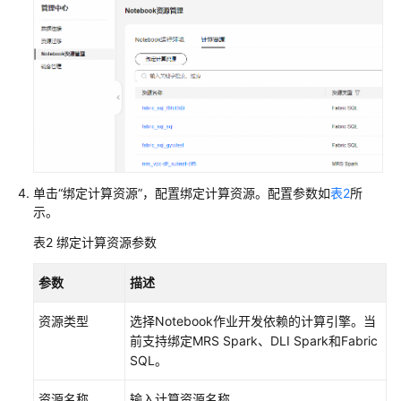
线
作
业）
数
据
集
成
（实
时
单击“绑定计算资源”，配置绑定计算资源。配置参数如
表2
所
作
示。
业）
表2
绑定计算资源参数
数
参数
描述
据
架
资源类型
选择Notebook作业开发依赖的计算引擎。当
构
前支持绑定MRS Spark、DLI Spark和Fabric
SQL。
数
据
资源名称
输入计算资源名称。