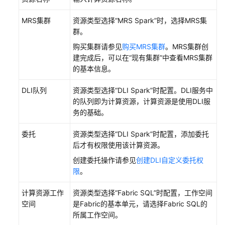
开
发
MRS集群
资源类型选择“MRS Spark”时，选择MRS集
群。
数
购买集群请参见
购买MRS集群
。MRS集群创
据
建完成后，可以在“现有集群”中查看MRS集群
质
的基本信息。
量
DLI队列
资源类型选择“DLI Spark”时配置。DLI服务中
数
的队列即为计算资源，计算资源是使用DLI服
据
务的基础。
目
录
委托
资源类型选择“DLI Spark”时配置，添加委托
后才有权限使用该计算资源。
数
创建委托操作请参见
创建DLI自定义委托权
据
限
。
安
全
计算资源工作
资源类型选择“Fabric SQL”时配置，工作空间
空间
是Fabric的基本单元，请选择Fabric SQL的
数
所属工作空间。
据