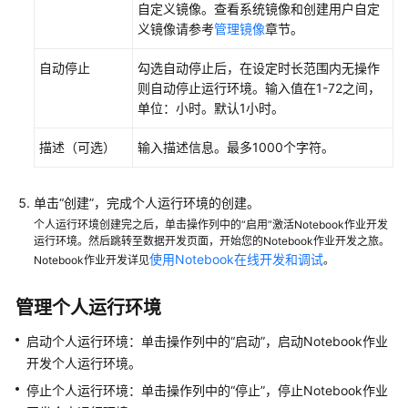
自定义镜像。查看系统镜像和创建用户自定
镜
义镜像请参考
管理镜像
章节。
像
自动停止
勾选自动停止后，在设定时长范围内无操作
配
则自动停止运行环境。输入值在1-72之间，
置
单位：小时。默认1小时。
DataArts
Studio
描述（可选）
输入描述信息。最多1000个字符。
企
业
模
单击“创建”，完成个人运行环境的创建。
式
个人运行环境创建完之后，单击操作列中的“启用”激活Notebook作业开发
环
运行环境。然后跳转至数据开发页面，开始您的Notebook作业开发之旅。
使用Notebook在线开发和调试
境
Notebook作业开发详见
。
隔
离
管理个人运行环境
启动个人运行环境：单击操作列中的“启动”，启动Notebook作业
管
理
开发个人运行环境。
中
停止个人运行环境：单击操作列中的“停止”，停止Notebook作业
心