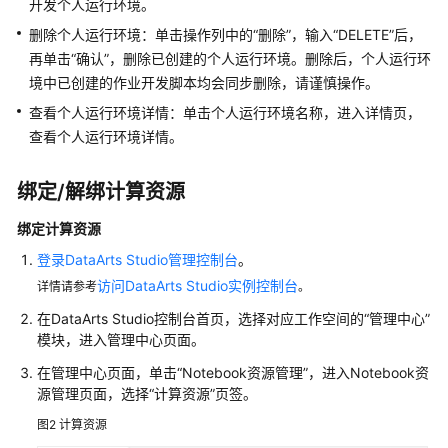
开发个人运行环境。
典
删除个人运行环境：单击操作列中的“删除”，输入“DELETE”后，
型
再单击“确认”，删除已创建的个人运行环境。删除后，个人运行环
场
景
境中已创建的作业开发脚本均会同步删除，请谨慎操作。
教
查看个人运行环境详情：单击个人运行环境名称，进入详情页，
程
查看个人运行环境详情。
数
绑定/解绑计算资源
据
集
绑定计算资源
成
登录DataArts Studio管理控制台
。
（CDM
作
访问DataArts Studio实例控制台
详情请参考
。
业）
在
DataArts Studio
控制台首页，选择对应工作空间的
“管理中心”
模块，进入管理中心页面。
数
据
在管理中心页面，单击“Notebook资源管理”，进入Notebook资
源管理页面，选择“计算资源”页签。
集
成
图2
计算资源
（离