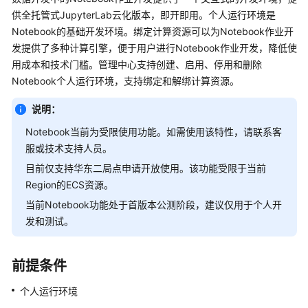
公
供全托管式JupyterLab云化版本，即开即用。个人运行环境是
告
Notebook的基础开发环境。绑定计算资源可以为Notebook作业开
发提供了多种计算引擎，便于用户进行Notebook作业开发，降低使
产
用成本和技术门槛。管理中心支持创建、启用、停用和删除
品
Notebook个人运行环境，支持绑定和解绑计算资源。
介
绍
说明：
数
Notebook当前为受限使用功能。如需使用该特性，请联系
客
据
服或技术支持人员
。
治
目前仅支持华东二局点申请开放使用。该功能受限于当前
理
Region的ECS资源。
方
当前Notebook功能处于首版本公测阶段，建议仅用于个人开
法
论
发和测试。
快
前提条件
速
入
个人运行环境
门