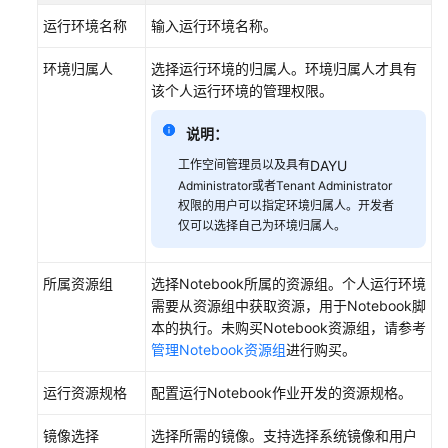
参
运行环境名称
输入运行环境名称。
数
环境归属人
选择运行环境的归属人。环境归属人才具有
配
该个人运行环境的管理权限。
置
说明：
DataArts
Studio
工作空间管理员以及具有
DAYU
资
Administrator或者Tenant Administrator
源
权限的用户可以指定环境归属人。开发者
迁
仅可以选择自己为环境归属人。
移
所属资源组
选择Notebook所属的资源组。个人运行环境
管
需要从资源组中获取资源，用于Notebook脚
理
本的执行。未购买Notebook资源组，请参考
Notebook
管理Notebook资源组
进行购买。
资
源
运行资源规格
配置运行Notebook作业开发的资源规格。
管
镜像选择
选择所需的镜像。支持选择系统镜像和用户
理