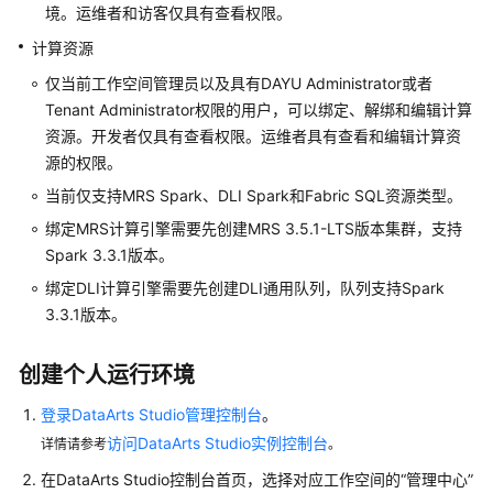
境。运维者和访客仅具有查看权限。
授
计算资源
权
用
仅当前工作空间管理员以及具有
DAYU
Administrator或者
户
Tenant Administrator权限的用户，可以绑定、解绑和编辑计算
使
资源。开发者仅具有查看权限。运维者具有查看和编辑计算资
用
源的权限。
DataArts
当前仅支持MRS Spark、DLI Spark和Fabric SQL资源类型。
Studio
绑定MRS计算引擎需要先创建MRS 3.5.1-LTS版本集群，支持
管
Spark 3.3.1版本。
理
绑定DLI计算引擎需要先创建DLI通用队列，队列支持Spark
中
3.3.1版本。
心
创建个人运行环境
DataArts
Studio
登录DataArts Studio管理控制台
。
支
访问DataArts Studio实例控制台
详情请参考
。
持
的
在
DataArts Studio
控制台首页，选择对应工作空间的
“管理中心”