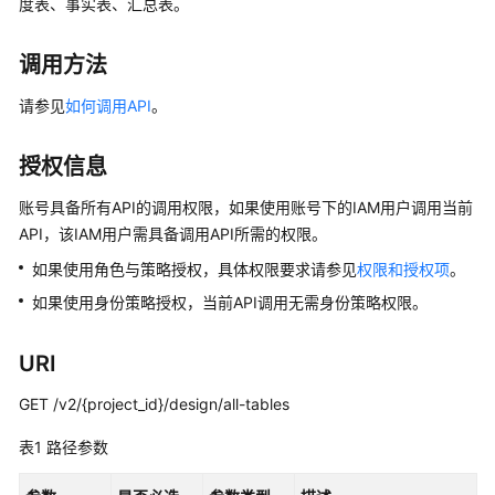
度表、事实表、汇总表。
公
告
调用方法
产
请参见
如何调用API
。
品
介
绍
授权信息
账号具备所有API的调用权限，如果使用账号下的IAM用户调用当前
数
据
API，该IAM用户需具备调用API所需的权限。
治
如果使用角色与策略授权，具体权限要求请参见
权限和授权项
。
理
如果使用身份策略授权，当前API调用无需身份策略权限。
方
法
论
URI
GET /v2/{project_id}/design/all-tables
快
速
表1
路径参数
入
门