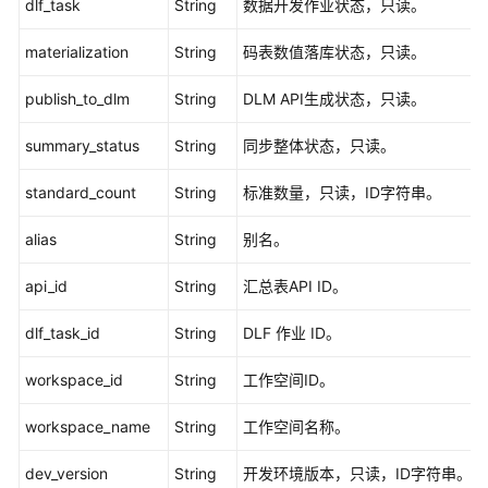
术
dlf_task
String
数据开发作业状态，只读。
语
materialization
String
码表数值落库状态，只读。
责
publish_to_dlm
String
DLM API生成状态，只读。
任
共
summary_status
String
同步整体状态，只读。
担
standard_count
String
标准数量，只读，ID字符串。
云
服
alias
String
别名。
务
等
api_id
String
汇总表API ID。
级
协
dlf_task_id
String
DLF 作业 ID。
议
（SLA）
workspace_id
String
工作空间ID。
白
workspace_name
String
工作空间名称。
皮
书
dev_version
String
开发环境版本，只读，ID字符串。
资