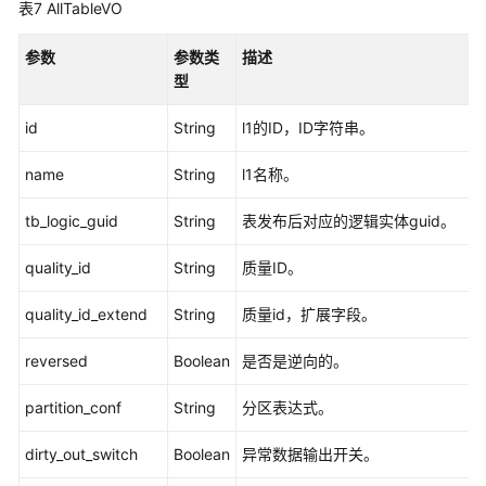
表7
AllTableVO
合
指
参数
参数类
描述
标
型
接
口
id
String
l1的ID，ID字符串。
维
name
String
l1名称。
度
接
tb_logic_guid
String
表发布后对应的逻辑实体guid。
口
quality_id
String
质量ID。
限
定
quality_id_extend
String
质量id，扩展字段。
接
口
reversed
Boolean
是否是逆向的。
partition_conf
维
String
分区表达式。
度
dirty_out_switch
Boolean
异常数据输出开关。
表
接