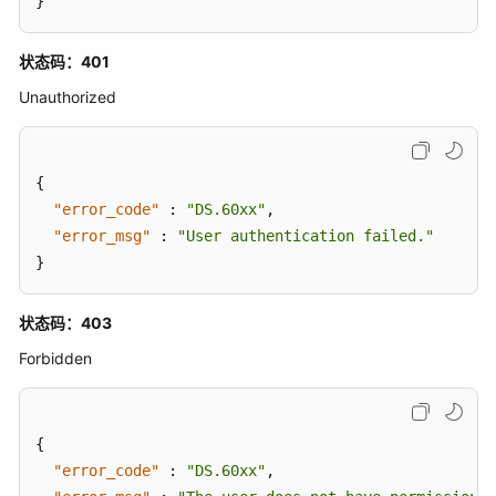
}
"l3"
:
null
,
"l1_id"
:
"1194966710038474752"
,
状态码：401
"l2_id"
:
null
,
"l3_id"
:
null
,
Unauthorized
"new_biz"
:
null
,
"physical_table"
:
"CREATE_FAILED"
,
"dev_physical_table"
:
"NO_NEED"
,
{
"technical_asset"
:
"CREATE_FAILED"
,
"error_code"
:
"DS.60xx"
,
"business_asset"
:
"CREATE_SUCCESS"
,
"error_msg"
:
"User authentication failed."
"meta_data_link"
:
"UPDATE_FAILED"
,
}
"data_quality"
:
"CREATE_SUCCESS"
,
"dlf_task"
:
"NO_NEED"
,
状态码：403
"materialization"
:
null
,
"publish_to_dlm"
:
null
,
Forbidden
"summary_status"
:
"SUMMARY_FAILED"
,
"standard_count"
:
null
,
"alias"
:
null
,
{
"api_id"
:
"0"
,
"error_code"
:
"DS.60xx"
,
"workspace_id"
:
null
,