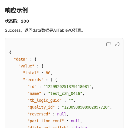
响应示例
状态码：200
Success，返回data数据是AllTableVO列表。
{
"data"
:
{
"value"
:
{
"total"
:
86
,
"records"
:
[
{
"id"
:
"1229920251379118081"
,
"name"
:
"test_czh_0416"
,
"tb_logic_guid"
:
""
,
"quality_id"
:
"1230938508982857728"
,
"reversed"
:
null
,
"partition_conf"
:
null
,
"dirty_out_switch"
:
false
,