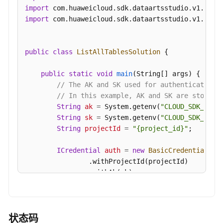
import
"create_by"
:
"test_user"
,
import
 com.huaweicloud.sdk.dataartsstudio.v1.model
"tenant_id"
:
"0833a5737480d53b2f25c010dc1a7
"description"
:
"无"
,
"status"
:
"PUBLISHED"
,
public
class
ListAllTablesSolution
 {

"biz_type"
:
"TABLE_MODEL"
,
"create_time"
:
"2024-04-16T15:16:15+08:00"
,
public
static
void
main
(String[] args)
 {

"update_time"
:
"2024-04-17T17:07:55+08:00"
,
// The AK and SK used for authentication 
"db_name"
:
null
,
// In this example, AK and SK are stored 
String
ak
=
 System.getenv(
"CLOUD_SDK_AK"
);
"dw_type"
:
"UNSPECIFIED"
,
String
sk
=
 System.getenv(
"CLOUD_SDK_SK"
);
"queue_name"
:
null
,
String
projectId
=
"{project_id}"
;

"schema"
:
null
,
"l1"
:
"test_czh2"
,
ICredential
auth
=
new
BasicCredentials
()

"l2"
:
null
,
                .withProjectId(projectId)

"l3"
:
null
,
                .withAk(ak)

"l1_id"
:
"1170064724101115904"
,
                .withSk(sk);

"l2_id"
:
null
,
"l3_id"
:
null
,
DataArtsStudioClient
client
=
 DataArtsStud
"new_biz"
:
null
,
                .withCredential(auth)

状态码