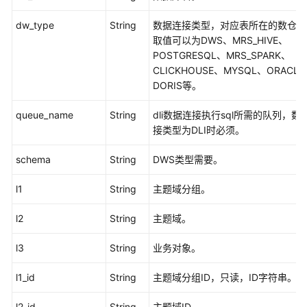
示
例
dw_type
String
数据连接类型，对应表所在的数仓类
取值可以为DWS、MRS_HIVE、
权
POSTGRESQL、MRS_SPARK、
限
CLICKHOUSE、MYSQL、ORACL
和
DORIS等。
授
权
queue_name
String
dli数据连接执行sql所需的队列，数
项
接类型为DLI时必须。
附
schema
String
DWS类型需要。
录
l1
String
主题域分组。
SDK
l2
String
主题域。
参
考
l3
String
业务对象。
常
l1_id
String
主题域分组ID，只读，ID字符串。
见
问
l2_id
String
主题域ID。