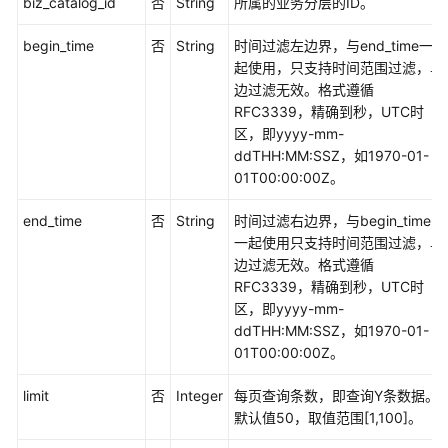
biz_catalog_id
否
String
所属的业务分层的ID。
概
begin_time
否
String
时间过滤左边界，与end_time一
览
起使用，只支持时间范围过滤，单
边过滤无效。格式遵循
信
RFC3339，精确到秒，UTC时
息
区，即yyyy-mm-
架
ddTHH:MM:SSZ，如1970-01-
构
01T00:00:00Z。
接
口
end_time
否
String
时间过滤右边界，与begin_time
一起使用只支持时间范围过滤，单
查
边过滤无效。格式遵循
询
RFC3339，精确到秒，UTC时
多
区，即yyyy-mm-
种
ddTHH:MM:SSZ，如1970-01-
类
01T00:00:00Z。
型
的
limit
否
Integer
每页查询条数，即查询Y条数据。
表
默认值50，取值范围[1,100]。
信