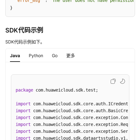
"error_msg"
:
"The user does not have permission t
"workspace_name"
:
null
,
}
"dev_version"
:
null
,
"prod_version"
:
null
,
"dev_version_name"
:
null
,
SDK代码示例
"prod_version_name"
:
null
,
SDK代码示例如下。
"env_type"
:
"PROD_TYPE"
}
,
{
Java
Python
Go
更多
"id"
:
"1229812609512062976"
,
"name"
:
"test_czh_sl_003"
,
"tb_logic_guid"
:
"86ddea4c-0dda-4a7e-8ca1-a
"quality_id"
:
null
,
"reversed"
:
null
,
package
 com.huaweicloud.sdk.test;

"partition_conf"
:
null
,
"dirty_out_switch"
:
false
,
import
"dirty_out_database"
:
""
,
import
"dirty_out_prefix"
:
""
,
import
import
"dirty_out_suffix"
:
""
,
import
"tb_guid"
:
null
,
import
"code"
:
"test_czh_sl_003"
,