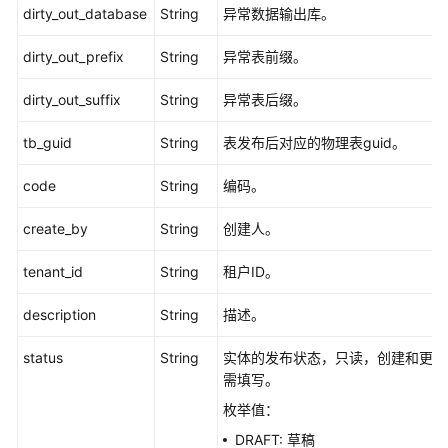
dirty_out_database
String
异常数据输出库。
口
dirty_out_prefix
String
异常表前缀。
事
实
dirty_out_suffix
String
异常表后缀。
表
接
tb_guid
String
表发布后对应的物理表guid。
口
code
String
编码。
汇
总
create_by
String
创建人。
表
接
tenant_id
String
租户ID。
口
description
String
描述。
业
务
status
String
实体的发布状态，只读，创建和更新
指
需填写。
标
枚举值：
接
口
DRAFT: 草稿