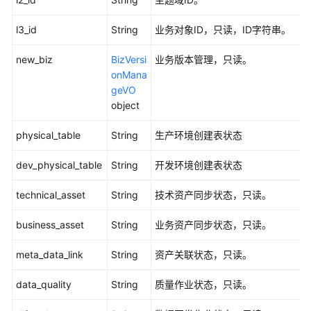
题
l3_id
String
业务对象ID，只读，ID字符串。
视
频
new_biz
BizVersi
业务版本管理，只读。
帮
onMana
助
geVO
object
文
档
physical_table
String
生产环境创建表状态
下
载
dev_physical_table
String
开发环境创建表状态
technical_asset
String
技术资产同步状态，只读。
通
用
business_asset
String
业务资产同步状态，只读。
参
考
meta_data_link
String
资产关联状态，只读。
产
data_quality
String
质量作业状态，只读。
品