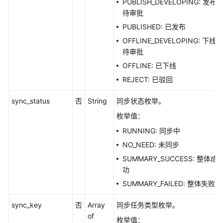
PUBLISH_DEVELOPING: 发布
待审批
API
概
PUBLISHED: 已发布
览
OFFLINE_DEVELOPING: 下线
待审批
如
OFFLINE: 已下线
何
REJECT: 已驳回
调
用
sync_status
否
String
同步状态枚举。
API
枚举值：
数
RUNNING: 同步中
据
NO_NEED: 未同步
集
SUMMARY_SUCCESS: 整体成
成
功
API
SUMMARY_FAILED: 整体失败
数
sync_key
据
否
Array
同步任务类型枚举。
开
of
枚举值：