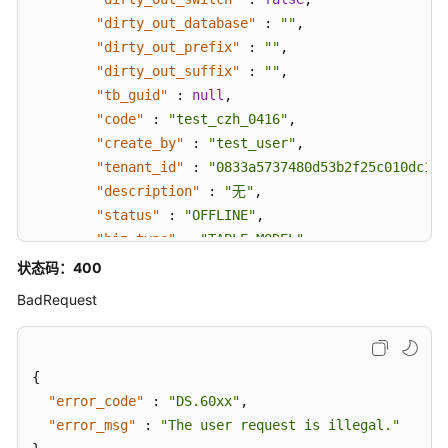
"dirty_out_database"
:
""
,
"dirty_out_prefix"
:
""
,
"dirty_out_suffix"
:
""
,
"tb_guid"
:
null
,
"code"
:
"test_czh_0416"
,
"create_by"
:
"test_user"
,
"tenant_id"
:
"0833a5737480d53b2f25c010dc1a7
"description"
:
"无"
,
"status"
:
"OFFLINE"
,
"biz_type"
:
"TABLE_MODEL"
,
"create_time"
:
"2024-04-16T22:23:59+08:00"
,
状态码：400
"update_time"
:
"2024-04-19T17:55:49+08:00"
,
BadRequest
"db_name"
:
"bi"
,
"dw_type"
:
"DWS"
,
"queue_name"
:
null
,
{
"schema"
:
null
,
"error_code"
:
"DS.60xx"
,
"l1"
:
"test_czh_catalog"
,
"error_msg"
:
"The user request is illegal."
"l2"
:
null
,