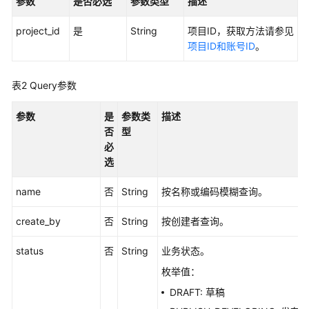
参数
是否必选
参数类型
描述
用
project_id
是
String
项目ID，获取方法请参见
户
项目ID和账号ID
。
指
南
表2
Query参数
最
佳
参数
是
参数类
描述
实
否
型
践
必
选
API
参
name
否
String
按名称或编码模糊查询。
考
create_by
否
String
按创建者查询。
使
status
否
String
业务状态。
用
前
枚举值：
必
DRAFT: 草稿
读