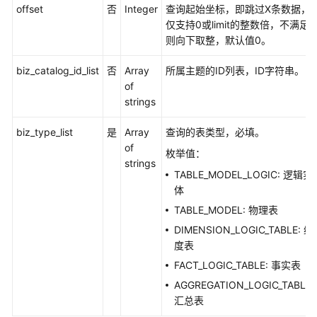
息
offset
否
Integer
查询起始坐标，即跳过X条数据，
-
仅支持0或limit的整数倍，不满足
ListAllTables
则向下取整，默认值0。
数
biz_catalog_id_list
否
Array
所属主题的ID列表，ID字符串。
据
of
标
strings
准
接
biz_type_list
是
Array
查询的表类型，必填。
口
of
枚举值：
strings
TABLE_MODEL_LOGIC: 逻辑实
数
体
据
源
TABLE_MODEL: 物理表
接
DIMENSION_LOGIC_TABLE: 维
口
度表
FACT_LOGIC_TABLE: 事实表
码
AGGREGATION_LOGIC_TABLE:
表
汇总表
管