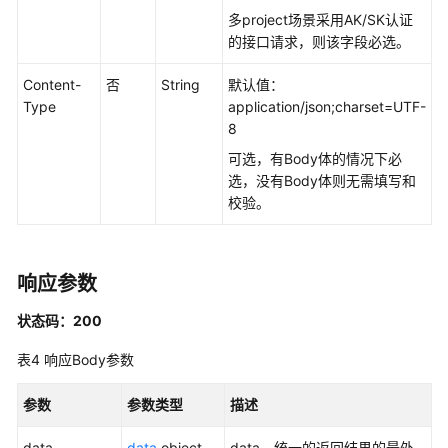
多project场景采用AK/SK认证
批
的接口请求，则该字段必选。
管
理
Content-
否
String
默认值：
接
Type
application/json;charset=UTF-
口
8
主
可选，有Body体的情况下必
题
选，没有Body体则无需填写和
管
校验。
理
接
口
响应参数
主
状态码：200
题
层
表4
响应Body参数
级
接
参数
参数类型
描述
口
data
data
object
data，统一的返回结果的最外