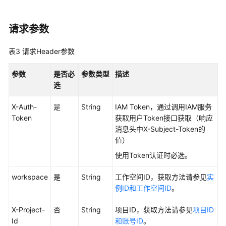
理
接
口
请求参数
流
表3
请求Header参数
程
架
参数
是否必
参数类型
描述
构
选
接
口
X-Auth-
是
String
IAM Token，通过调用IAM服务
Token
获取用户Token接口获取（响应
数
消息头中X-Subject-Token的
据
值）
标
使用Token认证时必选。
准
模
workspace
是
String
工作空间ID，获取方法请参见
实
板
例ID和工作空间ID
。
接
口
X-Project-
否
String
项目ID，获取方法请参见
项目ID
Id
和账号ID
。
审