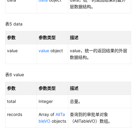
目
层数据结构。
录
管
表5
data
理
参数
参数类型
描述
原
子
value
value
object
value，统一的返回结果的外层
指
数据结构。
标
接
口
表6
value
衍
参数
参数类型
描述
生
指
total
Integer
总量。
标
接
records
Array of
AllTa
查询到的审批单对象
口
bleVO
objects
（AllTableVO）数组。
复