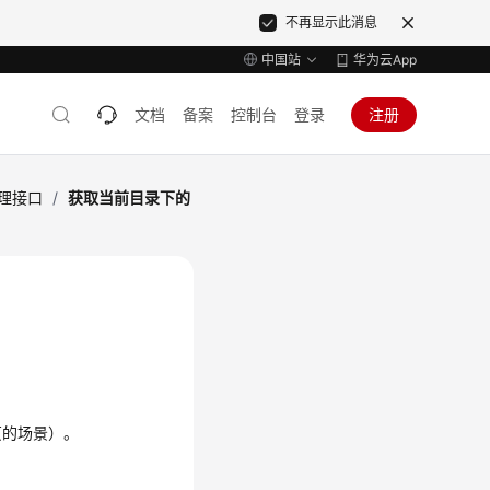
不再显示此消息
中国站
华为云App
文档
备案
控制台
登录
注册
理接口
/
获取当前目录下的
页的场景）。