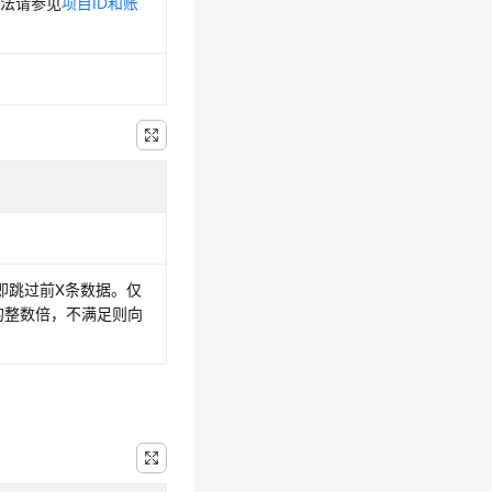
方法请参见
项目ID和账
。
 即跳过前X条数据。仅
T的整数倍，不满足则向