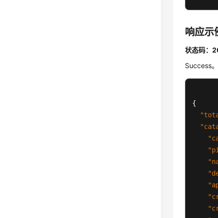
响应示
状态码：2
Success
{
"tot
"cat
"c
"p
"n
"d
"a
"c
"c