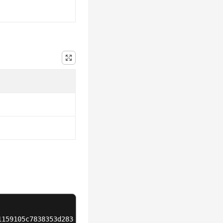
1159105c7838353d2834181d978af50/catalogs