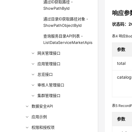
通过ID获取路径 -
ShowPathById
响应参
通过目录ID获取路径对象 -
状态码：2
ShowPathObjectById
查询服务目录API列表 -
表4
响应Bo
ListDataServiceMarketApis
参数
网关管理接口
total
应用管理接口
总览接口
catalog
审核人管理接口
集群管理接口
表5
RecordF
数据安全API
应用示例
参数
权限和授权项