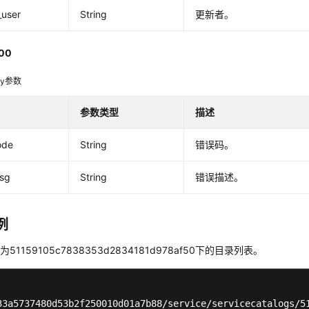
_user
String
更新者。
00
dy参数
参数类型
描述
ode
String
错误码。
msg
String
错误描述。
例
为51159105c7838353d2834181d978af50下的目录列表。
33a5737480d53b2f250010d01a7b88/service/servicecatalogs/5