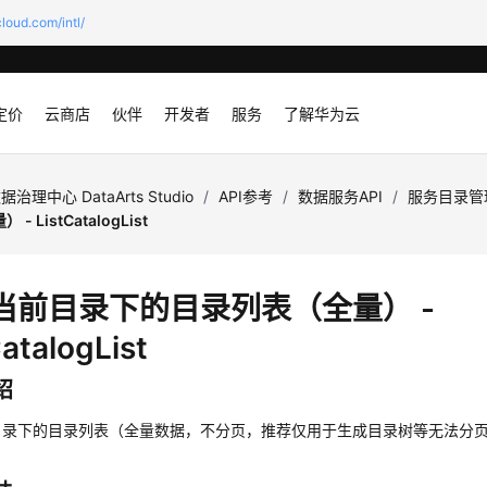
loud.com/intl/
定价
云商店
伙伴
开发者
服务
了解华为云
据治理中心 DataArts Studio
/
API参考
/
数据服务API
/
服务目录管
 ListCatalogList
当前目录下的目录列表（全量） -
CatalogList
绍
目录下的目录列表（全量数据，不分页，推荐仅用于生成目录树等无法分