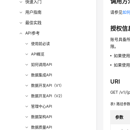
调用方
快速入门
用户指南
请参见
如何
最佳实践
授权信
API参考
账号具备所
使用前必读
限。
API概览
如果使
如何调用API
如果使用
数据集成API
URI
数据开发API（V1）
GET /v1/{p
数据开发API（V2）
表1
路径参
管理中心API
数据架构API
参数
数据质量API