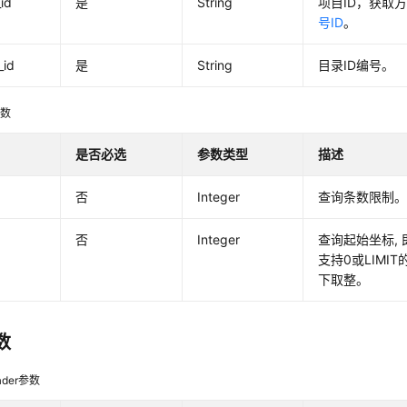
_id
是
String
项目ID，获取
号ID
。
_id
是
String
目录ID编号。
参数
是否必选
参数类型
描述
否
Integer
查询条数限制
否
Integer
查询起始坐标,
支持0或LIMI
下取整。
数
der参数