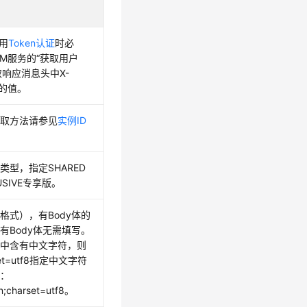
使用
Token认证
时必
AM服务的“获取用户
获取响应消息头中X-
en的值。
获取方法请参见
实例ID
。
类型，指定SHARED
USIVE专享版。
格式），有Body体的
有Body体无需填写。
体中含有中文字符，则
et=utf8指定中文字符
为：
on;charset=utf8。