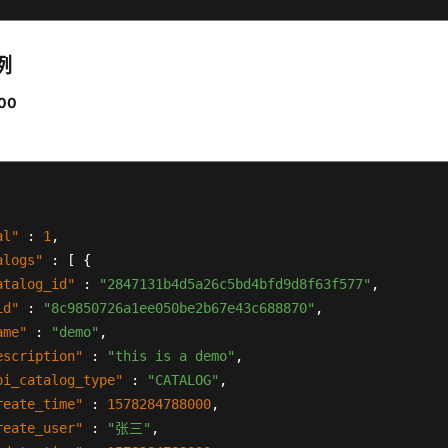
例
00
。
al"
:
1
,
alogs"
:
[
{
atalog_id"
:
"2847131b4d5a26c5bd4bfd9d8f63f577"
,
id"
:
"8c9850726a1ee050be2b67e43c688870"
,
ame"
:
"demo"
,
escription"
:
"this is a demo"
,
pi_catalog_type"
:
"CATALOG"
,
reate_time"
:
1578284788000
,
reate_user"
:
"张三"
,