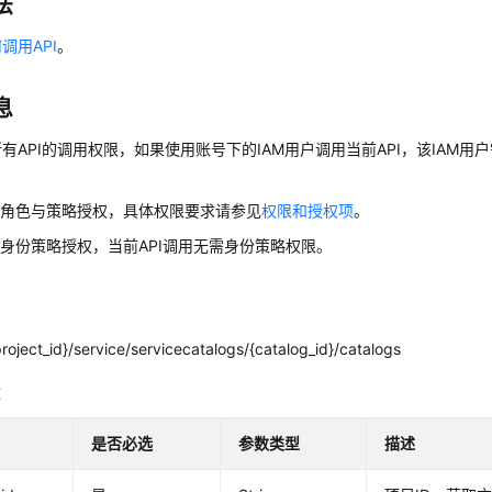
法
调用API
。
息
有API的调用权限，如果使用账号下的IAM用户调用当前API，该IAM用户
用角色与策略授权，具体权限要求请参见
权限和授权项
。
身份策略授权，当前API调用无需身份策略权限。
roject_id}/service/servicecatalogs/{catalog_id}/catalogs
数
是否必选
参数类型
描述