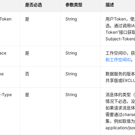
是否必选
参数类型
描述
-Token
是
String
用户Token，
选。通过调用I
Token”接口
Subject-Tok
ace
是
String
工作空间ID，
和工作空间ID
pe
否
String
数据服务的版本
共享版或EXCL
t-Type
是
String
消息体的类型（
情况下必选，没
如果请求消息
需要通过chars
集，例如取值
application/js