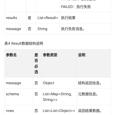
内
FAILED：执行失败
容
-
results
是
List<Result>
执行结果
UpdateScript
message
否
String
执行失败消息。
查
询
脚
表4
Result数据结构说明
本
信
参数名
是
参数类型
说明
息
否
-
必
ShowScript
选
查
message
否
Object
结构返回信息。
询
脚
schema
否
List<Map<String,
元数据信息。
本
String>>
列
表
rows
否
List<List<Object>>
返回结果数据。