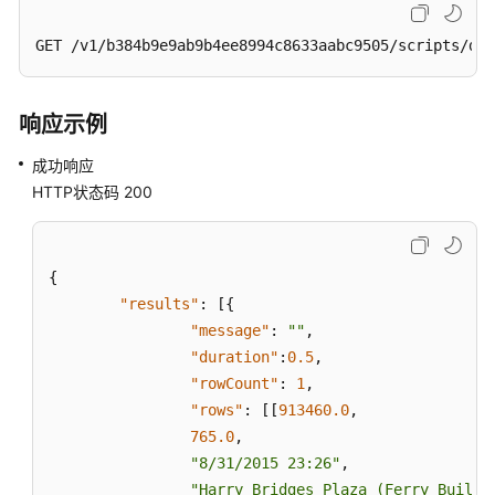
脚
GET /v1/b384b9e9ab9b4ee8994c8633aabc9505/scripts/dws
本
-
DeleteScript
响应示例
执
成功响应
行
HTTP状态码 200
脚
本
-
ExecuteScript
{
"results"
:
[
{
停
"message"
:
""
,
止
"duration"
:
0.5
,
脚
"rowCount"
:
1
,
本
"rows"
:
[
[
913460.0
,
实
765.0
,
例
的
"8/31/2015 23:26"
,
执
"Harry Bridges Plaza (Ferry Buildi