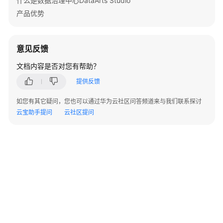
什么是数据治理中心DataArts Studio
{
数
产品优势
据
"ZipCode"
:
"string"
目
}
]
录
}
]
,
意见反馈
API
"status"
:
"FINISHED"
}
文档内容是否对您有帮助？
数
提供反馈
据
服
如您有其它疑问，您也可以通过华为云社区问答频道来与我们联系探讨
务
云宝助手提问
云社区提问
API
数
据
安
全
API
©2026 Huaweicloud.com 版权所有
黔ICP备20004760号-14
苏B2-20130048号
应
A2.B1.B2-20070312
增值电信业务经营许可证：B1.B2-20200593 | 代理域名注册服务机构：新网、西数
用