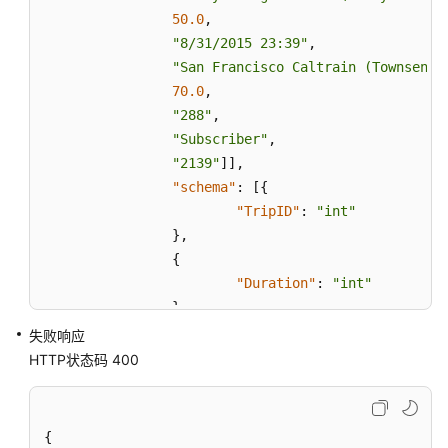
行
50.0
,
-
"8/31/2015 23:39"
,
CancelScript
"San Francisco Caltrain (Townsend 
70.0
,
资
"288"
,
源
"Subscriber"
,
管
"2139"
]
]
,
理
"schema"
:
[
{
API
"TripID"
:
"int"
}
,
作
{
业
开
"Duration"
:
"int"
发
}
,
API
{
失败响应
"StartDate"
:
"string"
HTTP状态码 400
数
}
,
据
{
开
"StartStation"
:
"string"
{
发