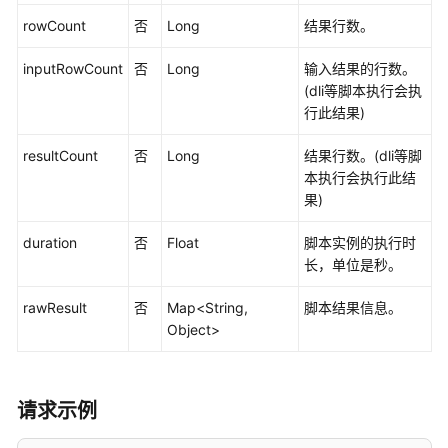
（待
下
rowCount
否
Long
结果行数。
线）
-
inputRowCount
否
Long
输入结果的行数。
ListScripts
(dli等脚本执行会执
行此结果)
查
resultCount
否
Long
结果行数。(dli等脚
询
本执行会执行此结
脚
果)
本
实
duration
否
Float
脚本实例的执行时
例
长，单位是秒。
执
行
rawResult
否
Map<String,
脚本结果信息。
结
Object>
果
-
ListScriptResults
请求示例
删
除