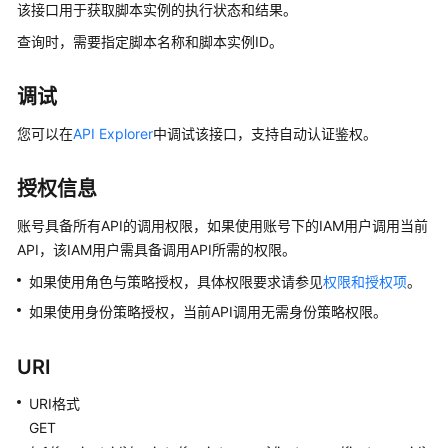
公
该接口用于获取脚本实例的执行状态和结果。
告
查询时，需要指定脚本名称和脚本实例ID。
产
调试
品
介
您可以在
API Explorer
中调试该接口，支持自动认证鉴权。
绍
授权信息
数
据
账号具备所有API的调用权限，如果使用账号下的IAM用户调用当前
治
API，该IAM用户需具备调用API所需的权限。
理
方
如果使用角色与策略授权，具体权限要求请参见
权限和授权项
。
法
如果使用身份策略授权，当前API调用无需身份策略权限。
论
URI
快
速
URI格式
入
GET
门