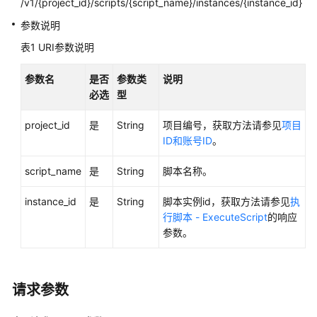
/v1/{project_id}/scripts/{script_name}/instances/{instance_id}
用
参数说明
户
表1
URI参数说明
指
南
参数名
是否
参数类
说明
必选
型
最
佳
project_id
是
String
项目编号，获取方法请参见
项目
实
ID和账号ID
。
践
script_name
是
String
脚本名称。
API
参
instance_id
是
String
脚本实例id，获取方法请参见
执
考
行脚本 - ExecuteScript
的响应
参数。
使
用
前
请求参数
必
读