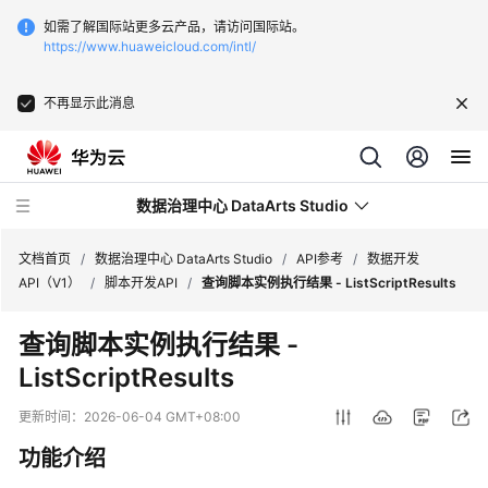
如需了解国际站更多云产品，请访问国际站。
https://www.huaweicloud.com/intl/
不再显示此消息
数据治理中心 DataArts Studio
文档首页
/
数据治理中心 DataArts Studio
/
API参考
/
数据开发
API（V1）
/
脚本开发API
/
查询脚本实例执行结果 - ListScriptResults
最
查询脚本实例执行结果 -
新
ListScriptResults
动
态
更新时间：
2026-06-04 GMT+08:00
服
功能介绍
务