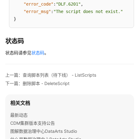
}
,
API（V2）
"error_code"
:
"DLF.6201"
,
{
"error_msg"
:
"The script does not exist."
"StartTerminal"
:
"int"
管
}
}
,
理
{
中
"EndDate"
:
"string"
心
状态码
API
}
,
状态码请参见
状态码
。
{
数
"EndStation"
:
"string"
据
}
,
架
上一篇：查询脚本列表（待下线） - ListScripts
{
构
"EndTerminal"
:
"int"
下一篇：删除脚本 - DeleteScript
API
}
,
{
数
相关文档
"Bike"
:
"string"
据
}
,
最新动态
质
{
量
CDM集群版本支持公告
"SubscriberType"
:
"string"
API
图解数据治理中心DataArts Studio
}
,