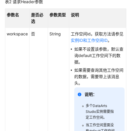
表2
请求Header参数
API
参数名
是否必
参数类型
说明
概
选
览
workspace
否
String
工作空间id。获取方法请参见
如
实例ID和工作空间ID
。
何
调
如果不设置该参数，默认查
用
询default工作空间下的数
API
据。
如果需要查询其他工作空间
数
的数据，需要带上该消息
据
头。
集
成
说明：
API
多个
DataArts
Studio
实例需要指
数
定工作空间。
据
当工作空间里面没
开
有default工作空间