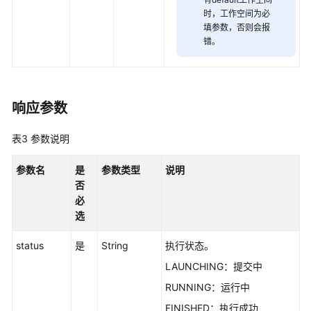
发
时，工作空间为必
API（V1）
填参数，否则会报
错。
脚
本
开
发
响应参数
API
表3
参数说明
创
建
参数名
是
参数类型
说明
脚
否
本
必
-
选
CreateScript
status
是
String
执行状态。
修
LAUNCHING：提交中
改
脚
RUNNING：运行中
本
FINISHED：执行成功