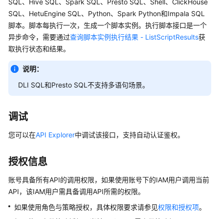
SQL、Hive SQL、Spark SQL、Presto SQL、Shell、ClickHouse
公
SQL、HetuEngine SQL、Python、Spark Python和Impala SQL
告
脚本。脚本每执行一次，生成一个脚本实例。执行脚本接口是一个
异步命令，需要通过
查询脚本实例执行结果 - ListScriptResults
获
产
品
取执行状态和结果。
介
说明：
绍
DLI SQL和Presto SQL不支持多语句场景。
数
据
治
调试
理
您可以在
API Explorer
中调试该接口，支持自动认证鉴权。
方
法
论
授权信息
快
账号具备所有API的调用权限，如果使用账号下的IAM用户调用当前
速
API，该IAM用户需具备调用API所需的权限。
入
如果使用角色与策略授权，具体权限要求请参见
权限和授权项
。
门