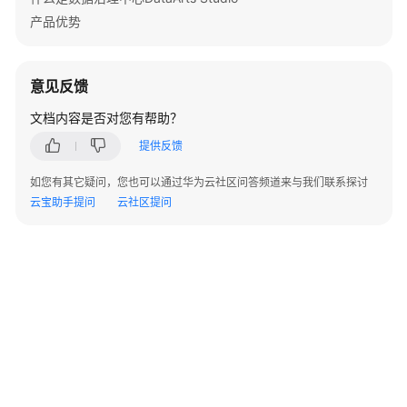
行
产品优势
-
CancelScript
意见反馈
资
源
文档内容是否对您有帮助？
管
提供反馈
理
API
如您有其它疑问，您也可以通过华为云社区问答频道来与我们联系探讨
云宝助手提问
云社区提问
作
业
开
发
API
数
据
开
发