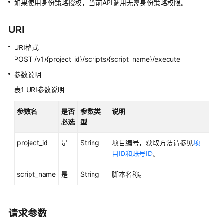
如果使用身份策略授权，当前API调用无需身份策略权限。
用
户
URI
指
南
URI格式
POST /v1/{project_id}/scripts/{script_name}/execute
最
参数说明
佳
表1
URI参数说明
实
践
参数名
是否
参数类
说明
必选
型
API
参
project_id
是
String
项目编号，获取方法请参见
项
考
目ID和账号ID
。
使
script_name
是
String
脚本名称。
用
前
必
读
请求参数