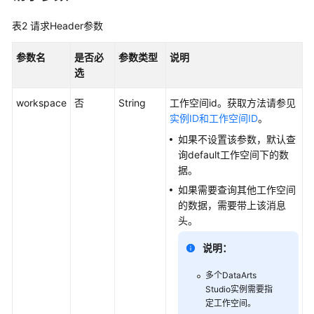
API
表2
请求Header参数
概
览
参数名
是否必
参数类型
说明
选
如
何
workspace
否
String
工作空间id。获取方法请参见
调
实例ID和工作空间ID
。
用
如果不设置该参数，默认查
API
询default工作空间下的数
据。
数
如果需要查询其他工作空间
据
的数据，需要带上该消息
集
头。
成
API
说明：
数
多个
DataArts
据
Studio
实例需要指
开
定工作空间。