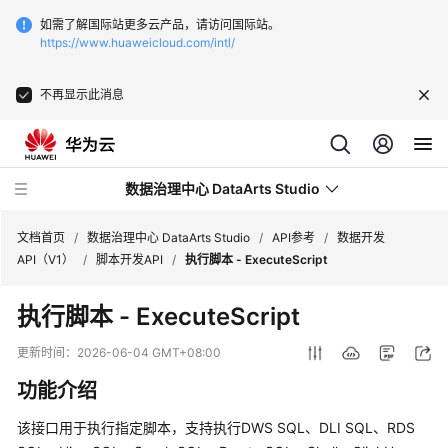
如需了解国际站更多云产品，请访问国际站。
https://www.huaweicloud.com/intl/
不再显示此消息
数据治理中心 DataArts Studio
文档首页
/
数据治理中心 DataArts Studio
/
API参考
/
数据开发
API（V1）
/
脚本开发API
/
执行脚本 - ExecuteScript
最
执行脚本 - ExecuteScript
新
动
更新时间：
2026-06-04 GMT+08:00
态
功能介绍
服
该接口用于执行指定脚本，支持执行DWS SQL、DLI SQL、RDS
务