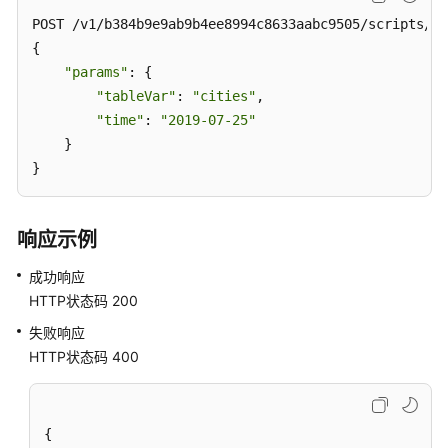
（待
下
POST /v1/b384b9e9ab9b4ee8994c8633aabc9505/scripts/dw
线）
{

-
"params"
: {

ListScripts
"tableVar"
: 
"cities"
,

"time"
: 
"2019-07-25"
查
    }

询
}
脚
本
实
响应示例
例
执
成功响应
行
HTTP状态码 200
结
失败响应
果
-
HTTP状态码 400
ListScriptResults
删
{
除