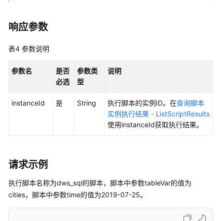
内
容
-
响应参数
UpdateScript
表4
参数说明
查
询
参数名
是否
参数类
说明
脚
必选
型
本
信
instanceId
是
String
执行脚本的实例ID。在
查询脚本
息
实例执行结果 - ListScriptResults
-
使用instanceId获取执行结果。
ShowScript
查
请求示例
询
脚
执行脚本名称为dws_sql的脚本，脚本中参数tableVar的值为
本
cities，脚本中参数time的值为2019-07-25。
列
表