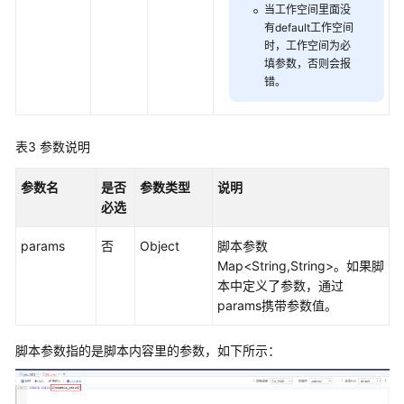
发
当工作空间里面没
API（V1）
有default工作空间
时，工作空间为必
填参数，否则会报
脚
错。
本
开
发
表3
参数说明
API
参数名
是否
参数类型
说明
创
必选
建
脚
params
否
Object
脚本参数
本
Map<String,String>。如果脚
-
本中定义了参数，通过
CreateScript
params携带参数值。
修
改
脚本参数指的是脚本内容里的参数，如下所示：
脚
本