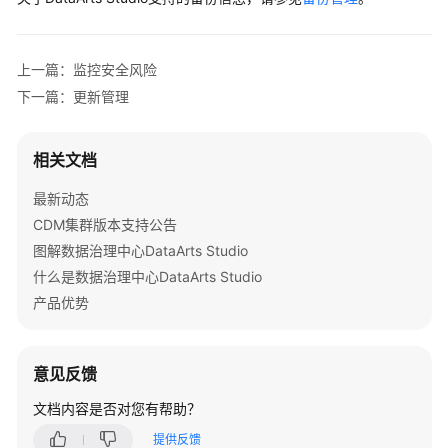
公
告
上一篇：监控安全风险
产
下一篇：更新管理
品
介
绍
相关文档
图
最新动态
解
CDM集群版本支持公告
数
图解数据治理中心DataArts Studio
据
什么是数据治理中心DataArts Studio
治
理
产品优势
中
心
DataArts
意见反馈
Studio
文档内容是否对您有帮助？
什
提供反馈