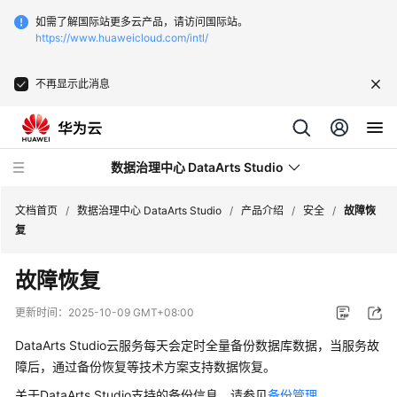
如需了解国际站更多云产品，请访问国际站。
https://www.huaweicloud.com/intl/
不再显示此消息
数据治理中心 DataArts Studio
文档首页
/
数据治理中心 DataArts Studio
/
产品介绍
/
安全
/
故障恢
复
最
故障恢复
新
动
更新时间：
2025-10-09 GMT+08:00
态
DataArts Studio
云服务每天会定时全量备份数据库数据，当服务故
服
障后，通过备份恢复等技术方案支持数据恢复。
务
关于
DataArts Studio
支持的备份信息，请参见
备份管理
。