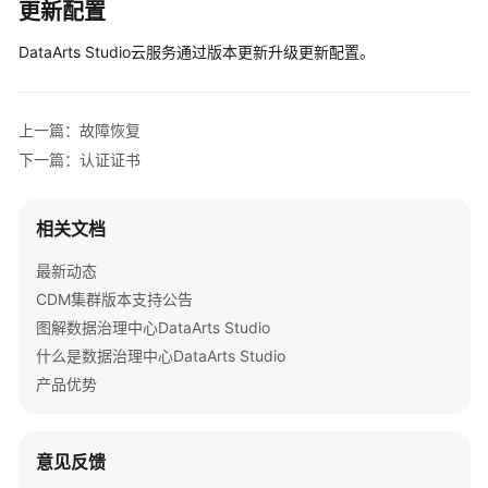
介
更新配置
绍
DataArts Studio
云服务通过版本更新升级更新配置。
图
解
数
上一篇：故障恢复
据
下一篇：认证证书
治
理
中
相关文档
心
DataArts
最新动态
Studio
CDM集群版本支持公告
图解数据治理中心DataArts Studio
什
什么是数据治理中心DataArts Studio
么
产品优势
是
数
据
意见反馈
治
理