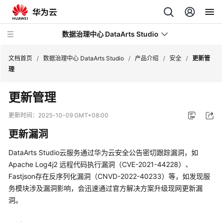
数据治理中心 DataArts Studio
文档首页
/
数据治理中心 DataArts Studio
/
产品介绍
/
安全
/
更新管
理
最
更新管理
新
动
更新时间：
2025-10-09 GMT+08:00
态
更新漏洞
服
DataArts Studio
云服务通过华为云安全公告密切跟踪漏洞，如
务
Apache Log4j2 远程代码执行漏洞（CVE-2021-44228）、
公
Fastjson存在反序列化漏洞（CNVD-2022-40233）等，如发现服
告
务模块涉及漏洞影响，会迅速通过官方解决方案升级现网更新漏
洞。
产
品