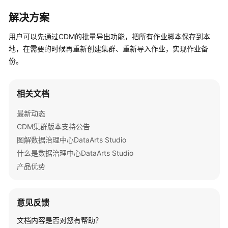
公
告
解决方案
用户可以先通过CDM的批量导出功能，把所有作业脚本保存到本
产
地，在需要的时候再重新创建集群、重新导入作业，实现作业备
品
份。
介
绍
相关文档
数
据
最新动态
治
CDM集群版本支持公告
理
图解数据治理中心DataArts Studio
方
法
什么是数据治理中心DataArts Studio
论
产品优势
快
速
意见反馈
入
文档内容是否对您有帮助？
门