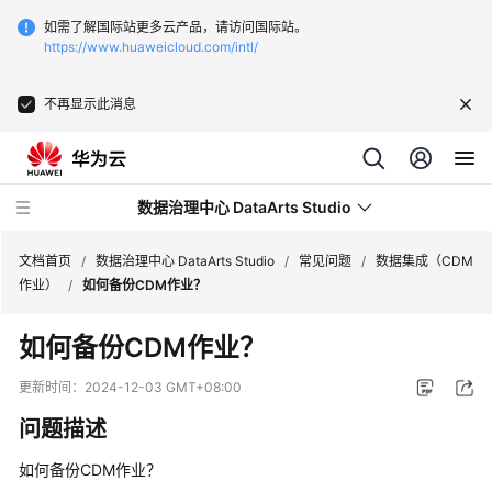
如需了解国际站更多云产品，请访问国际站。
https://www.huaweicloud.com/intl/
不再显示此消息
数据治理中心 DataArts Studio
文档首页
/
数据治理中心 DataArts Studio
/
常见问题
/
数据集成（CDM
作业）
/
如何备份CDM作业？
最
如何备份CDM作业？
新
动
更新时间：
2024-12-03 GMT+08:00
态
问题描述
服
如何备份CDM作业？
务