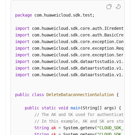
查
package
 com.huaweicloud.sdk.test;

询
单
import
个
import
数
import
据
import
连
import
接
import
信
import
息
import
 com.huaweicloud.sdk.dataartsstudio.v1.model
-
ShowDataconnection
public
class
DeleteDataconnectionSolution
 {

更
新
public
static
void
main
(String[] args)
 {

数
// The AK and SK used for authentication 
据
// In this example, AK and SK are stored 
连
String
ak
=
 System.getenv(
"CLOUD_SDK_AK"
);
接
String
sk
=
 System.getenv(
"CLOUD_SDK_SK"
);