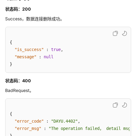
理
状态码：200
删
Success，数据连接删除成功。
除
数
据
{
连
接
"is_success"
:
true
,
-
"message"
:
null
DeleteDataconnection
}
查
状态码：400
询
数
BadRequest。
据
连
接
{
列
"error_code"
:
"DAYU.4402"
,
表
"error_msg"
:
"The operation failed， detail msg {
-
}