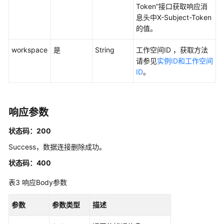
Token”接口获取响应消
API
息头中X-Subject-Token
概
的值。
览
workspace
是
String
工作空间ID ，获取方法
如
请参见
实例ID和工作空间
何
ID
。
调
用
API
响应参数
数
状态码：200
据
Success，数据连接删除成功。
集
成
状态码：400
API
表3
响应Body参数
数
参数
参数类型
描述
据
开