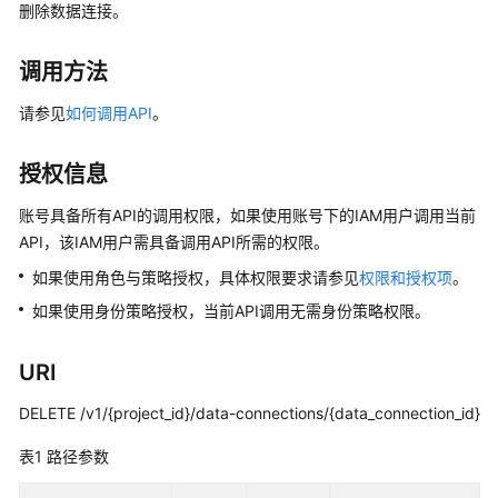
公
删除数据连接。
告
调用方法
产
品
请参见
如何调用API
。
介
绍
授权信息
数
账号具备所有API的调用权限，如果使用账号下的IAM用户调用当前
据
API，该IAM用户需具备调用API所需的权限。
治
如果使用角色与策略授权，具体权限要求请参见
权限和授权项
。
理
方
如果使用身份策略授权，当前API调用无需身份策略权限。
法
论
URI
快
DELETE /v1/{project_id}/data-connections/{data_connection_id}
速
表1
入
路径参数
门