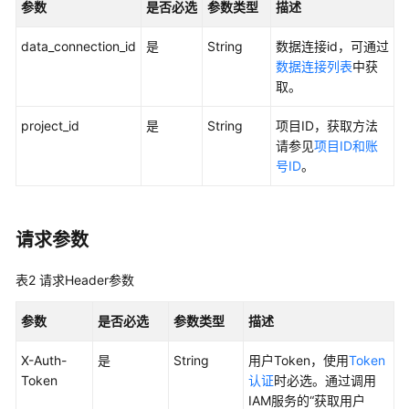
参数
是否必选
参数类型
描述
用
data_connection_id
是
String
数据连接id，可通过
户
数据连接列表
中获
指
取。
南
project_id
是
String
项目ID，获取方法
最
请参见
项目ID和账
佳
号ID
。
实
践
API
请求参数
参
考
表2
请求Header参数
使
参数
是否必选
参数类型
描述
用
前
X-Auth-
是
String
用户Token，使用
Token
必
Token
认证
时必选。通过调用
读
IAM服务的“获取用户