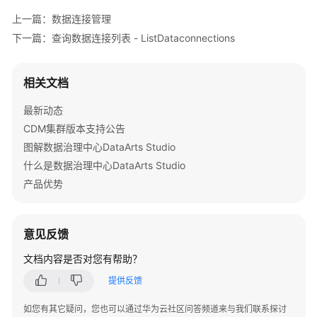
        } 
catch
 (ServiceResponseException e) {

理
上一篇：数据连接管理
            e.printStackTrace();

下一篇：查询数据连接列表 - ListDataconnections
            System.out.println(e.getHttpStatusCode
工
            System.out.println(e.getRequestId());

作
            System.out.println(e.getErrorCode());

空
相关文档
            System.out.println(e.getErrorMsg());

间
        }

用
最新动态
    }

户
CDM集群版本支持公告
管
图解数据治理中心DataArts Studio
理
什么是数据治理中心DataArts Studio
数
产品优势
据
源
元
意见反馈
数
文档内容是否对您有帮助？
据
获
提供反馈
取
如您有其它疑问，您也可以通过华为云社区问答频道来与我们联系探讨