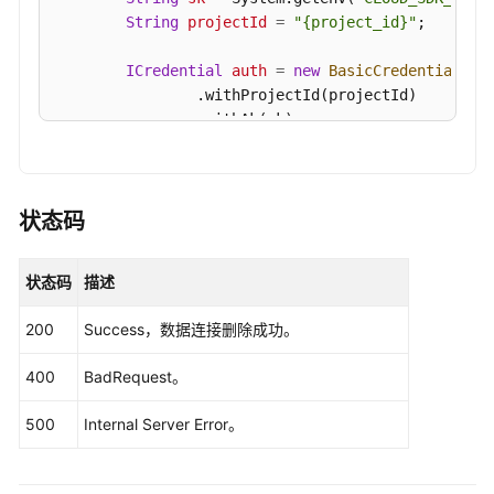
信
String
projectId
=
"{project_id}"
;

息
-
ICredential
auth
=
new
BasicCredentials
()

UpdateDataconnection
                .withProjectId(projectId)

                .withAk(ak)

购
                .withSk(sk);

买
实
DataArtsStudioClient
client
=
 DataArtsStud
例
                .withCredential(auth)

状态码
                .withRegion(DataArtsStudioRegion.
工
                .build();

状态码
描述
作
DeleteDataconnectionRequest
request
=
new
空
        request.withDataConnectionId(
"{data_conne
200
Success，数据连接删除成功。
间
try
 {

管
DeleteDataconnectionResponse
response
400
BadRequest。
理
            System.out.println(response.toString()
        } 
catch
 (ConnectionException e) {

500
Internal Server Error。
            e.printStackTrace();

实
        } 
catch
 (RequestTimeoutException e) {

例
            e.printStackTrace();

管