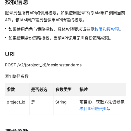
介
授权信息
绍
账号具备所有API的调用权限，如果使用账号下的IAM用户调用当前
API，该IAM用户需具备调用API所需的权限。
数
据
如果使用角色与策略授权，具体权限要求请参见
权限和授权项
。
治
如果使用身份策略授权，当前API调用无需身份策略权限。
理
方
法
URI
论
POST /v2/{project_id}/design/standards
快
表1
路径参数
速
入
参数
是否必选
参数类型
描述
门
project_id
是
String
项目ID，获取方法请参见
用
项目ID和账号ID
。
户
指
南