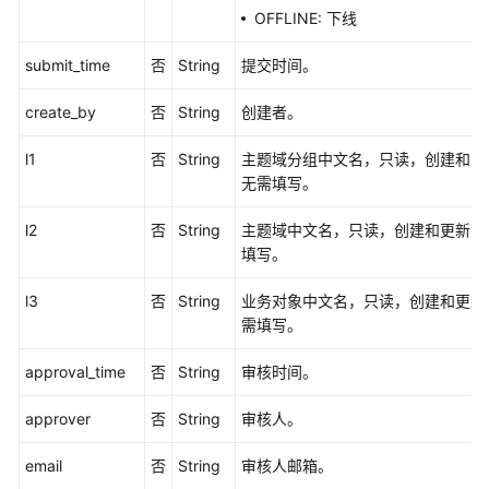
OFFLINE: 下线
表
接
submit_time
否
String
提交时间。
口
create_by
否
String
创建者。
事
实
l1
否
String
主题域分组中文名，只读，创建和更
表
无需填写。
接
口
l2
否
String
主题域中文名，只读，创建和更新时
填写。
汇
总
l3
否
String
业务对象中文名，只读，创建和更新
表
需填写。
接
口
approval_time
否
String
审核时间。
业
approver
否
String
审核人。
务
指
email
否
String
审核人邮箱。
标