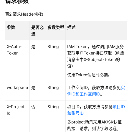
请求参数
最
佳
表2
请求Header参数
实
践
参数
是否必
参数类型
描述
选
API
参
X-Auth-
是
String
IAM Token，通过调用IAM服务
考
Token
获取用户Token接口获取（响应
消息头中X-Subject-Token的
值）
使
用
使用Token认证时必选。
前
必
workspace
是
String
工作空间ID，获取方法请参见
实
读
例ID和工作空间ID
。
API
X-Project-
否
String
项目ID，获取方法请参见
项目ID
概
Id
和账号ID
。
览
多project场景采用AK/SK认证
的接口请求，则该字段必选。