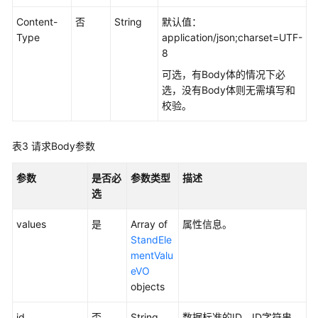
如
何
Content-
否
String
默认值：
调
Type
application/json;charset=UTF-
用
8
API
可选，有Body体的情况下必
选，没有Body体则无需填写和
数
校验。
据
集
成
表3
请求Body参数
API
参数
是否必
参数类型
描述
数
选
据
开
values
是
Array of
属性信息。
发
StandEle
API（V1）
mentValu
eVO
数
objects
据
id
否
String
数据标准的ID，ID字符串。
开