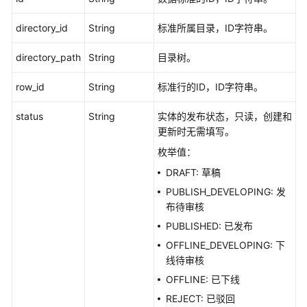
产
品
directory_id
String
标准所属目录，ID字符串。
术
语
directory_path
String
目录树。
责
row_id
String
标准行的ID，ID字符串。
任
共
status
String
实体的发布状态，只读，创建和
担
更新时无需填写。
枚举值：
云
DRAFT: 草稿
服
务
PUBLISH_DEVELOPING: 发
等
布待审核
级
PUBLISHED: 已发布
协
OFFLINE_DEVELOPING: 下
议
线待审核
（SLA）
OFFLINE: 已下线
白
REJECT: 已驳回