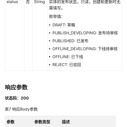
status
否
String
实体的发布状态，只读，创建和更新时无
应
需填写。
用
示
枚举值：
例
DRAFT: 草稿
PUBLISH_DEVELOPING: 发布待审核
权
PUBLISHED: 已发布
限
和
OFFLINE_DEVELOPING: 下线待审核
授
OFFLINE: 已下线
权
REJECT: 已驳回
项
附
录
响应参数
状态码：200
SDK
参
表7
响应Body参数
考
参数
参数类型
描述
常