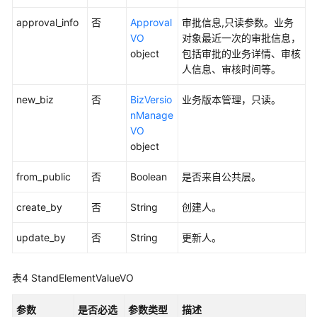
架
approval_info
否
Approval
审批信息,只读参数。业务
构
VO
对象最近一次的审批信息，
接
object
包括审批的业务详情、审核
口
人信息、审核时间等。
数
new_biz
否
BizVersio
业务版本管理，只读。
据
nManage
标
VO
准
object
接
口
from_public
否
Boolean
是否来自公共层。
获
create_by
否
String
创建人。
取
数
update_by
否
String
更新人。
据
标
表4
StandElementValueVO
准
集
参数
是否必选
参数类型
描述
合