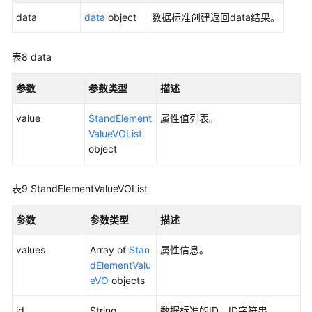
见
data
data
object
数据标准创建返回data结果。
问
题
表8
data
视
频
参数
参数类型
描述
帮
助
value
StandElement
属性值列表。
ValueVOList
object
文
档
下
表9
StandElementValueVOList
载
参数
参数类型
描述
通
values
Array of
Stan
属性信息。
用
dElementValu
参
eVO
objects
考
id
String
数据标准的ID，ID字符串。