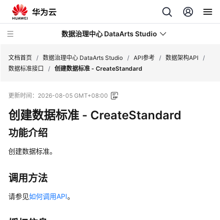
数据治理中心 DataArts Studio
文档首页
/
数据治理中心 DataArts Studio
/
API参考
/
数据架构API
/
数据标准接口
/
创建数据标准 - CreateStandard
最
更新时间：
2026-08-05 GMT+08:00
新
动
创建数据标准 - CreateStandard
态
功能介绍
服
创建数据标准。
务
公
告
调用方法
请参见
如何调用API
。
产
品