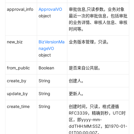
皮
书
approval_info
ApprovalVO
审批信息,只读参数。业务对象
资
object
最近一次的审批信息，包括审批
源
的业务详情、审核人信息、审核
时间等。
支
new_biz
持
BizVersionMa
业务版本管理，只读。
区
nageVO
域
object
from_public
Boolean
是否来自公共层。
系
统
create_by
String
创建人。
权
限
update_by
String
更新人。
create_time
String
创建时间，只读，格式遵循
RFC3339，精确到秒，UTC时
区，即yyyy-mm-
ddTHH:MM:SSZ，如1970-01-
01T00:00:00Z。