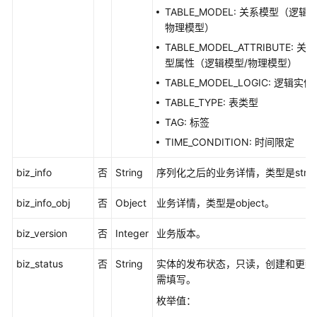
接
TABLE_MODEL: 关系模型（逻辑
口
物理模型）
TABLE_MODEL_ATTRIBUTE: 关
目
型属性（逻辑模型/物理模型）
录
管
TABLE_MODEL_LOGIC: 逻辑实体
理
TABLE_TYPE: 表类型
TAG: 标签
原
TIME_CONDITION: 时间限定
子
指
biz_info
否
String
序列化之后的业务详情，类型是strin
标
接
biz_info_obj
否
Object
业务详情，类型是object。
口
biz_version
否
Integer
业务版本。
衍
生
biz_status
否
String
实体的发布状态，只读，创建和更新
指
需填写。
标
枚举值：
接
口