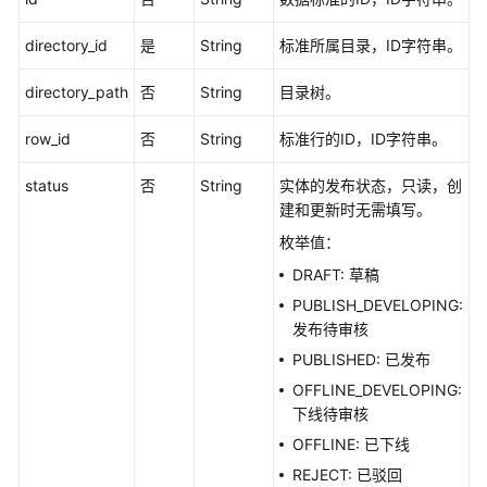
发
directory_id
是
String
标准所属目录，ID字符串。
API（V2）
directory_path
否
String
目录树。
管
理
row_id
否
String
标准行的ID，ID字符串。
中
心
status
否
String
实体的发布状态，只读，创
API
建和更新时无需填写。
枚举值：
数
据
DRAFT: 草稿
架
PUBLISH_DEVELOPING:
构
发布待审核
API
PUBLISHED: 已发布
概
OFFLINE_DEVELOPING:
览
下线待审核
OFFLINE: 已下线
信
REJECT: 已驳回
息