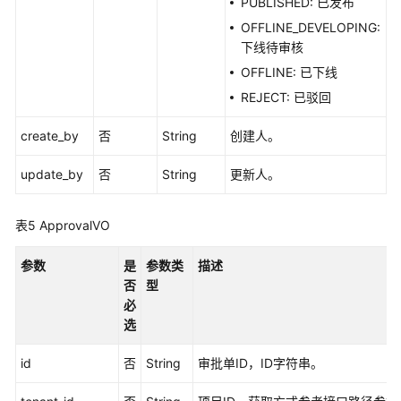
PUBLISHED: 已发布
OFFLINE_DEVELOPING:
修
下线待审核
改
OFFLINE: 已下线
数
据
REJECT: 已驳回
标
准
create_by
否
String
创建人。
-
UpdateStandard
update_by
否
String
更新人。
查
表5
ApprovalVO
看
数
参数
是
参数类
描述
据
否
型
标
必
准
选
详
情
id
否
String
审批单ID，ID字符串。
-
ShowStandardById