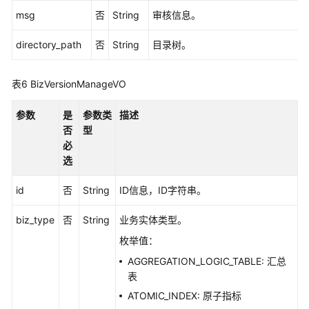
接
msg
否
String
审核信息。
口
directory_path
否
String
目录树。
版
本
表6
BizVersionManageVO
信
息
参数
是
参数类
描述
接
否
型
口
必
选
关
系
id
否
String
ID信息，ID字符串。
建
模
biz_type
否
String
业务实体类型。
接
枚举值：
口
AGGREGATION_LOGIC_TABLE: 汇总
导
表
入
ATOMIC_INDEX: 原子指标
导