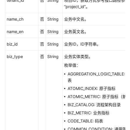
tenant_id
否
String
项目ID，获取方式参考接口路径参数
“project_id”。
关
联
name_ch
否
String
业务中文名。
属
性
name_en
否
String
业务英文名。
与
数
biz_id
否
String
业务ID，ID字符串。
据
标
biz_type
否
String
业务实体类型。
准
枚举值：
-
ResetLinkAttributeAndStandard
AGGREGATION_LOGIC_TABLE: 
表
数
ATOMIC_INDEX: 原子指标
据
ATOMIC_METRIC: 原子指标（新
源
BIZ_CATALOG: 流程架构目录
接
口
BIZ_METRIC: 业务指标
CODE_TABLE: 码表
码
COMMON_CONDITION: 通用限