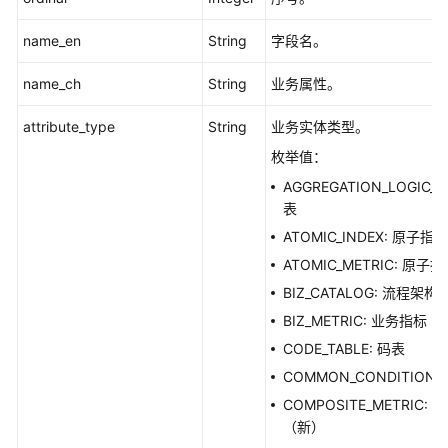
name_en
String
字段名。
name_ch
String
业务属性。
attribute_type
String
业务实体类型。
枚举值：
AGGREGATION_LOGIC_T
表
ATOMIC_INDEX: 原子指标
ATOMIC_METRIC: 原
BIZ_CATALOG: 流程架构
BIZ_METRIC: 业务指标
CODE_TABLE: 码表
COMMON_CONDITION
COMPOSITE_METRIC:
（新）