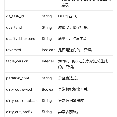
度表
产
品
dlf_task_id
String
DLF作业ID。
术
语
quality_id
String
质量ID，ID字符串。
quality_id_extend
责
String
质量id，扩展字段。
任
reversed
Boolean
是否是逆向的，只读。
共
担
table_version
Integer
为2时，表示汇总表是汇总生成
的，只读。
云
服
partition_conf
String
分区表达式。
务
等
dirty_out_switch
Boolean
异常数据输出开关。
级
协
dirty_out_database
String
异常数据输出库。
议
（SLA）
dirty_out_prefix
String
异常表前缀。