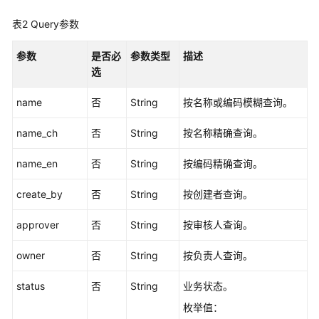
最
表2
Query参数
佳
实
参数
是否必
参数类型
描述
践
选
API
name
否
String
按名称或编码模糊查询。
参
考
name_ch
否
String
按名称精确查询。
使
name_en
否
String
按编码精确查询。
用
前
create_by
否
String
按创建者查询。
必
读
approver
否
String
按审核人查询。
owner
否
String
按负责人查询。
API
概
status
否
String
业务状态。
览
枚举值：