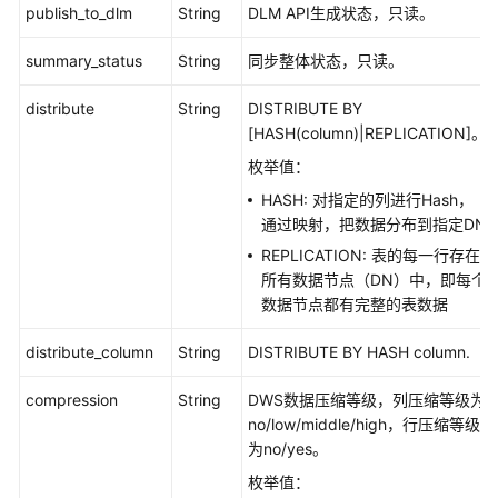
publish_to_dlm
String
DLM API生成状态，只读。
应
summary_status
String
同步整体状态，只读。
用
示
distribute
String
DISTRIBUTE BY
例
[HASH(column)|REPLICATION]。
枚举值：
权
限
HASH: 对指定的列进行Hash，
和
通过映射，把数据分布到指定DN
授
REPLICATION: 表的每一行存在
权
所有数据节点（DN）中，即每个
项
数据节点都有完整的表数据
附
distribute_column
String
DISTRIBUTE BY HASH column.
录
compression
String
DWS数据压缩等级，列压缩等级为
SDK
no/low/middle/high，行压缩等级
参
为no/yes。
考
枚举值：