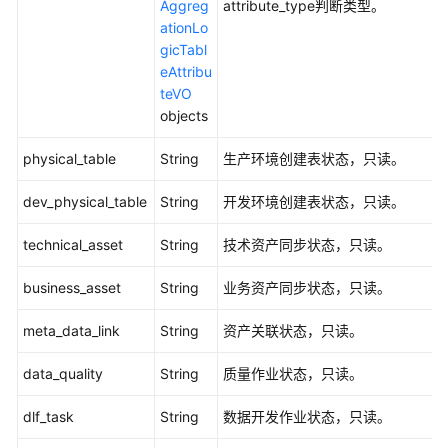
Aggreg
attribute_type判断类型。
量
ationLo
API
gicTabl
eAttribu
数
teVO
据
objects
目
录
physical_table
String
生产环境创建表状态，只读。
API
dev_physical_table
String
开发环境创建表状态，只读。
数
据
technical_asset
String
技术资产同步状态，只读。
服
business_asset
务
String
业务资产同步状态，只读。
API
meta_data_link
String
资产关联状态，只读。
数
data_quality
String
质量作业状态，只读。
据
安
dlf_task
String
数据开发作业状态，只读。
全
API