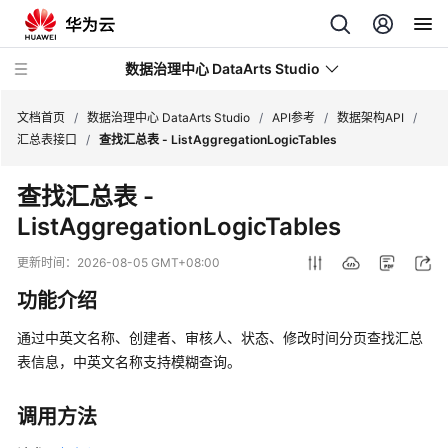
数据治理中心 DataArts Studio
文档首页
/
数据治理中心 DataArts Studio
/
API参考
/
数据架构API
/
汇总表接口
/
查找汇总表 - ListAggregationLogicTables
最
查找汇总表 -
新
ListAggregationLogicTables
动
态
更新时间：
2026-08-05 GMT+08:00
服
功能介绍
务
公
通过中英文名称、创建者、审核人、状态、修改时间分页查找汇总
告
表信息，中英文名称支持模糊查询。
产
调用方法
品