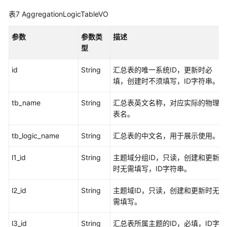
表
表7
AggregationLogicTableVO
接
口
参数
参数类
描述
型
事
实
id
String
汇总表的唯一系统ID，更新时必
表
填，创建时不须填写，ID字符串。
接
口
tb_name
String
汇总表英文名称，对应实际的物理
表名。
汇
总
tb_logic_name
String
汇总表的中文名，用于展示使用。
表
接
l1_id
String
主题域分组ID，只读，创建和更新
口
时无需填写，ID字符串。
查
l2_id
String
主题域ID，只读，创建和更新时无
找
需填写。
汇
总
l3_id
String
汇总表所属主题的ID，必填，ID字