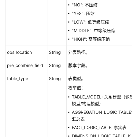
"NO": 不压缩
常
见
"YES": 压缩
问
"LOW": 低等级压缩
题
"MIDDLE": 中等级压缩
"HIGH": 高等级压缩
视
频
obs_location
String
外表路径。
帮
助
pre_combine_field
String
版本字段。
文
table_type
String
表类型。
档
下
枚举值：
载
TABLE_MODEL: 关系模型（逻辑
模型/物理模型）
AGGREGATION_LOGIC_TABLE:
通
汇总表
用
参
FACT_LOGIC_TABLE: 事实表
考
DIMENSION_LOGIC_TABLE: 维