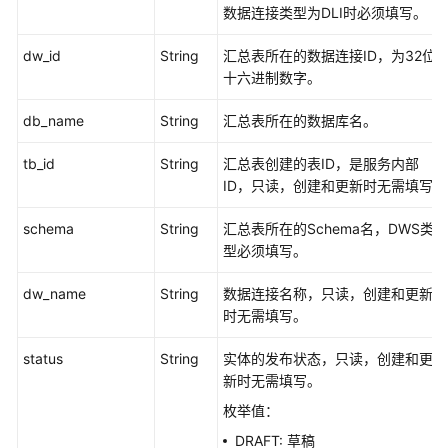
删
数据连接类型为DLI时必须填写。
除
汇
dw_id
String
汇总表所在的数据连接ID，为32位
总
十六进制数字。
表
-
db_name
String
汇总表所在的数据库名。
DeleteDesignAggregationLogicTable
tb_id
String
汇总表创建的表ID，是服务内部
查
ID，只读，创建和更新时无需填写
看
schema
String
汇总表所在的Schema名，DWS类
汇
型必须填写。
总
表
dw_name
String
数据连接名称，只读，创建和更新
详
时无需填写。
情
-
status
String
实体的发布状态，只读，创建和更
ShowAggregationLogicTableById
新时无需填写。
业
枚举值：
务
DRAFT: 草稿