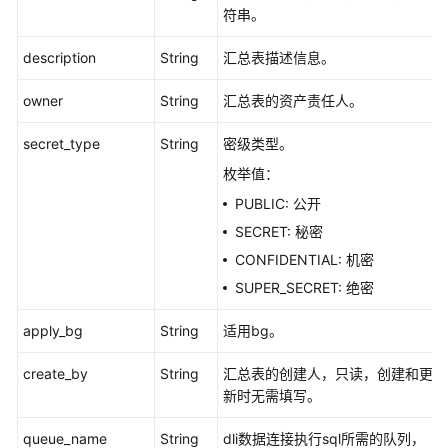
表
符串。
-
ListAggregationLogicTables
description
String
汇总表描述信息。
新
owner
String
汇总表的资产责任人。
建
secret_type
汇
String
密级类型。
总
枚举值：
表
PUBLIC: 公开
-
CreateDesignAggregationLogicTable
SECRET: 秘密
CONFIDENTIAL: 机密
更
SUPER_SECRET: 绝密
新
汇
apply_bg
String
适用bg。
总
表
create_by
String
汇总表的创建人，只读，创建和更
-
新时无需填写。
UpdateDesignAggregationLogicTable
queue_name
String
dli数据连接执行sql所需的队列，