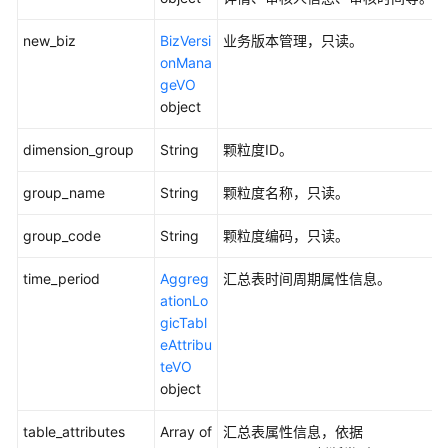
则
new_biz
BizVersi
业务版本管理，只读。
接
onMana
口
geVO
object
数
仓
dimension_group
String
颗粒度ID。
分
层
group_name
String
颗粒度名称，只读。
接
口
group_code
String
颗粒度编码，只读。
预
time_period
Aggreg
汇总表时间周期属性信息。
览
ationLo
sql
gicTabl
接
eAttribu
口
teVO
object
数
据
table_attributes
Array of
汇总表属性信息，依据
质