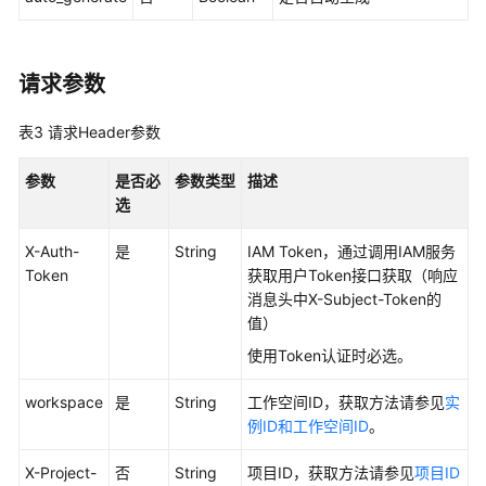
审
批
请求参数
管
理
表3
请求Header参数
接
口
参数
是否必
参数类型
描述
选
主
题
X-Auth-
是
String
IAM Token，通过调用IAM服务
管
Token
获取用户Token接口获取（响应
理
消息头中X-Subject-Token的
接
值）
口
使用Token认证时必选。
主
workspace
是
String
工作空间ID，获取方法请参见
实
题
例ID和工作空间ID
。
层
级
X-Project-
否
String
项目ID，获取方法请参见
项目ID
接