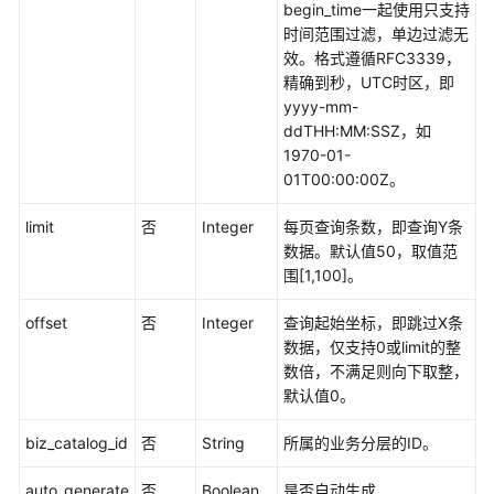
begin_time一起使用只支持
管
时间范围过滤，单边过滤无
理
效。格式遵循RFC3339，
接
精确到秒，UTC时区，即
口
yyyy-mm-
ddTHH:MM:SSZ，如
流
1970-01-
程
01T00:00:00Z。
架
构
limit
否
Integer
每页查询条数，即查询Y条
接
数据。默认值50，取值范
口
围[1,100]。
数
offset
否
Integer
查询起始坐标，即跳过X条
据
数据，仅支持0或limit的整
标
数倍，不满足则向下取整，
准
默认值0。
模
板
biz_catalog_id
否
String
所属的业务分层的ID。
接
口
auto_generate
否
Boolean
是否自动生成