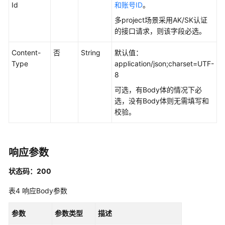
Id
和账号ID
。
口
多project场景采用AK/SK认证
目
的接口请求，则该字段必选。
录
管
Content-
否
String
默认值：
理
Type
application/json;charset=UTF-
8
原
可选，有Body体的情况下必
子
选，没有Body体则无需填写和
指
校验。
标
接
口
响应参数
衍
状态码：200
生
指
表4
响应Body参数
标
接
参数
参数类型
描述
口