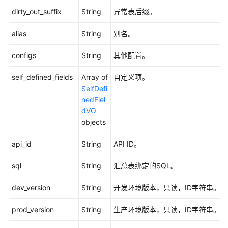
白
dirty_out_suffix
String
异常表后缀。
皮
书
alias
String
别名。
资
源
configs
String
其他配置。
支
self_defined_fields
Array of
自定义项。
持
SelfDefi
区
nedFiel
域
dVO
objects
系
统
api_id
String
API ID。
权
限
sql
String
汇总表绑定的SQL。
dev_version
String
开发环境版本，只读，ID字符串。
prod_version
String
生产环境版本，只读，ID字符串。