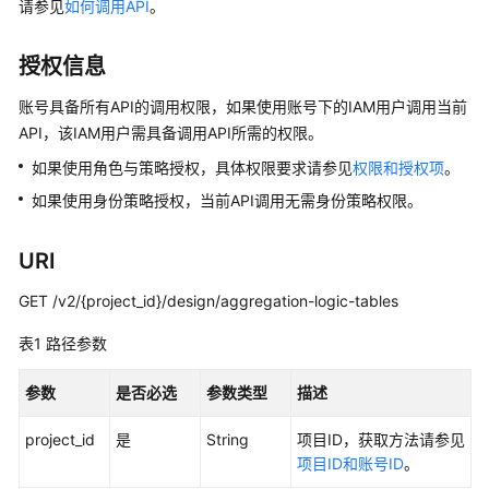
介
请参见
如何调用API
。
绍
授权信息
数
据
账号具备所有API的调用权限，如果使用账号下的IAM用户调用当前
治
API，该IAM用户需具备调用API所需的权限。
理
如果使用角色与策略授权，具体权限要求请参见
权限和授权项
。
方
法
如果使用身份策略授权，当前API调用无需身份策略权限。
论
URI
快
速
GET /v2/{project_id}/design/aggregation-logic-tables
入
门
表1
路径参数
用
参数
是否必选
参数类型
描述
户
project_id
指
是
String
项目ID，获取方法请参见
南
项目ID和账号ID
。