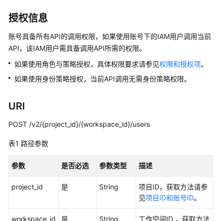
介
绍
授权信息
数
账号具备所有API的调用权限，如果使用账号下的IAM用户调用当前
据
API，该IAM用户需具备调用API所需的权限。
治
如果使用角色与策略授权，具体权限要求请参见
权限和授权项
。
理
方
如果使用身份策略授权，当前API调用无需身份策略权限。
法
论
URI
快
POST /v2/{project_id}/{workspace_id}/users
速
表1
入
路径参数
门
参数
是否必选
参数类型
描述
用
project_id
是
String
项目ID，获取方法请参
户
见
项目ID和账号ID
。
指
南
workspace_id
是
String
工作空间ID ，获取方法