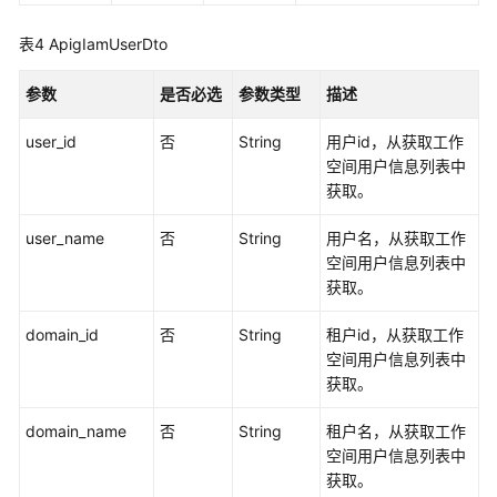
发
表4
ApigIamUserDto
API（V2）
参数
是否必选
参数类型
描述
管
理
user_id
否
String
用户id，从获取工作
中
空间用户信息列表中
心
获取。
API
user_name
否
String
用户名，从获取工作
数
空间用户信息列表中
据
获取。
连
接
domain_id
否
String
租户id，从获取工作
管
空间用户信息列表中
理
获取。
购
domain_name
否
String
租户名，从获取工作
买
空间用户信息列表中
实
获取。
例