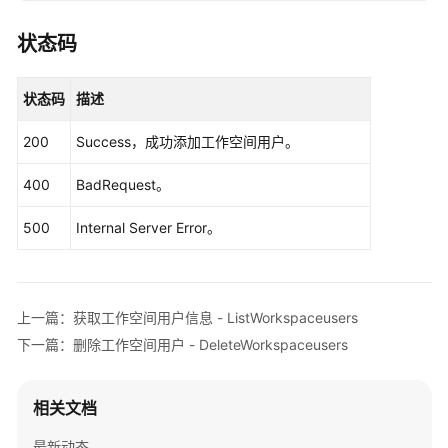
DataArtsStudioClient
client
=
 DataArtsStud
项
                .withCredential(auth)

状态码
                .withRegion(DataArtsStudioRegion.
附
                .build();

录
状态码
描述
AddWorkSpaceUsersRequest
request
=
new
Ad
        request.withWorkspaceId(
"{workspace_id}"
);
SDK
200
Success，成功添加工作空间用户。
try
 {

参
AddWorkSpaceUsersResponse
response
=
 
考
400
BadRequest。
            System.out.println(response.toString()
        } 
catch
 (ConnectionException e) {

常
500
Internal Server Error。
            e.printStackTrace();

见
        } 
catch
 (RequestTimeoutException e) {

问
            e.printStackTrace();

题
        } 
catch
 (ServiceResponseException e) {

上一篇：获取工作空间用户信息 - ListWorkspaceusers
            e.printStackTrace();

视
下一篇：删除工作空间用户 - DeleteWorkspaceusers
            System.out.println(e.getHttpStatusCode
频
            System.out.println(e.getRequestId());

帮
            System.out.println(e.getErrorCode());

助
相关文档
            System.out.println(e.getErrorMsg());

        }

文
最新动态