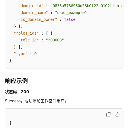
-
"domain_id"
:
"0833a5736980d53b0f22c0102ffcbfc0"
ListWorkspaceusers
"domain_name"
:
"user_example"
,
"is_domain_owner"
:
false
添
}
]
,
加
"roles_ids"
:
[
{
工
"role_id"
:
"r00003"
作
空
}
]
,
间
"type"
:
0
用
}
户
-
AddWorkSpaceUsers
响应示例
删
状态码：200
除
Success，成功添加工作空间用户。
工
作
空
间
{