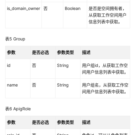
is_domain_owner
否
Boolean
是否是空间拥有者，
工
从获取工作空间用户
作
信息列表中获取。
空
间
表5
Group
管
理
参数
是否必选
参数类型
描述
实
id
否
String
用户组id，从获取工作空
例
间用户信息列表中获取。
管
理
name
否
String
用户组名，从获取工作空
间用户信息列表中获取。
工
作
空
表6
ApigRole
间
用
参数
是否必选
参数类型
描述
户
管