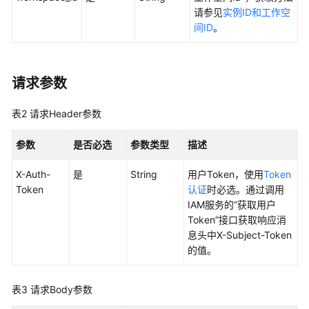
请参见
实例ID和工作空
最
间ID
。
佳
实
践
请求参数
API
参
表2
请求Header参数
考
参数
是否必选
参数类型
描述
使
用
X-Auth-
是
String
用户Token，使用
Token
前
Token
认证
时必选。通过调用
必
IAM服务的“获取用户
读
Token”接口获取响应消
息头中X-Subject-Token
API
的值。
概
览
表3
请求Body参数