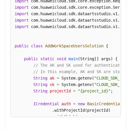
import
服
import
务
import
API
import
import
 com.huaweicloud.sdk.dataartsstudio.v1.model
数
据
安
public
class
AddWorkSpaceUsersSolution
 {

全
API
public
static
void
main
(String[] args)
 {

// The AK and SK used for authentication 
应
// In this example, AK and SK are stored 
用
String
ak
=
 System.getenv(
"CLOUD_SDK_AK"
);
示
String
sk
=
 System.getenv(
"CLOUD_SDK_SK"
);
例
String
projectId
=
"{project_id}"
;

ICredential
auth
=
new
BasicCredentials
()

权
                .withProjectId(projectId)

限
                .withAk(ak)

和
                .withSk(sk);

授
权