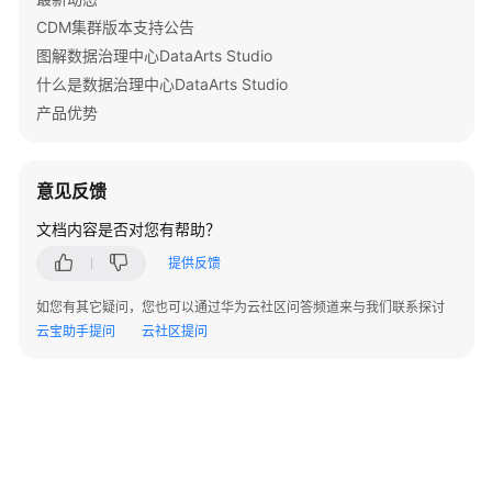
    }

档
CDM集群版本支持公告
下
图解数据治理中心DataArts Studio
载
什么是数据治理中心DataArts Studio
产品优势
通
用
参
意见反馈
考
文档内容是否对您有帮助？
产
提供反馈
品
如您有其它疑问，您也可以通过华为云社区问答频道来与我们联系探讨
术
云宝助手提问
云社区提问
语
责
任
共
担