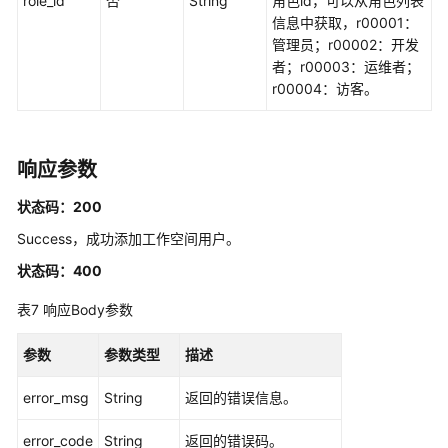
role_id
否
String
角色id，可以从角色列表
理
信息中获取，r00001：
管理员；r00002：开发
获
者；r00003：运维者；
取
r00004：访客。
工
作
空
响应参数
间
用
状态码：200
户
Success，成功添加工作空间用户。
角
色
状态码：400
-
ListWorkspaceRoles
表7
响应Body参数
编
参数
参数类型
描述
辑
工
error_msg
String
返回的错误信息。
作
空
error_code
String
返回的错误码。