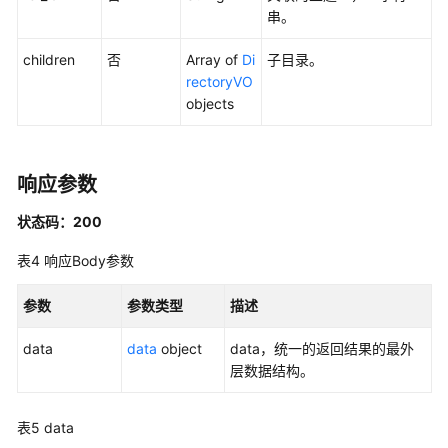
串。
概
览
children
否
Array of
Di
子目录。
rectoryVO
信
objects
息
架
构
响应参数
接
口
状态码：200
数
表4
响应Body参数
据
标
参数
参数类型
描述
准
接
data
data
object
data，统一的返回结果的最外
口
层数据结构。
数
表5
data
据