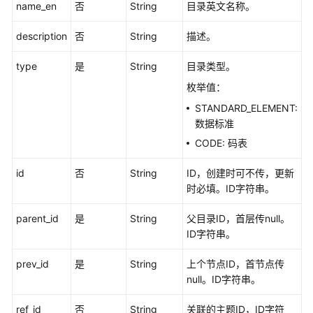
发
name_en
否
String
目录英文名称。
API（V1）
description
否
String
描述。
数
type
是
String
目录类型。
据
开
枚举值：
发
STANDARD_ELEMENT:
API（V2）
数据标准
CODE: 码表
管
理
id
否
String
ID，创建时可不传，更新
中
时必填。ID字符串。
心
API
parent_id
是
String
父目录ID，首层传null。
ID字符串。
数
据
prev_id
是
String
上个节点ID，首节点传
架
null。ID字符串。
构
API
ref_id
否
String
关联的主题ID，ID字符