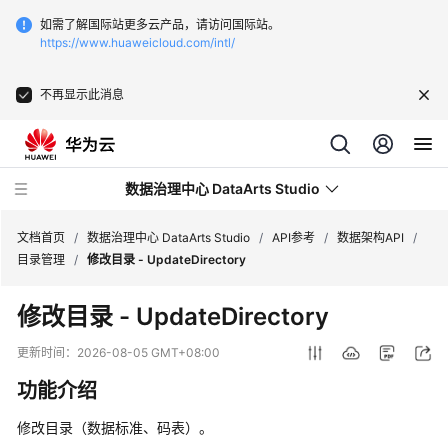
如需了解国际站更多云产品，请访问国际站。
https://www.huaweicloud.com/intl/
不再显示此消息
数据治理中心 DataArts Studio
文档首页
/
数据治理中心 DataArts Studio
/
API参考
/
数据架构API
/
目录管理
/
修改目录 - UpdateDirectory
最
修改目录 - UpdateDirectory
新
动
更新时间：
2026-08-05 GMT+08:00
态
功能介绍
服
修改目录（数据标准、码表）。
务