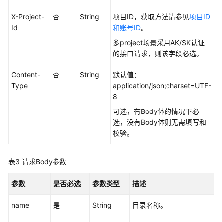
API
X-Project-
否
String
项目ID，获取方法请参见
项目ID
概
Id
和账号ID
。
览
多project场景采用AK/SK认证
的接口请求，则该字段必选。
如
何
Content-
否
String
默认值：
调
Type
application/json;charset=UTF-
用
8
API
可选，有Body体的情况下必
选，没有Body体则无需填写和
数
校验。
据
集
成
表3
请求Body参数
API
参数
是否必选
参数类型
描述
数
据
name
是
String
目录名称。
开