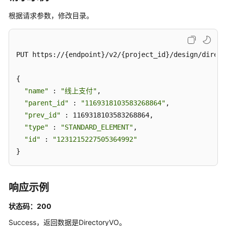
接
根据请求参数，修改目录。
口
维
度
PUT https://{endpoint}/v2/{project_id}/design/direct
接
口
{

"name"
 : 
"线上支付"
,

限
"parent_id"
 : 
"1169318103583268864"
,

定
"prev_id"
 : 1169318103583268864,

接
"type"
 : 
"STANDARD_ELEMENT"
,

口
"id"
 : 
"1231215227505364992"
}
维
度
表
响应示例
接
口
状态码：200
Success，返回数据是DirectoryVO。
事