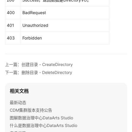
权
        body.withPrevId(
"1169318103583268864"
);

限
        body.withParentId(
"1169318103583268864"
);

400
BadRequest
和
        body.withId(
"1231215227505364992"
);

授
        body.withType(DirectoryVO.DirectoryVO.fro
401
Unauthorized
权
        body.withName(
"线上支付"
);

项
        request.withBody(body);

403
Forbidden
try
 {

UpdateDirectoryResponse
response
=
 cl
附
            System.out.println(response.toString()
录
        } 
catch
 (ConnectionException e) {

上一篇：创建目录 - CreateDirectory
            e.printStackTrace();

SDK
下一篇：删除目录 - DeleteDirectory
        } 
catch
 (RequestTimeoutException e) {

参
            e.printStackTrace();

考
        } 
catch
 (ServiceResponseException e) {

相关文档
            e.printStackTrace();

常
            System.out.println(e.getHttpStatusCode
见
最新动态
            System.out.println(e.getRequestId());

问
CDM集群版本支持公告
            System.out.println(e.getErrorCode());

题
图解数据治理中心DataArts Studio
            System.out.println(e.getErrorMsg());

什么是数据治理中心DataArts Studio
        }

视
    }
