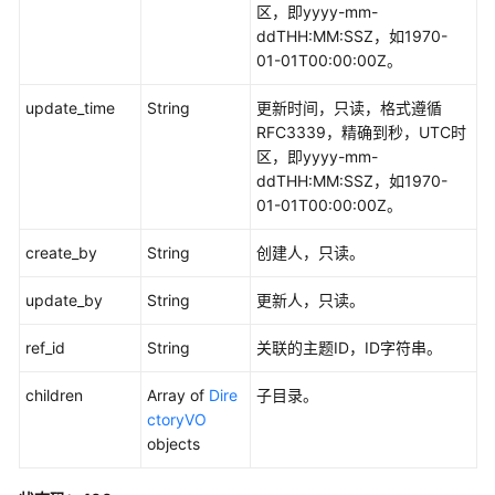
区，即yyyy-mm-
主
ddTHH:MM:SSZ，如1970-
题
01-01T00:00:00Z。
层
级
update_time
String
更新时间，只读，格式遵循
接
RFC3339，精确到秒，UTC时
口
区，即yyyy-mm-
ddTHH:MM:SSZ，如1970-
目
01-01T00:00:00Z。
录
管
create_by
String
创建人，只读。
理
update_by
String
更新人，只读。
获
取
ref_id
String
关联的主题ID，ID字符串。
所
children
有
Array of
Dire
子目录。
目
ctoryVO
录
objects
-
ListDirectories