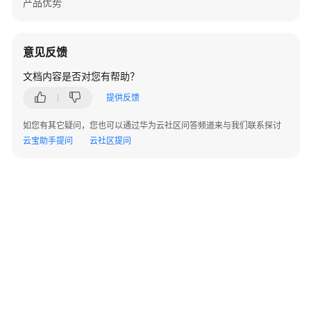
产品优势
频
帮
助
意见反馈
文
文档内容是否对您有帮助？
档
下
提供反馈
载
如您有其它疑问，您也可以通过华为云社区问答频道来与我们联系探讨
云宝助手提问
云社区提问
通
用
参
考
产
品
术
语