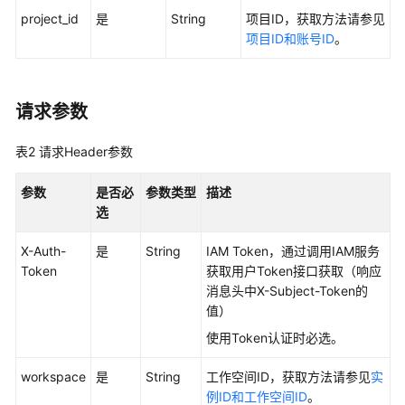
project_id
是
String
项目ID，获取方法请参见
用
项目ID和账号ID
。
户
指
南
请求参数
最
佳
表2
请求Header参数
实
践
参数
是否必
参数类型
描述
选
API
参
X-Auth-
是
String
IAM Token，通过调用IAM服务
考
Token
获取用户Token接口获取（响应
消息头中X-Subject-Token的
值）
使
用
使用Token认证时必选。
前
必
workspace
是
String
工作空间ID，获取方法请参见
实
读
例ID和工作空间ID
。