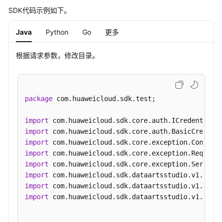
分
SDK代码示例如下。
层
接
Java
Python
Go
更多
口
根据请求参数，修改目录。
预
览
sql
接
package
 com.huaweicloud.sdk.test;

口
import
数
import
据
import
质
import
量
import
API
import
import
数
import
 com.huaweicloud.sdk.dataartsstudio.v1.model
据
目