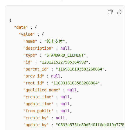
实
表
接
{
口
"data"
:
{
"value"
:
{
汇
"name"
:
"线上支付"
,
总
"description"
:
null
,
表
"type"
:
"STANDARD_ELEMENT"
,
接
"id"
:
"1231215227505364992"
,
口
"parent_id"
:
"1169318103583268864"
,
业
"prev_id"
:
null
,
务
"root_id"
:
"1169318103583268864"
,
指
"qualified_name"
:
null
,
标
"create_time"
:
null
,
接
"update_time"
:
null
,
口
"from_public"
:
null
,
"create_by"
:
null
,
版
"update_by"
:
"0833a573fe80d5401f6dc010a775569
本