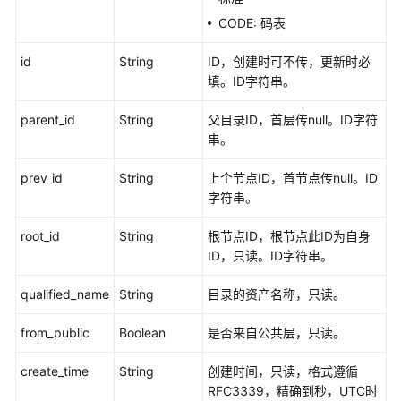
标
准
CODE: 码表
模
id
String
ID，创建时可不传，更新时必
板
填。ID字符串。
接
口
parent_id
String
父目录ID，首层传null。ID字符
串。
审
批
prev_id
String
上个节点ID，首节点传null。ID
管
字符串。
理
接
root_id
String
根节点ID，根节点此ID为自身
口
ID，只读。ID字符串。
主
qualified_name
String
目录的资产名称，只读。
题
管
from_public
Boolean
是否来自公共层，只读。
理
接
create_time
String
创建时间，只读，格式遵循
口
RFC3339，精确到秒，UTC时