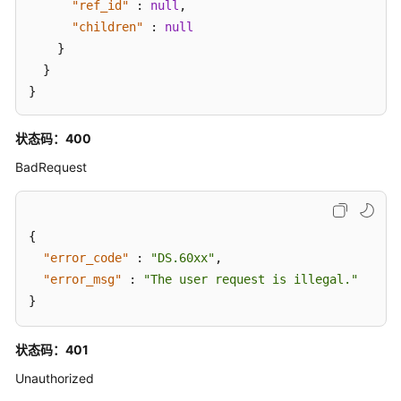
"ref_id"
:
null
,
信
"children"
:
null
息
}
接
}
口
}
关
系
状态码：400
建
BadRequest
模
接
口
{
导
"error_code"
:
"DS.60xx"
,
入
"error_msg"
:
"The user request is illegal."
导
}
出
接
状态码：401
口
Unauthorized
自