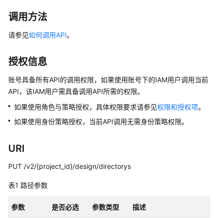
公
告
调用方法
请参见
如何调用API
。
产
品
介
授权信息
绍
账号具备所有API的调用权限，如果使用账号下的IAM用户调用当前
API，该IAM用户需具备调用API所需的权限。
数
据
如果使用角色与策略授权，具体权限要求请参见
权限和授权项
。
治
如果使用身份策略授权，当前API调用无需身份策略权限。
理
方
法
URI
论
PUT /v2/{project_id}/design/directorys
快
表1
路径参数
速
入
参数
是否必选
参数类型
描述
门