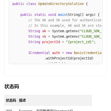
录
public
class
UpdateDirectorySolution
 {

API
public
static
void
main
(String[] args)
 {

数
// The AK and SK used for authentication 
据
// In this example, AK and SK are stored 
服
String
ak
=
 System.getenv(
"CLOUD_SDK_AK"
);
务
String
sk
=
 System.getenv(
"CLOUD_SDK_SK"
);
API
String
projectId
=
"{project_id}"
;

数
ICredential
auth
=
new
BasicCredentials
()

据
                .withProjectId(projectId)

安
                .withAk(ak)

全
                .withSk(sk);

API
DataArtsStudioClient
client
=
 DataArtsStud
应
                .withCredential(auth)

状态码
用
                .withRegion(DataArtsStudioRegion.
示
                .build();

状态码
描述
例
UpdateDirectoryRequest
request
=
new
Upda
DirectoryVO
body
=
new
DirectoryVO
();

200
Success，返回数据是DirectoryVO。