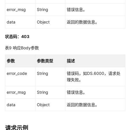
DeleteDirectory
error_msg
String
错误信息。
原
data
Object
返回的数据信息。
子
指
状态码：403
标
接
表9
响应Body参数
口
参数
参数类型
描述
衍
生
error_code
String
错误码，如DS.6000，请求处
指
理失败。
标
接
error_msg
String
错误信息。
口
data
Object
返回的数据信息。
复
合
指
请求示例
标