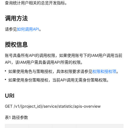
公
查询统计用户相关的总览开发指标。
告
调用方法
产
品
请参见
如何调用API
。
介
绍
授权信息
数
账号具备所有API的调用权限，如果使用账号下的IAM用户调用当前
据
API，该IAM用户需具备调用API所需的权限。
治
如果使用角色与策略授权，具体权限要求请参见
权限和授权项
。
理
方
如果使用身份策略授权，当前API调用无需身份策略权限。
法
论
URI
快
GET /v1/{project_id}/service/statistic/apis-overview
速
表1
入
路径参数
门