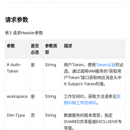
API
概
请求参数
览
表3
请求Header参数
如
何
参数
是否
参数类
描述
调
必选
型
用
API
X-Auth-
是
String
用户Token，使用
Token认证
时必
Token
选。通过调用IAM服务的“获取用
数
户Token”接口获取响应消息头中
据
X-Subject-Token的值。
集
成
workspace
是
String
工作空间ID，获取方法请参见
实
API
例ID和工作空间ID
。
数
Dlm-Type
否
String
数据服务的版本类型，指定
据
SHARED共享版或EXCLUSIVE专
开
享版。