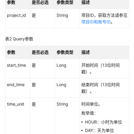
参数
是否必选
参数类型
描述
用
project_id
是
String
项目ID，获取方法请参见
户
项目ID和账号ID
。
指
南
表2
Query参数
最
佳
参数
是否必选
参数类型
描述
实
践
start_time
是
Long
开始时间（13位时间
戳）。
API
参
end_time
是
Long
结束时间（13位时间
考
戳）。
使
time_unit
是
String
时间单位。
用
枚举值：
前
HOUR：小时为单位
必
读
DAY：天为单位