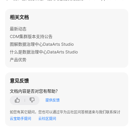
总
            System.out.println(e.getHttpStatusCode
览
            System.out.println(e.getRequestId());

相关文档
调
            System.out.println(e.getErrorCode());

用
            System.out.println(e.getErrorMsg());

最新动态
指
        }

CDM集群版本支持公告
标
    }

-
图解数据治理中心DataArts Studio
ShowAppsOverview
什么是数据治理中心DataArts Studio
产品优势
查
询
API
意见反馈
服
务
文档内容是否对您有帮助？
调
提供反馈
用
TopN
如您有其它疑问，您也可以通过华为云社区问答频道来与我们联系探讨
-
云宝助手提问
云社区提问
ListApisTop