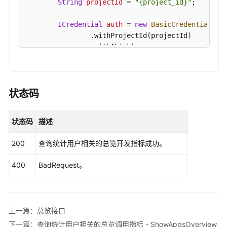
String
projectId
=
"{project_id}"
;

关
的
ICredential
auth
=
new
BasicCredentials
()

总
                .withProjectId(projectId)

览
                .withAk(ak)

开
                .withSk(sk);

发
指
DataArtsStudioClient
client
=
 DataArtsStud
标
                .withCredential(auth)

状态码
-
                .withRegion(DataArtsStudioRegion.
ShowApisOverview
                .build();

状态码
描述
ShowApisOverviewRequest
request
=
new
Sho
查
try
 {

200
查询统计用户相关的总览开发指标成功。
询
ShowApisOverviewResponse
response
=
 c
统
            System.out.println(response.toString()
400
BadRequest。
计
        } 
catch
 (ConnectionException e) {

用
            e.printStackTrace();

户
        } 
catch
 (RequestTimeoutException e) {

相
            e.printStackTrace();

上一篇：总览接口
关
        } 
catch
 (ServiceResponseException e) {

的
下一篇：查询统计用户相关的总览调用指标 - ShowAppsOverview
            e.printStackTrace();
