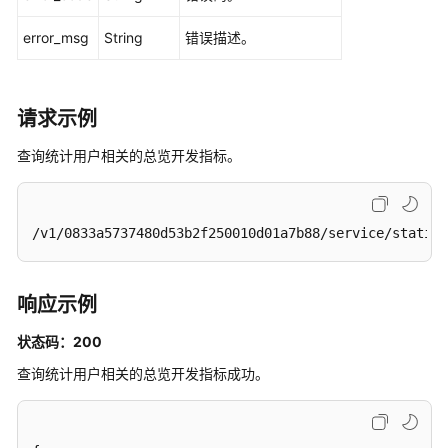
管
理
error_msg
String
错误描述。
接
口
请求示例
申
请
查询统计用户相关的总览开发指标。
管
理
接
口
/v1/0833a5737480d53b2f250010d01a7b88/service/statist
消
息
响应示例
管
理
状态码：200
接
查询统计用户相关的总览开发指标成功。
口
授