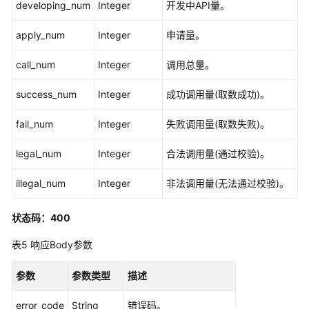
developing_num
Integer
开发中API量。
数
apply_num
Integer
申请量。
据
质
call_num
Integer
调用总量。
量
API
success_num
Integer
成功调用量(取数成功)。
数
fail_num
Integer
失败调用量(取数失败)。
据
目
legal_num
Integer
合法调用量(通过校验)。
录
API
illegal_num
Integer
非法调用量(无法通过校验)。
数
状态码：400
据
服
表5
响应Body参数
务
API
参数
参数类型
描述
API
error_code
String
错误码。