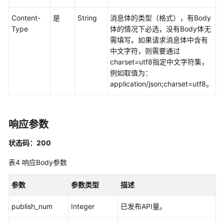
发
API（V1）
Content-
是
String
消息体的类型（格式），有Body
Type
体的情况下必选，没有Body体无
数
需填写。如果请求消息体中含有
据
中文字符，则需要通过
开
charset=utf8指定中文字符集，
发
例如取值为：
API（V2）
application/json;charset=utf8。
管
理
响应参数
中
心
状态码：200
API
表4
响应Body参数
数
据
参数
参数类型
描述
架
构
publish_num
Integer
已发布API量。
API