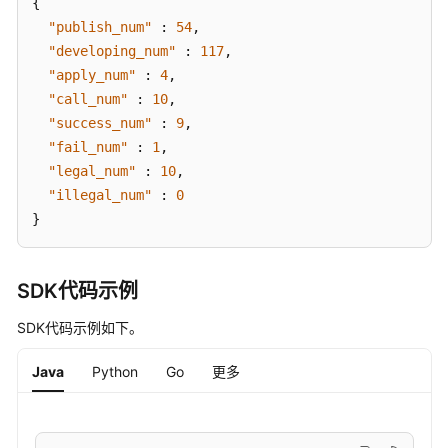
{
权
管
"publish_num"
:
54
,
理
"developing_num"
:
117
,
接
"apply_num"
:
4
,
口
"call_num"
:
10
,
"success_num"
:
9
,
服
"fail_num"
:
1
,
务
"legal_num"
:
10
,
目
"illegal_num"
:
0
录
}
管
理
接
SDK代码示例
口
SDK代码示例如下。
网
关
Java
Python
Go
更多
管
理
接
口