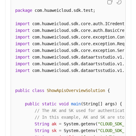
package
 com.huaweicloud.sdk.test;

应
用
import
管
import
理
import
接
import
口
import
import
总
import
览
import
 com.huaweicloud.sdk.dataartsstudio.v1.model
接
口
public
class
ShowApisOverviewSolution
 {

查
询
public
static
void
main
(String[] args)
 {

统
// The AK and SK used for authentication 
计
// In this example, AK and SK are stored 
用
String
ak
=
 System.getenv(
"CLOUD_SDK_AK"
);
户
String
sk
=
 System.getenv(
"CLOUD_SDK_SK"
);
相