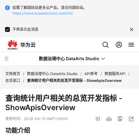
如需了解国际站更多云产品，请访问国际站。
https://www.huaweicloud.com/intl/
不再显示此消息
数据治理中心 DataArts Studio
文档首页
/
数据治理中心 DataArts Studio
/
API参考
/
数据服务API
/
总览接口
/
查询统计用户相关的总览开发指标 - ShowApisOverview
最
查询统计用户相关的总览开发指标 -
新
ShowApisOverview
动
态
更新时间：
2026-04-15 GMT+08:00
服
功能介绍
务