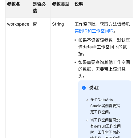
参数名
是否必
参数类型
说明
API
选
概
览
workspace
否
String
工作空间id。获取方法请参见
实例ID和工作空间ID
。
如
如果不设置该参数，默认查
何
询default工作空间下的数
调
据。
用
如果需要查询其他工作空间
API
的数据，需要带上该消息
头。
数
据
说明：
集
成
多个
DataArts
API
Studio
实例需要指
定工作空间。
数
当工作空间里面没
有default工作空间
据
时，工作空间为必
开