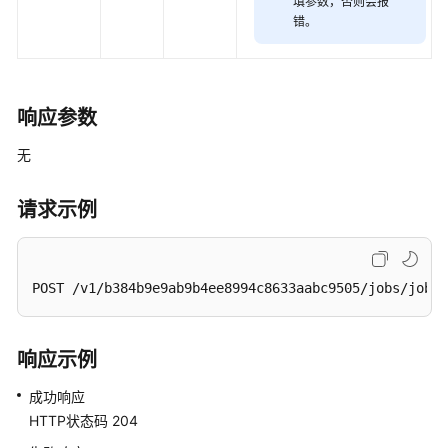
填参数，否则会报
发
错。
API（V1）
脚
本
响应参数
开
发
无
API
请求示例
资
源
管
理
POST /v1/b384b9e9ab9b4ee8994c8633aabc9505/jobs/job_b
API
作
响应示例
业
开
成功响应
发
HTTP状态码 204
API