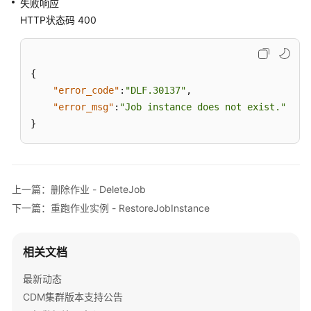
失败响应
HTTP状态码 400
创
建
作
业
{
-
"error_code"
:
"DLF.30137"
,
CreateJob
"error_msg"
:
"Job instance does not exist."
}
修
改
作
业
上一篇：删除作业 - DeleteJob
-
UpdateJob
下一篇：重跑作业实例 - RestoreJobInstance
查
相关文档
询
作
最新动态
业
CDM集群版本支持公告
列