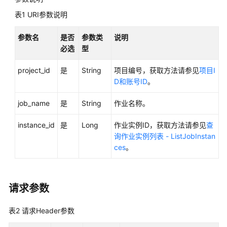
表1
URI参数说明
用
户
参数名
是否
参数类
说明
指
必选
型
南
project_id
是
String
项目编号，获取方法请参见
项目I
最
D和账号ID
。
佳
实
job_name
是
String
作业名称。
践
instance_id
是
Long
作业实例ID，获取方法请参见
查
API
询作业实例列表 - ListJobInstan
参
ces
。
考
使
用
请求参数
前
必
表2
请求Header参数
读