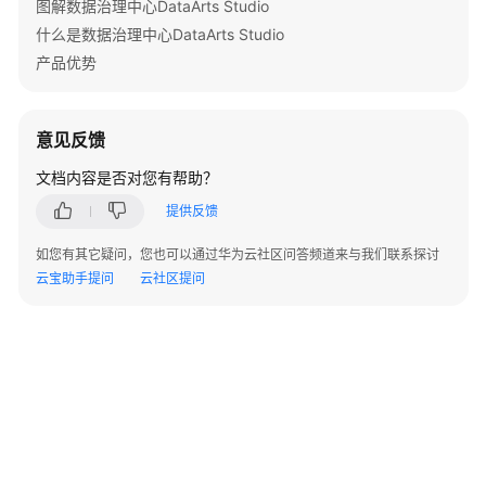
表
图解数据治理中心DataArts Studio
-
什么是数据治理中心DataArts Studio
ListJobs
产品优势
查
询
意见反馈
作
业
文档内容是否对您有帮助？
详
提供反馈
情
-
如您有其它疑问，您也可以通过华为云社区问答频道来与我们联系探讨
ShowJob
云宝助手提问
云社区提问
查
询
作
业
文
件
-
©2026 Huaweicloud.com 版权所有
黔ICP备20004760号-14
苏B2-20130048号
ShowFileInfo