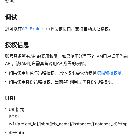
实例。
公
告
调试
产
您可以在
API Explorer
中调试该接口，支持自动认证鉴权。
品
介
绍
授权信息
账号具备所有API的调用权限，如果使用账号下的IAM用户调用当前
数
据
API，该IAM用户需具备调用API所需的权限。
治
如果使用角色与策略授权，具体权限要求请参见
权限和授权项
。
理
如果使用身份策略授权，当前API调用无需身份策略权限。
方
法
论
URI
URI格式
快
速
POST
入
/v1/{project_id}/jobs/{job_name}/instances/{instance_id}/stop
门
参数说明