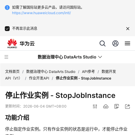
如需了解国际站更多云产品，请访问国际站。
https://www.huaweicloud.com/intl/
不再显示此消息
数据治理中心 DataArts Studio
文档首页
/
数据治理中心 DataArts Studio
/
API参考
/
数据开发
API（V1）
/
作业开发API
/
停止作业实例 - StopJobInstance
最
停止作业实例 - StopJobInstance
新
动
更新时间：
2026-06-04 GMT+08:00
态
功能介绍
服
停止指定作业实例。只有作业实例的状态是运行中，才能停止作业
务