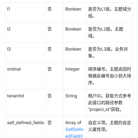
l1
否
Boolean
是否为L1层。主题域分
审
组。
批
管
l2
否
Boolean
是否为L2层。主题
理
域。
接
口
l3
否
Boolean
是否为L3层。业务对
象。
主
题
ordinal
否
Integer
顺序编号。主题返回时
管
根据此编号由小到大排
理
序。
接
口
tenantId
否
String
租户ID。获取方式参考
此接口的路径参数
查
“project_id”获取。
找
主
self_defined_fields
否
Array of
自定义项。主题的自定
题
SelfDefin
义属性项。
列
edFieldV