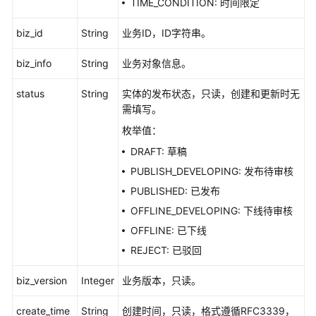
TIME_CONDITION: 时间限定
质
量
biz_id
String
业务ID，ID字符串。
API
biz_info
String
业务对象信息。
数
据
status
String
实体的发布状态，只读，创建和更新时无
目
需填写。
录
枚举值：
API
DRAFT: 草稿
数
PUBLISH_DEVELOPING: 发布待审核
据
PUBLISHED: 已发布
服
OFFLINE_DEVELOPING: 下线待审核
务
API
OFFLINE: 已下线
REJECT: 已驳回
数
据
biz_version
Integer
业务版本，只读。
安
全
create_time
String
创建时间，只读，格式遵循RFC3339，