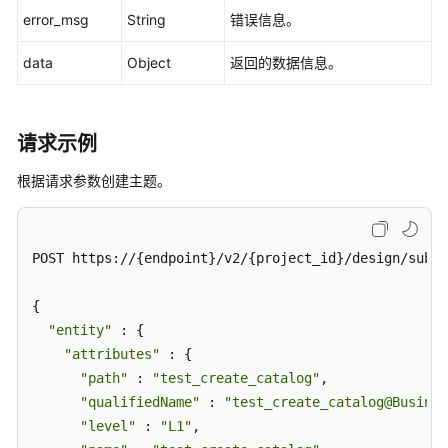
error_msg
String
错误信息。
data
Object
返回的数据信息。
请求示例
根据请求参数创建主题。
POST https://{endpoint}/v2/{project_id}/design/subje
{

"entity"
 : {

"attributes"
 : {

"path"
 : 
"test_create_catalog"
,

"qualifiedName"
 : 
"test_create_catalog@Busines
"level"
 : 
"L1"
,
