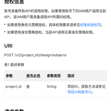
介
授权信息
绍
账号具备所有API的调用权限，如果使用账号下的IAM用户调用当前
API，该IAM用户需具备调用API所需的权限。
数
据
如果使用角色与策略授权，具体权限要求请参见
权限和授权项
。
治
如果使用身份策略授权，当前API调用无需身份策略权限。
理
方
法
URI
论
POST /v2/{project_id}/design/subjects
快
表1
路径参数
速
入
参数
是否必选
参数类型
描述
门
project_id
是
String
项目ID，获取方法请参见
用
项目ID和账号ID
。
户
指
南