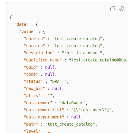
{
"data"
:
{
"value"
:
{
"name_ch"
:
"test_create_catalog"
,
"name_en"
:
"test_create_catalog"
,
"description"
:
"this is a demo."
,
"qualified_name"
:
"test_create_catalog@Busine
"guid"
:
null
,
"code"
:
null
,
"status"
:
"DRAFT"
,
"new_biz"
:
null
,
"alias"
:
""
,
"data_owner"
:
"dataOwner"
,
"data_owner_list"
:
"[\"test_user\"]"
,
"data_department"
:
null
,
"path"
:
"test_create_catalog"
,
"level"
:
1
,