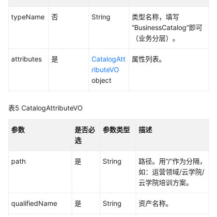
发
typeName
否
String
类型名称，填写
API（V2）
“BusinessCatalog”即可
（业务分层）。
管
理
attributes
是
CatalogAtt
属性列表。
中
ributeVO
心
object
API
表5
CatalogAttributeVO
数
据
参数
架
是否必
参数类型
描述
构
选
API
path
是
String
路径。用“/”作为分隔，
如：运营领域/云学院/
概
云学院培训方案。
览
qualifiedName
是
String
资产名称。
信
息