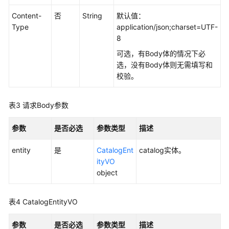
如
何
Content-
否
String
默认值：
调
Type
application/json;charset=UTF-
用
8
API
可选，有Body体的情况下必
选，没有Body体则无需填写和
数
校验。
据
集
成
表3
请求Body参数
API
参数
是否必选
参数类型
描述
数
据
entity
是
CatalogEnt
catalog实体。
开
ityVO
发
object
API（V1）
表4
CatalogEntityVO
数
据
参数
是否必选
参数类型
描述
开