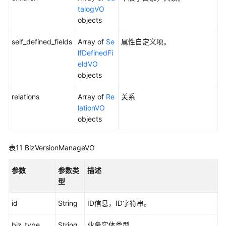
talogVO
维
objects
度
表
self_defined_fields
Array of
Se
属性自定义项。
接
lfDefinedFi
口
eldVO
objects
事
实
relations
Array of
Re
关系
表
lationVO
接
objects
口
汇
表11
BizVersionManageVO
总
表
参数
参数类
描述
接
型
口
id
String
ID信息，ID字符串。
业
biz_type
务
String
业务实体类型。