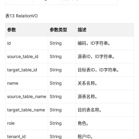
常
表13
RelationVO
见
问
参数
参数类型
描述
题
id
String
编码，ID字符串。
视
频
source_table_id
String
源表ID，ID字符串。
帮
助
target_table_id
String
目标表ID，ID字符串。
文
name
String
关系名称。
档
下
source_table_name
String
源表名称。
载
target_table_name
String
目的表名称。
通
role
String
角色。
用
参
tenant_id
String
租户ID。