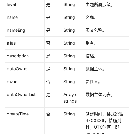
level
是
String
主题所属层级。
架
构
name
是
String
名称。
接
口
nameEng
是
String
英文名称。
数
alias
否
String
别名。
据
标
description
是
String
描述。
准
接
dataOwner
是
String
数据主体。
口
owner
否
String
责任人。
数
据
dataOwnerList
是
Array of
数据主体列表。
源
strings
接
口
createTime
否
String
创建时间，格式遵循
RFC3339，精确到
码
秒，UTC时区，即
表
yyyy-mm-