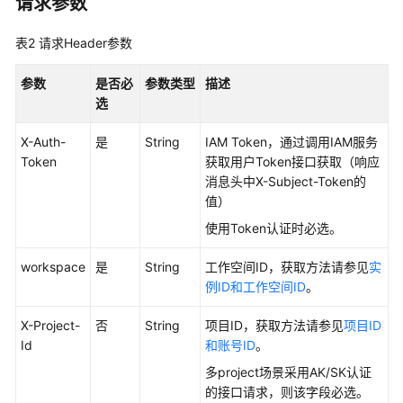
请求参数
最
佳
表2
请求Header参数
实
践
参数
是否必
参数类型
描述
选
API
参
X-Auth-
是
String
IAM Token，通过调用IAM服务
考
Token
获取用户Token接口获取（响应
消息头中X-Subject-Token的
值）
使
用
使用Token认证时必选。
前
必
workspace
是
String
工作空间ID，获取方法请参见
实
读
例ID和工作空间ID
。
API
X-Project-
否
String
项目ID，获取方法请参见
项目ID
概
Id
和账号ID
。
览
多project场景采用AK/SK认证
的接口请求，则该字段必选。