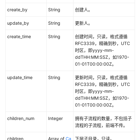
接
create_by
String
创建人。
口
update_by
String
更新人。
复
合
create_time
String
创建时间，只读，格式遵循
指
RFC3339，精确到秒，UTC
标
时区，即yyyy-mm-
接
ddTHH:MM:SSZ，如1970-
口
01-01T00:00:00Z。
维
update_time
String
更新时间，只读，格式遵循
度
RFC3339，精确到秒，UTC
接
时区，即yyyy-mm-
口
ddTHH:MM:SSZ，如1970-
01-01T00:00:00Z。
限
children_num
Integer
拥有子流程的数量，不包括子
定
流程的子流程，前端不传。
接
口
children
Array of
Ca
下层子目录，只读。