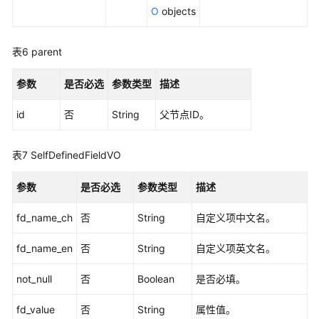
表
O
objects
-
SearchSubject
表6
parent
删
参数
是否必选
参数类型
描述
除
主
id
否
String
父节点ID。
题
-
DeleteSubject
表7
SelfDefinedFieldVO
创
参数
是否必选
参数类型
描述
建
主
fd_name_ch
否
String
自定义项中文名。
题
-
fd_name_en
否
String
自定义项英文名。
CreateSubject
not_null
否
Boolean
是否必填。
修
fd_value
否
String
属性值。
改