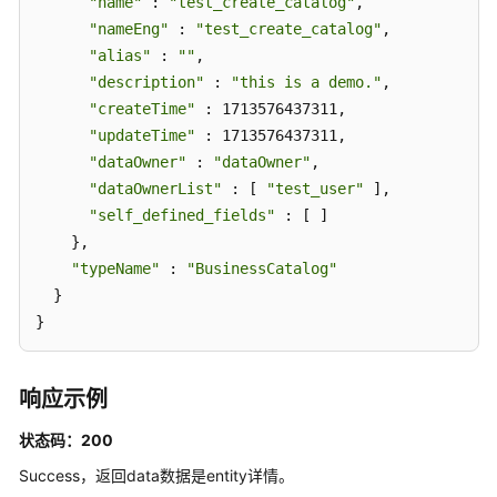
"name"
 : 
"test_create_catalog"
,

"nameEng"
 : 
"test_create_catalog"
,

"alias"
 : 
""
,

"description"
 : 
"this is a demo."
,

"createTime"
 : 1713576437311,

"updateTime"
 : 1713576437311,

"dataOwner"
 : 
"dataOwner"
,

"dataOwnerList"
 : [ 
"test_user"
 ],

"self_defined_fields"
 : [ ]

    },

"typeName"
 : 
"BusinessCatalog"
  }

}
响应示例
状态码：200
Success，返回data数据是entity详情。