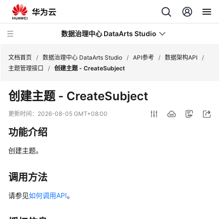
数据治理中心 DataArts Studio
文档首页
/
数据治理中心 DataArts Studio
/
API参考
/
数据架构API
/
主题管理接口
/
创建主题 - CreateSubject
最
创建主题 - CreateSubject
新
动
更新时间：
2026-08-05 GMT+08:00
态
功能介绍
服
创建主题。
务
公
告
调用方法
请参见
如何调用API
。
产
品