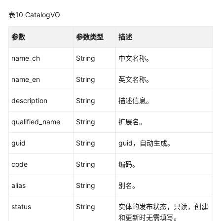
息
表10
CatalogVO
-
ListBusiness
参数
参数类型
描述
查
name_ch
String
中文名称。
找
主
name_en
String
英文名称。
题
列
description
String
描述信息。
表
(新)
qualified_name
String
扩展名。
-
SearchSubjectNew
guid
String
guid，自动生成。
删
code
String
编码。
除
主
alias
String
别名。
题
(新)
status
String
实体的发布状态，只读，创建
-
和更新时无需填写。