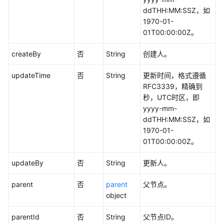
管
ddTHH:MM:SSZ，如
理
1970-01-
接
01T00:00:00Z。
口
createBy
否
String
创建人。
流
updateTime
否
String
更新时间，格式遵循
程
RFC3339，精确到
架
秒，UTC时区，即
构
yyyy-mm-
接
ddTHH:MM:SSZ，如
口
1970-01-
01T00:00:00Z。
数
据
updateBy
否
String
更新人。
标
准
parent
否
parent
父节点。
模
object
板
接
parentId
否
String
父节点ID。
口