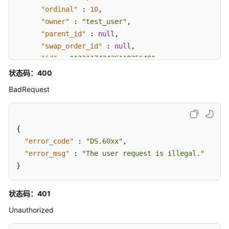
"ordinal"
:
10
,
"owner"
:
"test_user"
,
"parent_id"
:
null
,
"swap_order_id"
:
null
,
"id"
:
"1231174343611035648"
,
"qualified_id"
:
null
,
状态码：400
"from_public"
:
null
,
BadRequest
"create_by"
:
"test_user"
,
"update_by"
:
"test_user"
,
"create_time"
:
"2024-04-20T09:27:17.63+08:00"
{
"update_time"
:
"2024-04-20T09:27:17.63+08:00"
"error_code"
:
"DS.60xx"
,
"self_defined_fields"
:
[
]
,
"error_msg"
:
"The user request is illegal."
"children_num"
:
null
,
}
"children"
:
null
}
状态码：401
}
}
Unauthorized