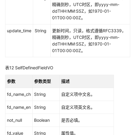
API
精确到秒，UTC时区，即yyyy-mm-
ddTHH:MM:SSZ，如1970-01-
应
01T00:00:00Z。
用
update_time
示
String
更新时间，只读，格式遵循RFC3339，
例
精确到秒，UTC时区，即yyyy-mm-
ddTHH:MM:SSZ，如1970-01-
01T00:00:00Z。
权
限
和
表12
SelfDefinedFieldVO
授
权
参数
参数类型
描述
项
fd_name_ch
String
自定义项中文名。
附
录
fd_name_en
String
自定义项英文名。
SDK
not_null
Boolean
是否必填。
参
考
fd_value
String
属性值。