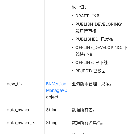
DeleteSubjectNew
枚举值：
创
DRAFT: 草稿
建
PUBLISH_DEVELOPING:
主
发布待审核
题
PUBLISHED: 已发布
(新)
OFFLINE_DEVELOPING: 下
-
线待审核
CreateSubjectNew
OFFLINE: 已下线
修
REJECT: 已驳回
改
主
new_biz
BizVersion
业务版本管理，只读。
题
ManageVO
(新)
object
-
UpdateSubjectNew
data_owner
String
数据所有者。
主
data_owner_list
String
数据所有者集合。
题