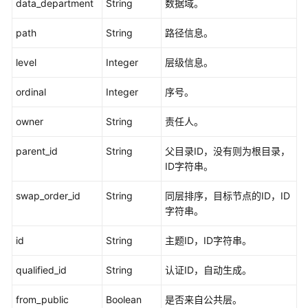
层
data_department
String
数据域。
级
接
path
String
路径信息。
口
level
Integer
层级信息。
目
ordinal
Integer
序号。
录
管
owner
String
责任人。
理
parent_id
String
父目录ID，没有则为根目录，
原
ID字符串。
子
指
swap_order_id
String
同层排序，目标节点的ID，ID
标
字符串。
接
口
id
String
主题ID，ID字符串。
衍
qualified_id
String
认证ID，自动生成。
生
指
from_public
Boolean
是否来自公共层。
标