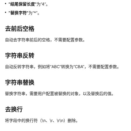
中
“结尾保留长度”
为
“4”
。
创
“替换字符”
为
“*”
。
建
作
去前后空格
业
自动去字符串前后的空格，不需要配置参数。
时
间
字符串反转
宏
变
自动反转字符串，例如将
“ABC”
转换为
“CBA”
，不需要配置参数。
量
使
用
字符串替换
解
替换字符串，需要用户配置被替换的对象，以及替换后的值。
析
优
去换行
化
将字段中的换行符（\n、\r、\r\n）删除。
迁
移