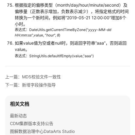
根据指定的偏移类型（month/day/hour/minute/second）及
偏移量（正数表示增加，负数表示减少），将指定格式的时间
转换为一个新时间，例如将
“2019-05-21 12:00:00”
增加8个
小时。
表达式：DateUtils.getCurrentTimeByZone("
yyyy-MM-dd
HH:mm:ss
",value, "
hour
",
8
)
如果value值为空或者null时，则返回字符串“aaa”，否则返回
value。
表达式：StringUtils.defaultIfEmpty(value,"aaa")
上一篇：MD5校验文件一致性
下一篇：新增字段操作指导
相关文档
最新动态
CDM集群版本支持公告
图解数据治理中心DataArts Studio