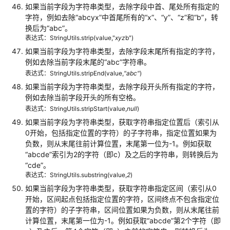
如果当前字段为字符串类型，去除字段中首、尾处所有指定的
数
字符，例如去除
“abcyx”
中首尾所有的
“x”
、
“y”
、
“z”
和
“b”
，转
据
换后为
“abc”
。
服
表达式：StringUtils.strip(value,"
xyz
b")
务
如果当前字段为字符串类型，去除字段末尾所有指定的字符，
例如去除当前字段末尾的“abc”字符串。
审
表达式：StringUtils.stripEnd(value,
"abc"
)
计
如果当前字段为字符串类型，去除字段开头所有指定的字符，
日
例如去除当前字段开头的所有空格。
志
表达式：StringUtils.stripStart(value,
null
)
如果当前字段为字符串类型，获取字符串指定位置后（索引从
最
0开始，包括指定位置的字符）的子字符串，指定位置如果为
佳
负数，则从末尾往前计算位置，末尾第一位为-1。例如获取
实
“abcde”
索引为2的字符（即c）及之后的字符串，则转换后为
践
“cde”
。
表达式：StringUtils.substring(value,
2
)
API
如果当前字段为字符串类型，获取字符串指定区间（索引从0
参
开始，区间起点包括指定位置的字符，区间终点不包含指定位
考
置的字符）的子字符串，区间位置如果为负数，则从末尾往前
计算位置，末尾第一位为-1。例如获取
“abcde”
第2个字符（即