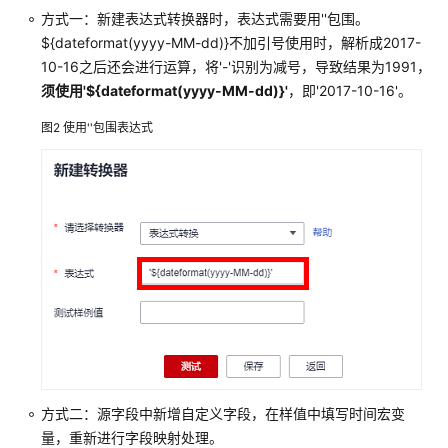
成
方式一：新建表达式转换器时，表达式需要用''包围。
概
${dateformat(yyyy-MM-dd)}不加引号使用时，解析成2017-
述
10-16之后还会进行运算，将'-'识别为减号，导致结果为1991，
须使用'${dateformat(yyyy-MM-dd)}'
，即'2017-10-16'。
约
图2
使用''包围表达式
束
与
限
制
支
持
的
数
据
源
创
方式二：源字段中新增自定义字段，在样值中填写时间宏变
建
量，重新进行字段映射处理。
并