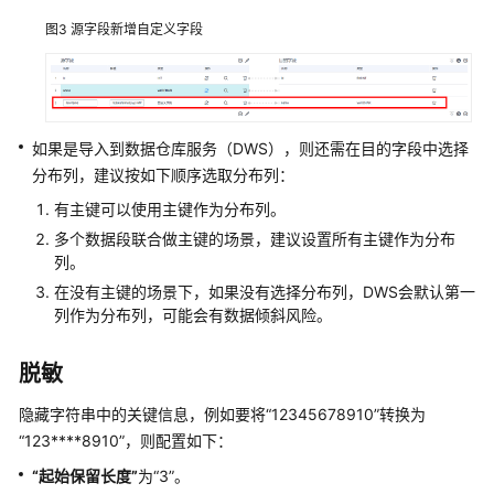
管
图3
源字段新增自定义字段
理
CDM
集
群
如果是导入到数据仓库服务（DWS），则还需在目的字段中选择
在
分布列，建议按如下顺序选取分布列：
CDM
有主键可以使用主键作为分布列。
集
群
多个数据段联合做主键的场景，建议设置所有主键作为分布
列。
中
创
在没有主键的场景下，如果没有选择分布列，DWS会默认第一
建
列作为分布列，可能会有数据倾斜风险。
连
接
脱敏
在
隐藏字符串中的关键信息，例如要将
“12345678910”
转换为
CDM
“123****8910”
，则配置如下：
集
“起始保留长度”
为
“3”
。
群