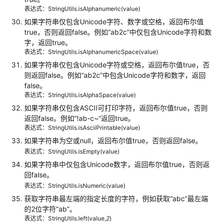
原
表达式：StringUtils.isAlphanumeric(value)
理
如果字符串仅包含Unicode字符、数字或空格，返回布尔值
介
true，否则返回false。例如
“ab2c”
中仅包含Unicode字符和数
绍
字，返回true。
表达式：StringUtils.isAlphanumericSpace(value)
使
如果字符串仅包含Unicode字符或空格，返回布尔值true，否
用
则返回false。例如
“ab2c”
中包含Unicode字符和数字，返回
教
false。
程
表达式：StringUtils.isAlphaSpace(value)
如果字符串仅包含ASCII可打印字符，返回布尔值true，否则
常
返回false。例如
“!ab-c~”
返回true。
见
表达式：StringUtils.isAsciiPrintable(value)
错
如果字符串为空或null，返回布尔值true，否则返回false。
误
表达式：StringUtils.isEmpty(value)
码
如果字符串中仅包含Unicode数字，返回布尔值true，否则返
参
回false。
考
表达式：StringUtils.isNumeric(value)
获取字符串最左端的指定长度的字符，例如获取
“abc”
最左端
数
的2位字符
“ab”
。
据
表达式：StringUtils.left(value,
2
)