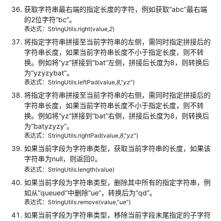
集
获取字符串最右端的指定长度的字符，例如获取
“abc”
最右端
成
的2位字符
“bc”
。
（离
表达式：StringUtils.right(value,
2
)
线
将指定字符串拼接至当前字符串的左侧，需同时指定拼接后的
作
字符串长度，如果当前字符串长度不小于指定长度，则不转
业）
换。例如将
“yz”
拼接到
“bat”
左侧，拼接后长度为8，则转换后
为
“yzyzybat”
。
数
表达式：StringUtils.leftPad(value,
8
,"
yz
")
据
将指定字符串拼接至当前字符串的右侧，需同时指定拼接后的
集
字符串长度，如果当前字符串长度不小于指定长度，则不转
成
换。例如将
“yz”
拼接到
“bat”
右侧，拼接后长度为8，则转换后
（实
为
“batyzyzy”
。
时
表达式：StringUtils.rightPad(value,
8
,"
yz
")
作
如果当前字段为字符串类型，获取当前字符串的长度，如果该
业）
字符串为null，则返回0。
表达式：StringUtils.length(value)
数
如果当前字段为字符串类型，删除其中所有的指定字符串，例
据
如从
“queued”
中删除
“ue”
，转换后为
“qd”
。
架
表达式：StringUtils.remove(value,"
ue
")
构
如果当前字段为字符串类型，移除当前字段末尾指定的子字符