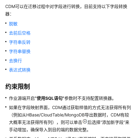
CDM可以在迁移过程中对字段进行转换，目前支持以下字段转换
DataArts
器：
Studio
使
脱敏
用
去前后空格
流
程
字符串反转
字符串替换
购
去换行
买
并
表达式转换
配
置
约束限制
DataArts
Studio
作业源端开启
“使用SQL语句”
参数时不支持配置转换器。
如果在字段映射界面，CDM通过获取样值的方式无法获得所有列
授
（例如从HBase/CloudTable/MongoDB导出数据时，CDM有较
权
大概率无法获得所有列），则可以单击
后选择
“添加新字段”
来
用
手动增加，确保导入到目的端的数据完整。
户
使