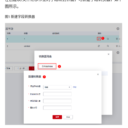
介
图所示。
绍
图1
新建字段转换器
数
据
治
理
方
法
论
快
速
入
门
用
户
指
南