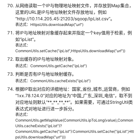
从网络读取一个IP与物理地址映射文件，并存放到Map集合，
这里的URL是IP与地址映射文件存放地址，例如
“http://10.114.205.45:21203/sqoop/IpList.csv”
。
表达式：HttpsUtils.downloadMap("
url
")
将IP与地址映射对象缓存起来并指定一个key值用于检索，例
如
“ipList”
。
表达式：
CommonUtils.setCache("
ipList
",HttpsUtils.downloadMap("
url
"))
取出缓存的IP与地址映射对象。
表达式：CommonUtils.getCache("
ipList
")
判断是否有IP与地址映射缓存。
表达式：CommonUtils.cacheExists("
ipList
")
根据IP取出对应的详细地址：国家_省份_城市_运营商，例如
“1xx.78.124.0”
对应的地址为
“中国_广东_深圳_电信”
，取不到
对应地址则默认
“**_**_**_**”
。如果需要，可通过StringUtil类
表达式对地址进行进一步拆分。
表达式：
CommonUtils.getMapValue(CommonUtils.ipToLong(value),Common
Utils.cacheExists("
ipLis
t")?
CommonUtils.getCache("
ipList
"):CommonUtils.setCache("
ipLis
t",Htt
psUtils.downloadMap("
url
")))