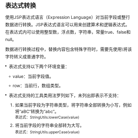
性
表达式转换
能
使用JSP表达式语言（Expression Language）对当前字段或整行
关
数据进行转换。JSP表达式语言可以用来创建算术和逻辑表达式。
键
在表达式内可以使用整型数，浮点数，字符串，常量true、false和
操
null。
作
数据进行转换过程中，替换内容包含特殊字符时，需要先使用\将该
指
字符转义成普通字符。
导
表达式支持以下两个环境变量：
增
value：当前字段值。
量
迁
row：当前行，数组类型。
移
表达式支持的工具类用法罗列如下，未列出即表示不支持：
原
如果当前字段为字符串类型，将字符串全部转换为小写，例如
理
将
“aBC”
转换为
“abc”
。
介
表达式：StringUtils.lowerCase(value)
绍
将当前字段的字符串全部转为大写。
表达式：StringUtils.upperCase(value)
事