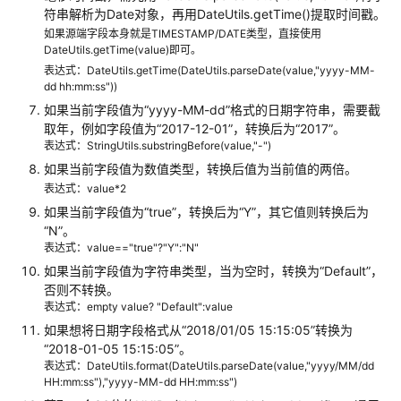
一
符串解析为Date对象，再用DateUtils.getTime()提取时间戳。
致
如果源端字段本身就是TIMESTAMP/DATE类型，直接使用
性
DateUtils.getTime(value)即可。
表达式：DateUtils.getTime(DateUtils.parseDate(value,"yyyy-MM-
字
dd hh:mm:ss"))
段
如果当前字段值为
“yyyy-MM-dd”
格式的日期字符串，需要截
转
取年，例如字段值为
“2017-12-01”
，转换后为
“2017”
。
换
表达式：StringUtils.substringBefore(value,"-")
器
如果当前字段值为数值类型，转换后值为当前值的两倍。
配
表达式：value*2
置
如果当前字段值为
“true”
，转换后为
“Y”
，其它值则转换后为
指
“N”
。
导
表达式：value=="true"?"Y":"N"
如果当前字段值为字符串类型，当为空时，转换为
“Default”
，
新
否则不转换。
增
表达式：empty value? "Default":value
字
如果想将日期字段格式从
“2018/01/05 15:15:05”
转换为
段
“2018-01-05 15:15:05”
。
操
表达式：DateUtils.format(DateUtils.parseDate(value,"yyyy/MM/dd
作
HH:mm:ss"),"yyyy-MM-dd HH:mm:ss")
指