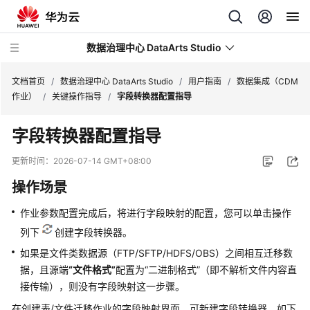
数据治理中心 DataArts Studio
文档首页
/
数据治理中心 DataArts Studio
/
用户指南
/
数据集成（CDM
作业）
/
关键操作指导
/
字段转换器配置指导
最
字段转换器配置指导
新
动
更新时间：
2026-07-14 GMT+08:00
态
操作场景
服
作业参数配置完成后，将进行字段映射的配置，您可以单击操作
务
列下
创建字段转换器。
公
告
如果是文件类数据源（FTP/SFTP/HDFS/OBS）之间相互迁移数
据，且源端
“文件格式”
配置为
“二进制格式”
（即不解析文件内容直
产
接传输），则没有字段映射这一步骤。
品
在创建表/文件迁移作业的字段映射界面，可新建字段转换器，如下