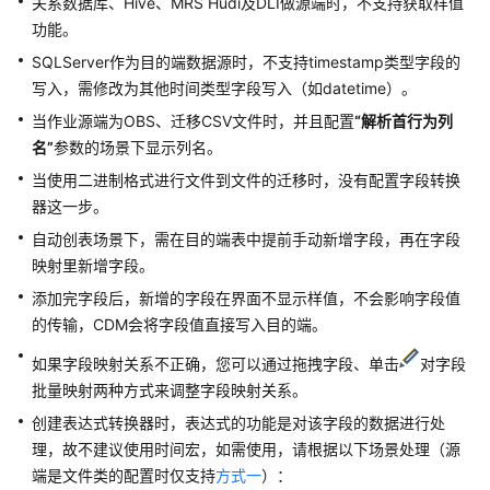
关系数据库、Hive、MRS Hudi及DLI做源端时，不支持获取样值
用
功能。
DataArts
SQLServer作为目的端数据源时，不支持timestamp类型字段的
Studio
写入，需修改为其他时间类型字段写入（如datetime）。
管
当作业源端为OBS、迁移CSV文件时，并且配置
“解析首行为列
理
名”
参数的场景下显示列名。
中
当使用二进制格式进行文件到文件的迁移时，没有配置字段转换
心
器这一步。
自动创表场景下，需在目的端表中提前手动新增字段，再在字段
数
映射里新增字段。
据
集
添加完字段后，新增的字段在界面不显示样值，不会影响字段值
成
的传输，CDM会将字段值直接写入目的端。
（CDM
作
如果字段映射关系不正确，您可以通过拖拽字段、单击
对字段
业）
批量映射两种方式来调整字段映射关系。
创建表达式转换器时，表达式的功能是对该字段的数据进行处
数
理，故不建议使用时间宏，如需使用，请根据以下场景处理（源
据
端是文件类的配置时仅支持
方式一
）：
集