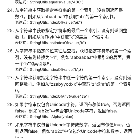
表达式：StringUtils.equals(value,"
ABC
")
绍
从字符串中获取指定字符串的第一个索引，没有则返回整
数-1。例如从
“aabaabaa”
中获取
“ab”
的第一个索引1。
不
表达式：StringUtils.indexOf(value,"
ab
")
支
从字符串中获取指定字符串的最后一个索引，没有则返回整
持
数-1。例如从
“aFkyk”
中获取
“k”
的最后一个索引4。
数
表达式：StringUtils.lastIndexOf(value,"
k
")
据
从字符串中指定的位置往后查找，获取指定字符串的第一个索
类
引，没有则转换为
“-1”
。例如
“aabaabaa”
中索引3的后面，第
型
一个
“b”
的索引是5。
转
表达式：StringUtils.indexOf(value,"
b
",
3
)
换
从字符串获取指定字符串中任一字符的第一个索引，没有则返
规
回整数-1。例如从
“zzabyycdxx”
中获取
“z”
或
“a”
的第一个索引
避
0。
指
表达式：StringUtils.indexOfAny(value,"
za
")
导
如果字符串仅包含Unicode字符，返回布尔值true，否则返回
false。例如
“ab2c”
中包含非Unicode字符，返回false。
自
表达式：StringUtils.isAlpha(value)
动
如果字符串仅包含Unicode字符或数字，返回布尔值true，否
建
则返回false。例如
“ab2c”
中仅包含Unicode字符和数字，返回
表
true。