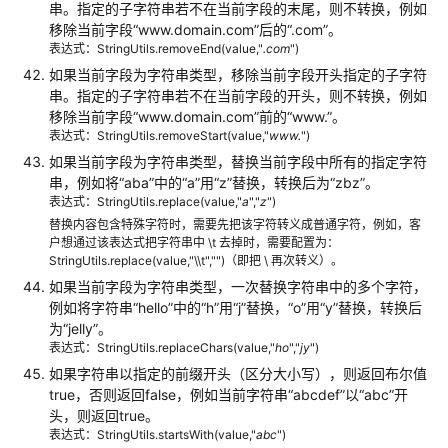
串。指定的子字符串若不在当前字段的末尾，则不转换，例如
数
移除当前字段
“www.domain.com”
后的
“.com”
。
据
表达式：StringUtils.removeEnd(value,"
.com
")
开
如果当前字段为字符串类型，移除当前字段开头指定的子字符
发
串。指定的子字符串若不在当前字段的开头，则不转换，例如
移除当前字段
“www.domain.com”
前的
“www.”
。
表达式：StringUtils.removeStart(value,"
www
.
")
数
据
如果当前字段为字符串类型，替换当前字段中所有的指定字符
质
串，例如将
“aba”
中的
“a”
用
“z”
替换，转换后为
“zbz”
。
表达式：StringUtils.replace(value,"
a
","
z
")
量
替换内容包含特殊字符时，需要先把该字符转义成普通字符，例如，客
户想通过该表达式把字符串中 \t 去掉时，需要配置为：
数
StringUtils.replace(value,"\\t","")（即把 \ 再次转义）。
据
如果当前字段为字符串类型，一次替换字符串中的多个字符，
目
例如将字符串
“hello”
中的
“h”
用
“j”
替换，
“o”
用
“y”
替换，转换后
录
为
“jelly”
。
表达式：StringUtils.replaceChars(value,"
ho
","
jy
")
数
如果字符串以指定的前缀开头（区分大小写），则返回布尔值
据
true，否则返回false，例如当前字符串
“abcdef”
以
“abc”
开
安
头，则返回true。
全
表达式：StringUtils.startsWith(value,"
abc
")