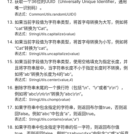
获取一个36位的UUID（Universally Unique Identifier，通用
导
唯一识别码）。
表达式：CommonUtils.randomUUID()
指
如果当前字段值为字符串类型，将首字母转换为大写，例如将
定
“cat”
转换为
“Cat”
。
文
表达式：StringUtils.capitalize(value)
件
如果当前字段值为字符串类型，将首字母转换为小写，例如将
名
“Cat”
转换为
“cat”
。
迁
表达式：StringUtils.uncapitalize(value)
移
如果当前字段值为字符串类型，使用空格填充为指定长度，并
且将字符串居中，当字符串长度不小于指定长度时不转换，例
正
如将
“ab”
转换为长度为4的
“ab”
。
则
表达式：StringUtils.center(value,
4
)
表
删除字符串末尾的一个换行符（包括
“\n”
、
“\r”
或者
“\r\n”
），
达
例如将
“abc\r\n\r\n”
转换为
“abc\r\n”
。
式
表达式：StringUtils.chomp(value)
分
如果字符串中包含指定的字符串，则返回布尔值true，否则返
隔
回false。例如
“abc”
中包含
“a”
，则返回true。
半
表达式：StringUtils.contains(value,"
a
")
结
如果字符串中包含指定字符串的任一字符，则返回布尔值
构
true，否则返回false。例如
“zzabyycdxx”
中包含
“z”
或
“a”
任意