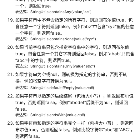
化
一个，则返回true。
文
表达式：StringUtils.containsAny(value,"
za
")
本
如果字符串中不包含指定的所有字符，则返回布尔值true，包
含任意一个字符则返回false。例如
“abz”
中包含
“xyz”
里的任意
一个字符，则返回false。
记
表达式：StringUtils.containsNone(value,"
xyz
")
录
数
如果当前字符串只包含指定字符串中的字符，则返回布尔值
true，包含任意一个其它字符则返回false。例如
“abab”
只包含
据
“abc”
中的字符，则返回true。
迁
表达式：StringUtils.containsOnly(value,"
abc
")
移
如果字符串为空或null，则转换为指定的字符串，否则不转
入
换。例如将空字符转换为null。
库
表达式：StringUtils.defaultIfEmpty(value,
null
)
时
间
如果字符串以指定的后缀结尾（包括大小写），则返回布尔值
true，否则返回false。例如
“abcdef”
后缀不为null，则返回
false。
文
表达式：StringUtils.endsWith(value,
null
)
件
如果字符串和指定的字符串完全一样（包括大小写），则返回
格
布尔值true，否则返回false。例如比较字符串
“abc”
和
“ABC”
，
式
则返回false。
介