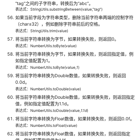
“tag”
之间的子字符串，转换后为
“abc”
。
用
表达式：StringUtils.substringBetween(value,"
tag
")
参
如果当前字段为字符串类型，删除当前字符串两端的控制字符
考
（char≤32），例如删除字符串前后的空格。
表达式：StringUtils.trim(value)
产
将当前字符串转换为字节，如果转换失败，则返回0。
品
表达式：NumberUtils.toByte(value)
术
将当前字符串转换为字节，如果转换失败，则返回指定值，例
语
如指定值配置为1。
表达式：NumberUtils.toByte(value,
1
)
责
将当前字符串转换为Double数值，如果转换失败，则返回
任
0.0d。
共
表达式：NumberUtils.toDouble(value)
担
将当前字符串转换为Double数值，如果转换失败，则返回指定
值，例如指定值配置为1.1d。
云
表达式：NumberUtils.toDouble(value,
1.1d
)
服
务
将当前字符串转换为Float数值，如果转换失败，则返回0.0f。
等
表达式：NumberUtils.toFloat(value)
级
将当前字符串转换为Float数值，如果转换失败，则返回指定
协