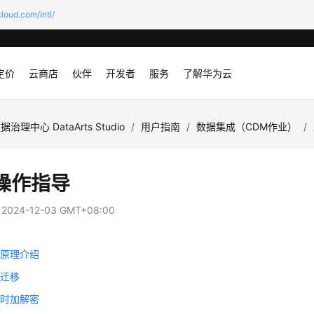
loud.com/intl/
定价
云商店
伙伴
开发者
服务
了解华为云
据治理中心 DataArts Studio
/
用户指南
/
数据集成（CDM作业）
/
操作指导
：
2024-12-03 GMT+08:00
移原理介绍
式迁移
件时加解密