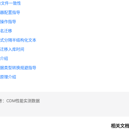
验文件一致性
换器配置指导
段操作指导
件名迁移
达式分隔半结构化文本
据迁移入库时间
式介绍
数据类型转换规避指导
表原理介绍
考：CDM性能实测数据
相关文